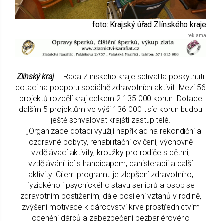
foto: Krajský úřad Zlínského kraje
Zlínský kraj
– Rada Zlínského kraje schválila poskytnutí
dotací na podporu sociálně zdravotních aktivit. Mezi 56
projektů rozdělí kraj celkem 2 135 000 korun. Dotace
dalším 5 projektům ve výši 136 000 tisíc korun budou
ještě schvalovat krajští zastupitelé.
„Organizace dotaci využijí například na rekondiční a
ozdravné pobyty, rehabilitační cvičení, výchovně
vzdělávací aktivity, kroužky pro rodiče s dětmi,
vzdělávání lidí s handicapem, canisterapii a další
aktivity. Cílem programu je zlepšení zdravotního,
fyzického i psychického stavu seniorů a osob se
zdravotním postižením, dále posílení vztahů v rodině,
zvýšení motivace k dárcovství krve prostřednictvím
ocenění dárců a zabezpečení bezbariérového