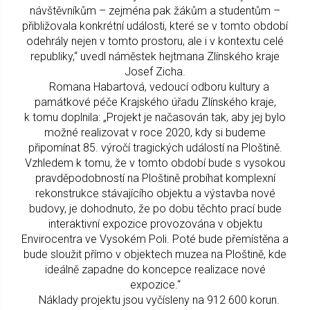
návštěvníkům – zejména pak žákům a studentům –
přibližovala konkrétní události, které se v tomto období
odehrály nejen v tomto prostoru, ale i v kontextu celé
republiky,“ uvedl náměstek hejtmana Zlínského kraje
Josef Zicha.
Romana Habartová, vedoucí odboru kultury a
památkové péče Krajského úřadu Zlínského kraje,
k tomu doplnila: „Projekt je načasován tak, aby jej bylo
možné realizovat v roce 2020, kdy si budeme
připomínat 85. výročí tragických událostí na Ploštině.
Vzhledem k tomu, že v tomto období bude s vysokou
pravděpodobností na Ploštině probíhat komplexní
rekonstrukce stávajícího objektu a výstavba nové
budovy, je dohodnuto, že po dobu těchto prací bude
interaktivní expozice provozována v objektu
Envirocentra ve Vysokém Poli. Poté bude přemístěna a
bude sloužit přímo v objektech muzea na Ploštině, kde
ideálně zapadne do koncepce realizace nové
expozice.“
Náklady projektu jsou vyčísleny na 912 600 korun.