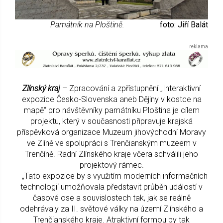
Památník na Ploštině.
foto: Jiří Balát
Zlínský kraj
– Zpracování a zpřístupnění „Interaktivní
expozice Česko-Slovenska aneb Dějiny v kostce na
mapě“ pro návštěvníky památníku Ploština je cílem
projektu, který v současnosti připravuje krajská
příspěvková organizace Muzeum jihovýchodní Moravy
ve Zlíně ve spolupráci s Trenčianským muzeem v
Trenčíně. Radní Zlínského kraje včera schválili jeho
projektový rámec.
„Tato expozice by s využitím moderních informačních
technologií umožňovala představit průběh událostí v
časové ose a souvislostech tak, jak se reálně
odehrávaly za II. světové války na území Zlínského a
Trenčianského kraje. Atraktivní formou by tak