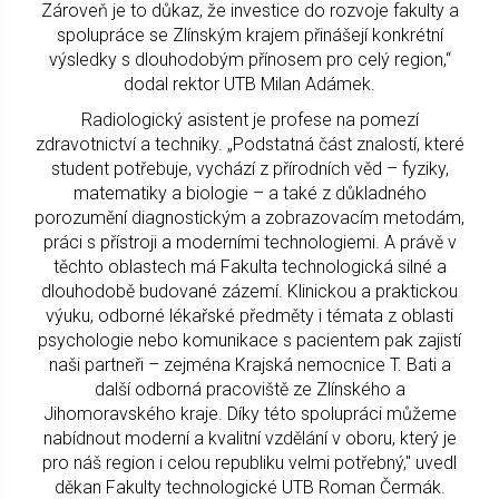
Zároveň je to důkaz, že investice do rozvoje fakulty a
spolupráce se Zlínským krajem přinášejí konkrétní
výsledky s dlouhodobým přínosem pro celý region,“
dodal rektor UTB Milan Adámek.
Radiologický asistent je profese na pomezí
zdravotnictví a techniky. „Podstatná část znalostí, které
student potřebuje, vychází z přírodních věd – fyziky,
matematiky a biologie – a také z důkladného
porozumění diagnostickým a zobrazovacím metodám,
práci s přístroji a moderními technologiemi. A právě v
těchto oblastech má Fakulta technologická silné a
dlouhodobě budované zázemí. Klinickou a praktickou
výuku, odborné lékařské předměty i témata z oblasti
psychologie nebo komunikace s pacientem pak zajistí
naši partneři – zejména Krajská nemocnice T. Bati a
další odborná pracoviště ze Zlínského a
Jihomoravského kraje. Díky této spolupráci můžeme
nabídnout moderní a kvalitní vzdělání v oboru, který je
pro náš region i celou republiku velmi potřebný," uvedl
děkan Fakulty technologické UTB Roman Čermák.