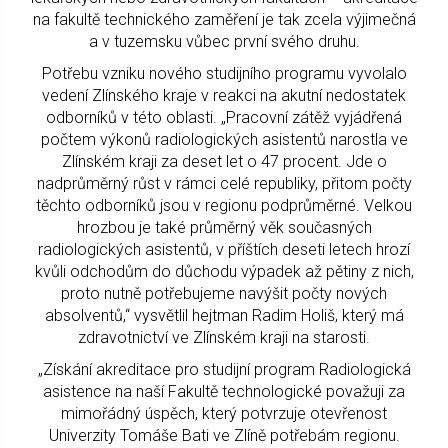
na fakultě technického zaměření je tak zcela výjimečná
a v tuzemsku vůbec první svého druhu.
Potřebu vzniku nového studijního programu vyvolalo
vedení Zlínského kraje v reakci na akutní nedostatek
odborníků v této oblasti. „Pracovní zátěž vyjádřená
počtem výkonů radiologických asistentů narostla ve
Zlínském kraji za deset let o 47 procent. Jde o
nadprůměrný růst v rámci celé republiky, přitom počty
těchto odborníků jsou v regionu podprůměrné. Velkou
hrozbou je také průměrný věk současných
radiologických asistentů, v příštích deseti letech hrozí
kvůli odchodům do důchodu výpadek až pětiny z nich,
proto nutně potřebujeme navýšit počty nových
absolventů,“ vysvětlil hejtman Radim Holiš, který má
zdravotnictví ve Zlínském kraji na starosti.
„Získání akreditace pro studijní program Radiologická
asistence na naší Fakultě technologické považuji za
mimořádný úspěch, který potvrzuje otevřenost
Univerzity Tomáše Bati ve Zlíně potřebám regionu.