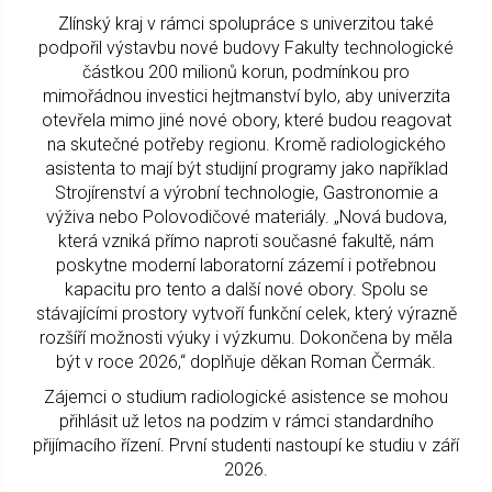
Zlínský kraj v rámci spolupráce s univerzitou také
podpořil výstavbu nové budovy Fakulty technologické
částkou 200 milionů korun, podmínkou pro
mimořádnou investici hejtmanství bylo, aby univerzita
otevřela mimo jiné nové obory, které budou reagovat
na skutečné potřeby regionu. Kromě radiologického
asistenta to mají být studijní programy jako například
Strojírenství a výrobní technologie, Gastronomie a
výživa nebo Polovodičové materiály. „Nová budova,
která vzniká přímo naproti současné fakultě, nám
poskytne moderní laboratorní zázemí i potřebnou
kapacitu pro tento a další nové obory. Spolu se
stávajícími prostory vytvoří funkční celek, který výrazně
rozšíří možnosti výuky i výzkumu. Dokončena by měla
být v roce 2026,“ doplňuje děkan Roman Čermák.
Zájemci o studium radiologické asistence se mohou
přihlásit už letos na podzim v rámci standardního
přijímacího řízení. První studenti nastoupí ke studiu v září
2026.