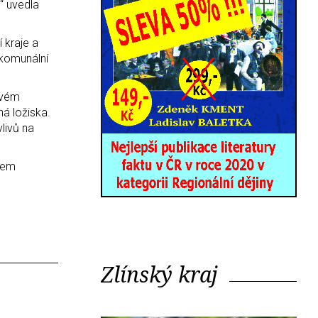
“ uvedla
 kraje a
 komunální
ovém
á ložiska.
livů na
sem
Zlínský kraj