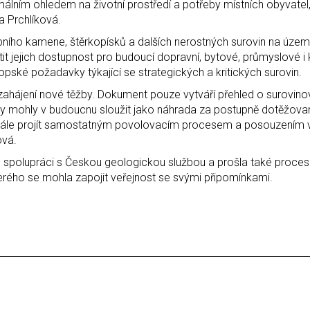
málním ohledem na životní prostředí a potřeby místních obyvatel,
a Prchlíková.
ího kamene, štěrkopísků a dalších nerostných surovin na území
it jejich dostupnost pro budoucí dopravní, bytové, průmyslové i
pské požadavky týkající se strategických a kritických surovin.
hájení nové těžby. Dokument pouze vytváří přehled o surovin
y by mohly v budoucnu sloužit jako náhrada za postupně dotěžovan
dále projít samostatným povolovacím procesem a posouzením v
ová.
e spolupráci s Českou geologickou službou a prošla také proce
terého se mohla zapojit veřejnost se svými připomínkami.