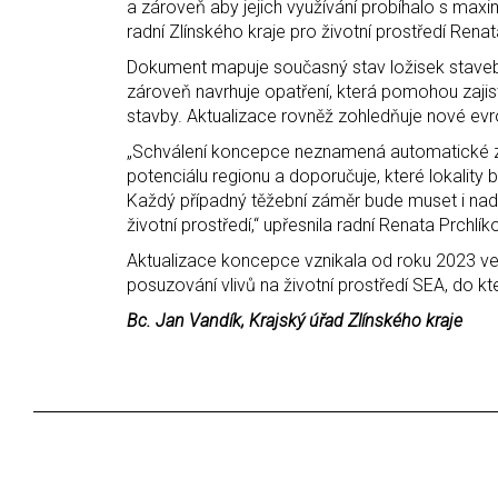
a zároveň aby jejich využívání probíhalo s maxi
radní Zlínského kraje pro životní prostředí Renat
Dokument mapuje současný stav ložisek stavebn
zároveň navrhuje opatření, která pomohou zajist
stavby. Aktualizace rovněž zohledňuje nové evro
„Schválení koncepce neznamená automatické za
potenciálu regionu a doporučuje, které lokalit
Každý případný těžební záměr bude muset i na
životní prostředí,“ upřesnila radní Renata Prchlík
Aktualizace koncepce vznikala od roku 2023 v
posuzování vlivů na životní prostředí SEA, do k
Bc. Jan Vandík, Krajský úřad Zlínského kraje