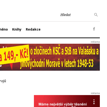
něno
Knihy
Redakce
rojů