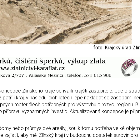
foto: Krajský úřad Zl
oncepce Zlínského kraje schválili krajští zastupitelé. Jde o stra
atří i kraj, v následujících letech lépe nakládat se zásobami n
pných materiálech potřebných pro výstavbu a rozvoj regionu. B
o přípravu významných investic. Aktualizovaná koncepce je přip
vé domy nebo průmyslové areály, jsou k tomu potřeba velké obje
zajistit, aby měl Zlínský kraj i v budoucnu dostatek surovin pro 