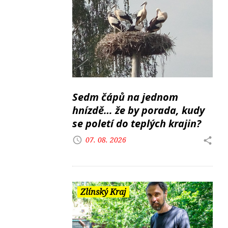
Sedm čápů na jednom
hnízdě… že by porada, kudy
se poletí do teplých krajin?
07. 08. 2026
Zlínský Kraj