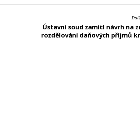
Dalš
Ústavní soud zamítl návrh na 
rozdělování daňových příjmů k