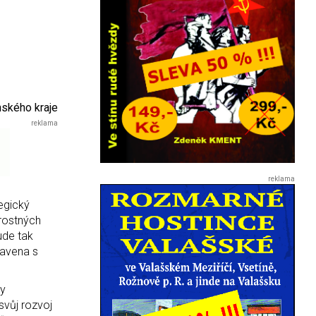
ínského kraje
tegický
erostných
ude tak
ravena s
my
svůj rozvoj