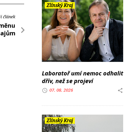
Zlínský Kraj
í článek
změnu
rajům
Laboratoř umí nemoc odhalit
dřív, než se projeví
07. 08. 2026
Zlínský Kraj