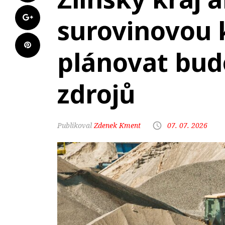
surovinovou 
plánovat budo
zdrojů
Zdenek Kment
07. 07. 2026