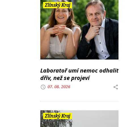
Zlínský Kraj
Laboratoř umí nemoc odhalit
dřív, než se projeví
07. 08. 2026
Zlínský Kraj