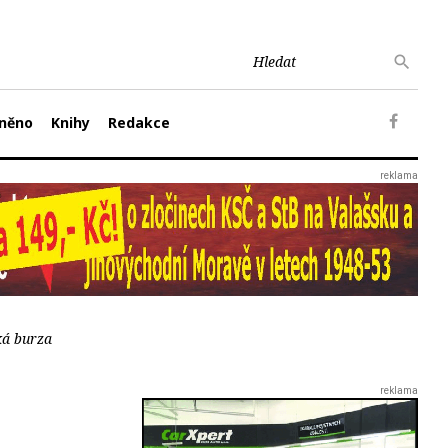
něno
Knihy
Redakce
ká burza