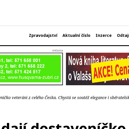
Zpravodajství
Aktualní číslo
Inzerce
Odtaj
eníčko veteráni z celého Česka. Chystá se soutěž elegance i sběratels
 dají dostaveníčko