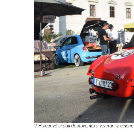
V Holešově si dají dostaveníčko veteráni z celéh