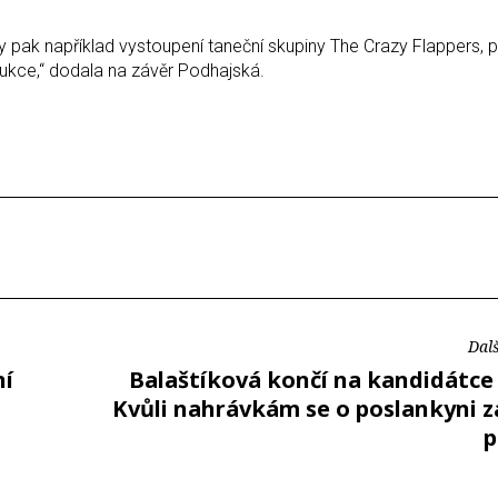
ky pak například vystoupení taneční skupiny The Crazy Flappers, p
ukce,“ dodala na závěr Podhajská.
Dalš
ní
Balaštíková končí na kandidátce
Kvůli nahrávkám se o poslankyni z
p