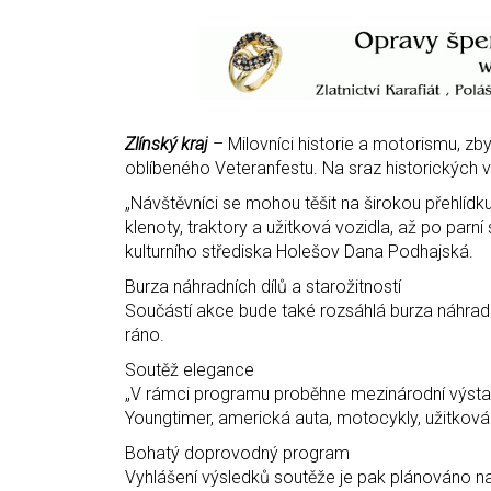
Zlínský kraj
– Milovníci historie a motorismu, zb
oblíbeného Veteranfestu. Na sraz historických 
„Návštěvníci se mohou těšit na širokou přehlíd
klenoty, traktory a užitková vozidla, až po parn
kulturního střediska Holešov Dana Podhajská.
Burza náhradních dílů a starožitností
Součástí akce bude také rozsáhlá burza náhradní
ráno.
Soutěž elegance
„V rámci programu proběhne mezinárodní výstava
Youngtimer, americká auta, motocykly, užitková 
Bohatý doprovodný program
Vyhlášení výsledků soutěže je pak plánováno n