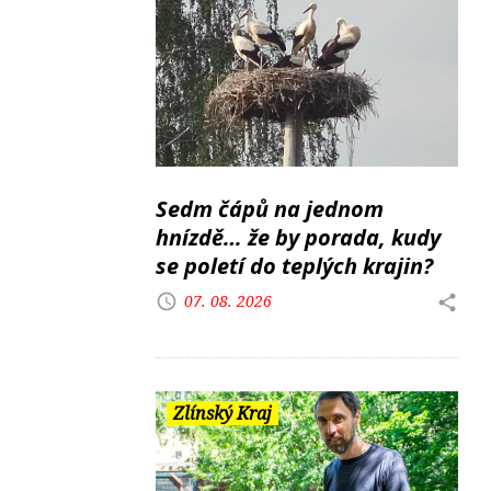
Sedm čápů na jednom
hnízdě… že by porada, kudy
se poletí do teplých krajin?
07. 08. 2026
Zlínský Kraj