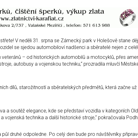
ystřete! V neděli 31. srpna se Zámecký park v Holešově stane dě
vozidel se sjedou automobiloví nadšenci a sběratelé nejen z cel
ku veteránů – od historických automobilů a motocyklů, přes ame
í stroje, autobusy a vojenskou techniku,“ prozradila mluvčí Městs
ch dílů, starožitností a sběratelských předmětů, která začne už 
 a soutěž elegance, kde se představí vozidla v kategoriích Old
a vojenská technika a další historické stroje,“ pokračovala Podh
a půl druhé odpoledne. Po celý den bude pro návštěvníky připra