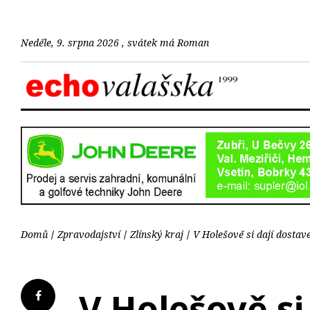
Neděle, 9. srpna 2026 , svátek má Roman
Domů
Zpravodajství
Zlínský kraj
V Holešově si dají dostav
V Holešově si