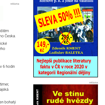
jištěm
ého Česka.
rické
kého
v 6 hodin
timer,
ajská.
ven bohatý