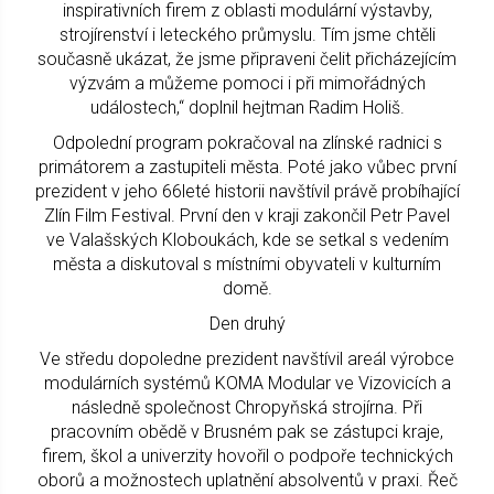
inspirativních firem z oblasti modulární výstavby,
strojírenství i leteckého průmyslu. Tím jsme chtěli
současně ukázat, že jsme připraveni čelit přicházejícím
výzvám a můžeme pomoci i při mimořádných
událostech,“ doplnil hejtman Radim Holiš.
Odpolední program pokračoval na zlínské radnici s
primátorem a zastupiteli města. Poté jako vůbec první
prezident v jeho 66leté historii navštívil právě probíhající
Zlín Film Festival. První den v kraji zakončil Petr Pavel
ve Valašských Kloboukách, kde se setkal s vedením
města a diskutoval s místními obyvateli v kulturním
domě.
Den druhý
Ve středu dopoledne prezident navštívil areál výrobce
modulárních systémů KOMA Modular ve Vizovicích a
následně společnost Chropyňská strojírna. Při
pracovním obědě v Brusném pak se zástupci kraje,
firem, škol a univerzity hovořil o podpoře technických
oborů a možnostech uplatnění absolventů v praxi. Řeč