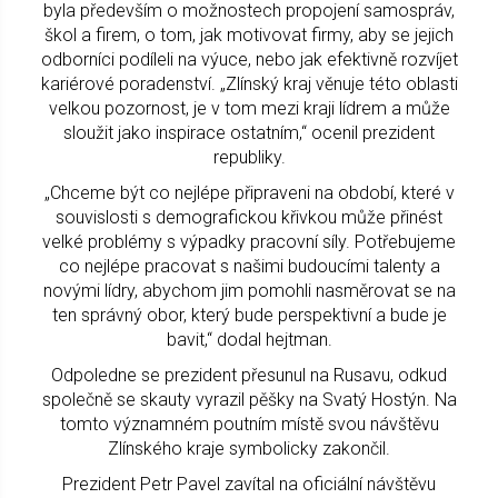
byla především o možnostech propojení samospráv,
škol a firem, o tom, jak motivovat firmy, aby se jejich
odborníci podíleli na výuce, nebo jak efektivně rozvíjet
kariérové poradenství. „Zlínský kraj věnuje této oblasti
velkou pozornost, je v tom mezi kraji lídrem a může
sloužit jako inspirace ostatním,“ ocenil prezident
republiky.
„Chceme být co nejlépe připraveni na období, které v
souvislosti s demografickou křivkou může přinést
velké problémy s výpadky pracovní síly. Potřebujeme
co nejlépe pracovat s našimi budoucími talenty a
novými lídry, abychom jim pomohli nasměrovat se na
ten správný obor, který bude perspektivní a bude je
bavit,“ dodal hejtman.
Odpoledne se prezident přesunul na Rusavu, odkud
společně se skauty vyrazil pěšky na Svatý Hostýn. Na
tomto významném poutním místě svou návštěvu
Zlínského kraje symbolicky zakončil.
Prezident Petr Pavel zavítal na oficiální návštěvu