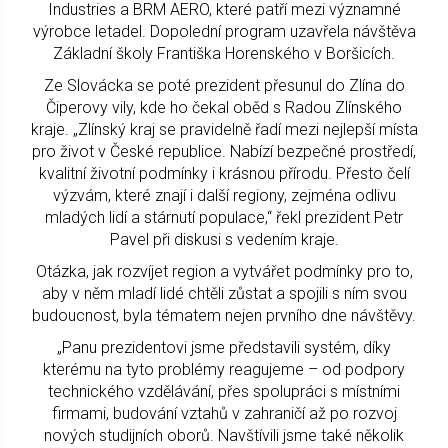
Industries a BRM AERO, které patří mezi významné
výrobce letadel. Dopolední program uzavřela návštěva
Základní školy Františka Horenského v Boršicích.
Ze Slovácka se poté prezident přesunul do Zlína do
Čiperovy vily, kde ho čekal oběd s Radou Zlínského
kraje. „Zlínský kraj se pravidelně řadí mezi nejlepší místa
pro život v České republice. Nabízí bezpečné prostředí,
kvalitní životní podmínky i krásnou přírodu. Přesto čelí
výzvám, které znají i další regiony, zejména odlivu
mladých lidí a stárnutí populace,“ řekl prezident Petr
Pavel při diskusi s vedením kraje.
Otázka, jak rozvíjet region a vytvářet podmínky pro to,
aby v něm mladí lidé chtěli zůstat a spojili s ním svou
budoucnost, byla tématem nejen prvního dne návštěvy.
„Panu prezidentovi jsme představili systém, díky
kterému na tyto problémy reagujeme – od podpory
technického vzdělávání, přes spolupráci s místními
firmami, budování vztahů v zahraničí až po rozvoj
nových studijních oborů. Navštívili jsme také několik