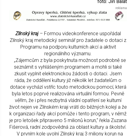
foto: Jiří Balát
Zlínský kraj
– Formou videokonference uspořádal
Zlínský kraj metodický seminář pro žadatele o dotaci z
Programu na podporu kulturních akcí a aktivit
regionálního významu.
„Zájemcům z byla poskytnuta možnost podrobně se
seznámit s vyhlášeným programem a mohli si také
zkusit vyplnit elektronickou žádosti o dotaci. Jsem
ráda, že oddělení kultury již několik let žadatelům o
dotace vychází vstříc touto metodickou pomocí, která
byla letos poprvé realizována virtuální formou. Pevně
věřím, že i přes nezbytná vládní opatření se kulturní
život nejen ve Zlínském kraji vrátí do běžných kolejí a že
k organizaci řady akcí pomůže i tento program, v němž
je pro letošek připraveno 5 milionů korun,“ řekla Zuzana
Fišerová, radní zodpovědná za oblast kultury a školství.
V prvním kole uvolní Zlínský kraj 3 miliony korun na