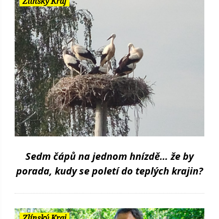
Zlínský Kraj
Sedm čápů na jednom hnízdě… že by
porada, kudy se poletí do teplých krajin?
Zlínský Kraj