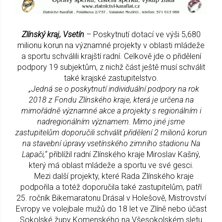
Zlínský kraj, Vsetín
– Poskytnutí dotací ve výši 5,680
milionu korun na významné projekty v oblasti mládeže
a sportu schválili krajští radní. Celkově jde o přidělení
podpory 19 subjektům, z nichž část ještě musí schválit
také krajské zastupitelstvo.
„Jedná se o poskytnutí individuální podpory na rok
2018 z Fondu Zlínského kraje, která je určena na
mimořádně významné akce a projekty s regionálním i
nadregionálním významem. Mimo jiné jsme
zastupitelům doporučili schválit přidělení 2 milionů korun
na stavební úpravy vsetínského zimního stadionu Na
Lapači,“
přiblížil radní Zlínského kraje Miroslav Kašný,
který má oblast mládeže a sportu ve své gesci.
Mezi další projekty, které Rada Zlínského kraje
podpořila a totéž doporučila také zastupitelům, patří
25. ročník Bikemaratonu Drásal v Holešově, Mistrovství
Evropy ve volejbale mužů do 18 let ve Zlíně nebo účast
Sokolské župy Komenského na Všesokolském sletu