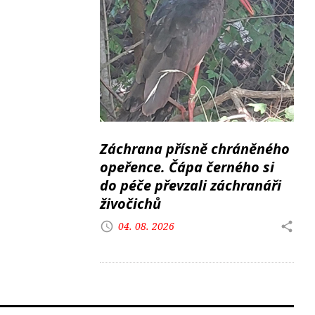
Záchrana přísně chráněného
opeřence. Čápa černého si
do péče převzali záchranáři
živočichů
04. 08. 2026