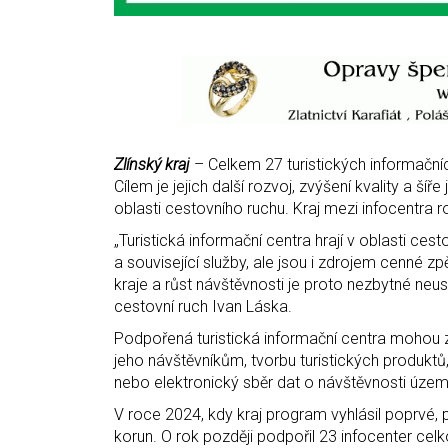
Zlínský kraj
– Celkem 27 turistických informační
Cílem je jejich další rozvoj, zvýšení kvality a š
oblasti cestovního ruchu. Kraj mezi infocentra r
„Turistická informační centra hrají v oblasti ces
a související služby, ale jsou i zdrojem cenné z
kraje a růst návštěvnosti je proto nezbytné neustá
cestovní ruch Ivan Láska.
Podpořená turistická informační centra mohou z
jeho návštěvníkům, tvorbu turistických produktů,
nebo elektronický sběr dat o návštěvnosti územ
V roce 2024, kdy kraj program vyhlásil poprvé, p
korun. O rok později podpořil 23 infocenter cel