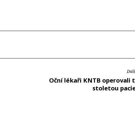
Dalš
Oční lékaři KNTB operovali 
stoletou paci