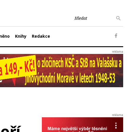
něno
Knihy
Redakce
oří