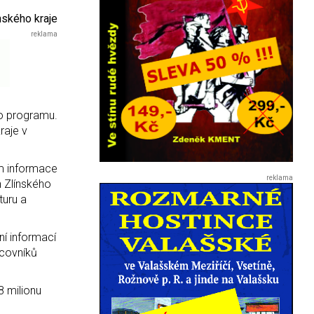
ínského kraje
ho programu.
raje v
kům informace
h Zlínského
turu a
ní informací
acovníků
8 milionu