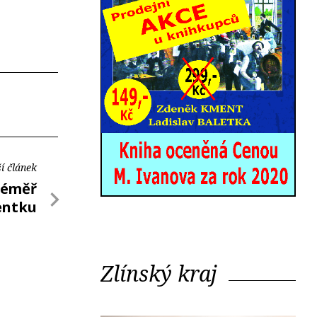
í článek
téměř
entku
Zlínský kraj