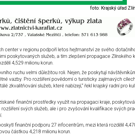
foto: Krajský úřad Zl
ch center v regionu podpoří letos hejtmanství ze svého dotační
íře jimi poskytovaných služeb, a tím zlepšení propagace Zlínského k
ozdělí 4,529 milionu korun.
tovního ruchu velmi důležitou roli. Nejen, že poskytují návštěvní
pětné vazby. Pro rozšíření povědomí o turisticky zajímavých cílec
lé zkvalitňování služeb, které nabízejí,“ řekl krajský radní pro kul
ískané finanční prostředky využít na propagaci kraje, poskytová
 rozšíření svých služeb, ale i pro zvyšování kvalifikace svých pr
í.
oskytl finanční podporu 27 infocentrům, mezi která rozdělil 4,47
kovou částkou 4,218 milionu korun.