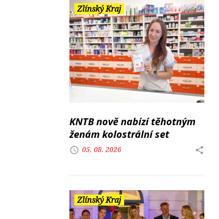
Zlínský Kraj
KNTB nově nabízí těhotným
ženám kolostrální set
05. 08. 2026
Zlínský Kraj