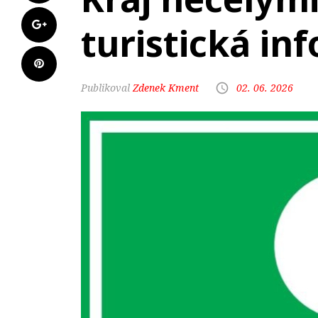
turistická in
Zdenek Kment
02. 06. 2026