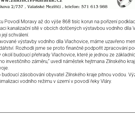
ku Povodí Moravy až do výše 868 tisíc korun na pořízení podkla
i kanalizační sítě v obcích dotčených výstavbou vodního díla 
 její schválení.
ravované výstavby vodního díla Vlachovice, máme uzavřeno 
dářství. Rozhodli jsme se proto finančně podpořit zpracování p
 okolí budoucí přehrady Vlachovice, které je jednou ze základní
ho investičního záměru,“ uvedl náměstek hejtmana Zlínského kra
voje.
o budoucí zásobování obyvatel Zlínského kraje pitnou vodou. V
timalizaci vodního režimu v území v povodí řeky Vláry.