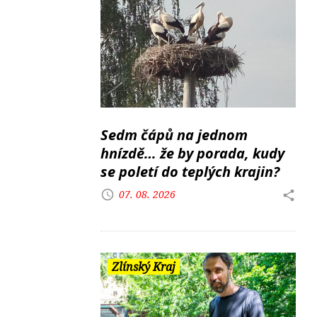
Sedm čápů na jednom
hnízdě… že by porada, kudy
se poletí do teplých krajin?
07. 08. 2026
Zlínský Kraj