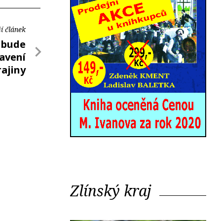
í článek
 bude
ravení
rajiny
Zlínský kraj