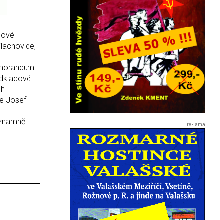
dové
Vlachovice,
memorandum
odkladové
ch
je Josef
ýznamně