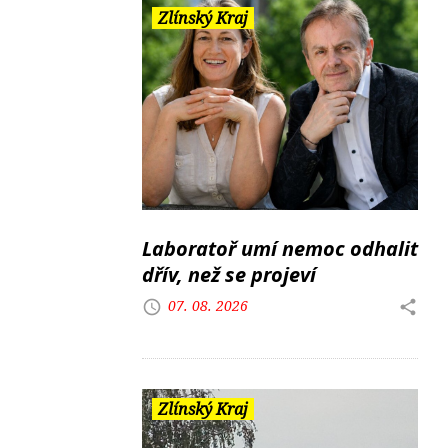
Zlínský Kraj
Laboratoř umí nemoc odhalit
dřív, než se projeví
07. 08. 2026
Zlínský Kraj