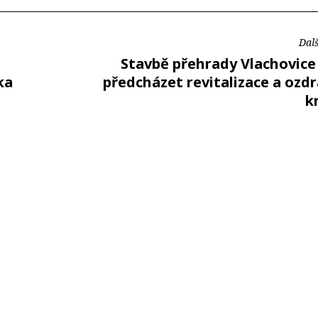
Dalš
Stavbě přehrady Vlachovice
ka
předcházet revitalizace a ozd
k