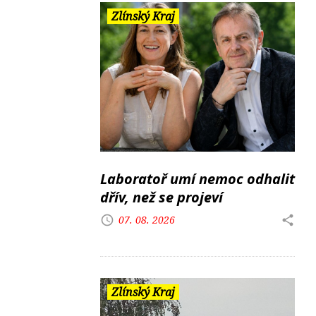
Zlínský Kraj
Laboratoř umí nemoc odhalit
dřív, než se projeví
07. 08. 2026
Zlínský Kraj