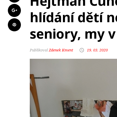
Hejtman Čune
hlídání dětí 
seniory, my v
Zdenek Kment
19. 03. 2020