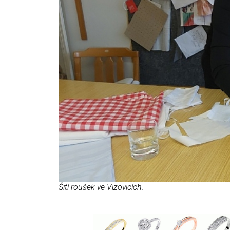
Šití roušek ve Vizovicích.