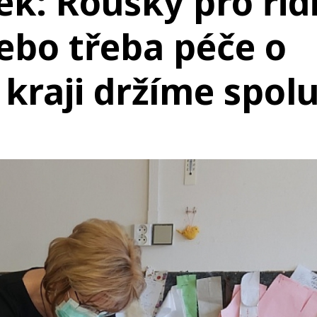
k: Roušky pro řidi
nebo třeba péče o
 kraji držíme spol