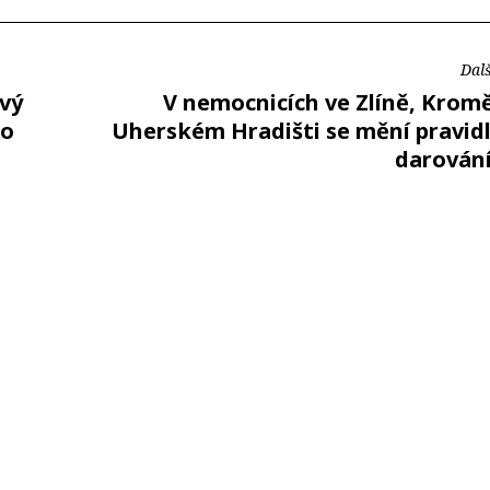
Dalš
ový
V nemocnicích ve Zlíně, Kromě
 o
Uherském Hradišti se mění pravidl
darování