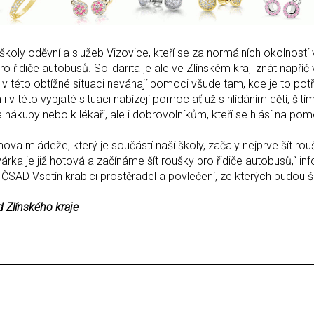
školy oděvní a služeb Vizovice, kteří se za normálních okolností 
ro řidiče autobusů. Solidarita je ale ve Zlínském kraji znát napříč
v této obtížné situaci neváhají pomoci všude tam, kde je to pot
 i v této vypjaté situaci nabízejí pomoc ať už s hlídáním dětí, šit
za nákupy nebo k lékaři, ale i dobrovolníkům, kteří se hlásí na po
va mládeže, který je součástí naší školy, začaly nejprve šít rou
ka je již hotová a začínáme šít roušky pro řidiče autobusů,“ in
z ČSAD Vsetín krabici prostěradel a povlečení, ze kterých budou š
d Zlínského kraje