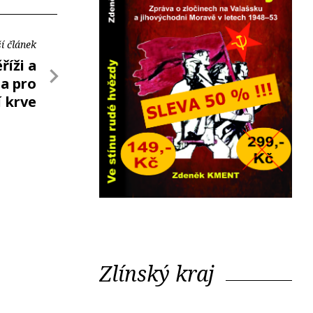
í článek
říži a
a pro
 krve
Zlínský kraj