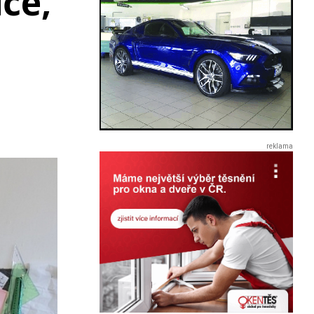
če,
u