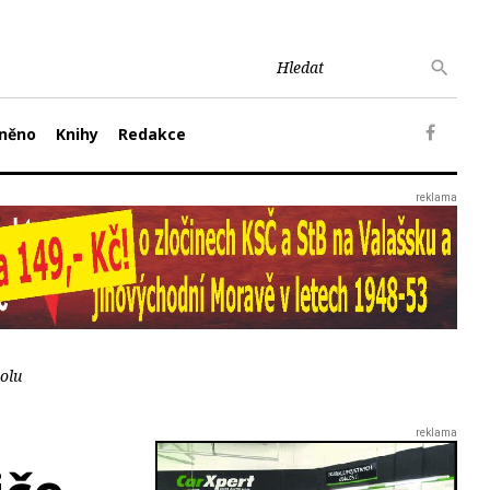
něno
Knihy
Redakce
polu