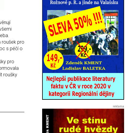
věnují
 všemi
řeba.
ím roušek pro
moc s péčí o
šky pro
formovala
ít roušky