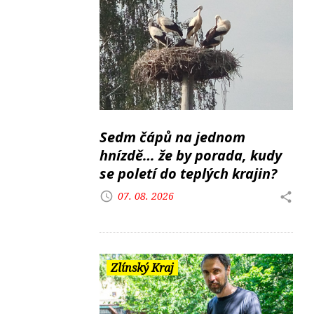
Sedm čápů na jednom
hnízdě… že by porada, kudy
se poletí do teplých krajin?
07. 08. 2026
Zlínský Kraj