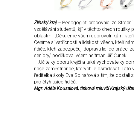
Zlínský kraj
– Pedagogičtí pracovníci ze Střední 
vzdělávání studentů, šijí v těchto dnech roušky p
oblastmi. „Děkujeme všem dobrovolníkům, kteří 
Ceníme si vstřícnosti a lidskosti všech, kteří nám
řidiče, kteří zabezpečují dopravu lidí do práce, 
seniory,“ poděkoval všem hejtman Jiří Čunek.
„Učitelky oboru krejčí a také vychovatelky domo
naše zaměstnance, kterých je osmdesát. Tato vár
ředitelka školy Eva Solnařová s tím, že dostali 
pro čtyři tisíce řidičů.
Mgr. Adéla Kousalová, tisková mluvčí Krajský úřa