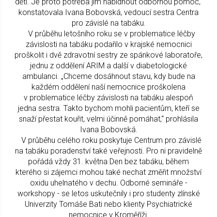
dětí. Je proto potřeba jim nabídnout odbornou pomoc,“
konstatovala Ivana Bobovská, vedoucí sestra Centra
pro závislé na tabáku.
V průběhu letošního roku se v problematice léčby
závislosti na tabáku podařilo v krajské nemocnici
proškolit i dvě zdravotní sestry ze spánkové laboratoře,
jednu z oddělení ARIM a další v diabetologické
ambulanci. „Chceme dosáhnout stavu, kdy bude na
každém oddělení naší nemocnice proškolena
v problematice léčby závislosti na tabáku alespoň
jedna sestra. Takto bychom mohli pacientům, kteří se
snaží přestat kouřit, velmi účinně pomáhat,“ prohlásila
Ivana Bobovská.
V průběhu celého roku poskytuje Centrum pro závislé
na tabáku poradenství také veřejnosti. Pro ni pravidelně
pořádá vždy 31. května Den bez tabáku, během
kterého si zájemci mohou také nechat změřit množství
oxidu uhelnatého v dechu. Odborné semináře -
workshopy - se letos uskutečnily i pro studenty zlínské
Univerzity Tomáše Bati nebo klienty Psychiatrické
nemocnice v Kroměříži.