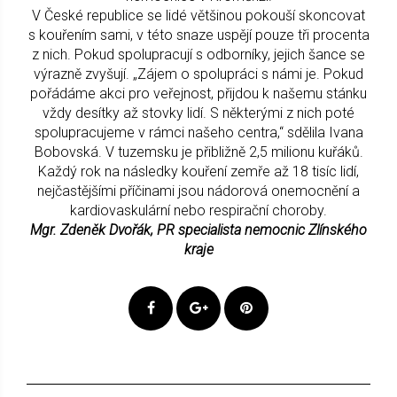
V České republice se lidé většinou pokouší skoncovat
s kouřením sami, v této snaze uspějí pouze tři procenta
z nich. Pokud spolupracují s odborníky, jejich šance se
výrazně zvyšují. „Zájem o spolupráci s námi je. Pokud
pořádáme akci pro veřejnost, přijdou k našemu stánku
vždy desítky až stovky lidí. S některými z nich poté
spolupracujeme v rámci našeho centra,“ sdělila Ivana
Bobovská. V tuzemsku je přibližně 2,5 milionu kuřáků.
Každý rok na následky kouření zemře až 18 tisíc lidí,
nejčastějšími příčinami jsou nádorová onemocnění a
kardiovaskulární nebo respirační choroby.
Mgr. Zdeněk Dvořák, PR specialista nemocnic Zlínského
kraje