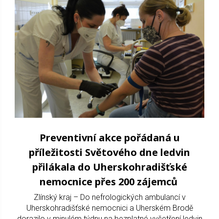
Preventivní akce pořádaná u
příležitosti Světového dne ledvin
přilákala do Uherskohradišťské
nemocnice přes 200 zájemců
Zlínský kraj – Do nefrologických ambulancí v
Uherskohradišťské nemocnici a Uherském Brodě
dorazilo v minulém týdnu na bezplatné vyšetření ledvin