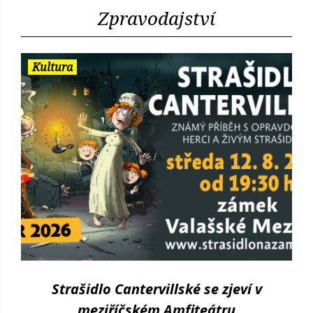
Zpravodajství
Kultura
Strašidlo Cantervillské se zjeví v
meziříčském Amfiteátru