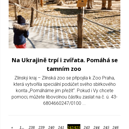
Na Ukrajině trpí i zvířata. Pomáhá se
tamním zoo
Zlínský kraj – Zlínská zoo se připojila k Zoo Praha,
která vytvořila speciální podúčet svého sbírkového
konta „Pomáháme jim přežít“. Pokud i Vy chcete
pomoci, můžete libovolnou částku zaslat na č. ú. 43-
6804660247/0100 ...
«
1...
238
239
240
241
242/425
243
244
245
246