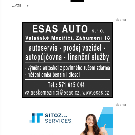
Předchozí
...425
»
Další