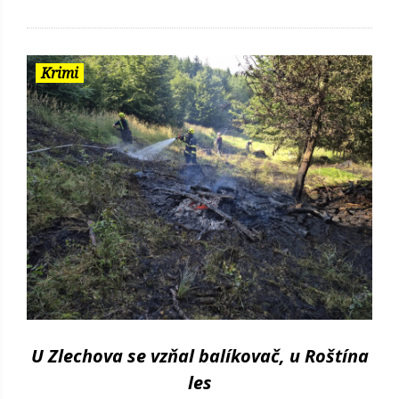
Krimi
U Zlechova se vzňal balíkovač, u Roštína
les