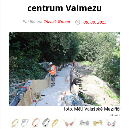
centrum Valmezu
Zdenek Kment
08. 09. 2025
foto: MěÚ Valašské Meziříčí