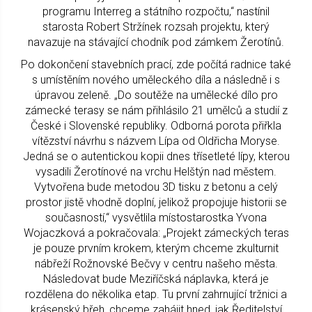
programu Interreg a státního rozpočtu,“ nastínil
starosta Robert Stržínek rozsah projektu, který
navazuje na stávající chodník pod zámkem Žerotínů.
Po dokončení stavebních prací, zde počítá radnice také
s umístěním nového uměleckého díla a následně i s
úpravou zeleně. „Do soutěže na umělecké dílo pro
zámecké terasy se nám přihlásilo 21 umělců a studií z
České i Slovenské republiky. Odborná porota přiřkla
vítězství návrhu s názvem Lípa od Oldřicha Moryse.
Jedná se o autentickou kopii dnes třísetleté lípy, kterou
vysadili Žerotínové na vrchu Helštýn nad městem.
Vytvořena bude metodou 3D tisku z betonu a celý
prostor jistě vhodně doplní, jelikož propojuje historii se
současností,“ vysvětlila místostarostka Yvona
Wojaczková a pokračovala: „Projekt zámeckých teras
je pouze prvním krokem, kterým chceme zkulturnit
nábřeží Rožnovské Bečvy v centru našeho města.
Následovat bude Meziříčská náplavka, která je
rozdělena do několika etap. Tu první zahrnující tržnici a
krásenský břeh, chceme zahájit hned, jak Ředitelství