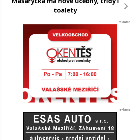
Masaryčka má nové učebny, třídy i
toalety