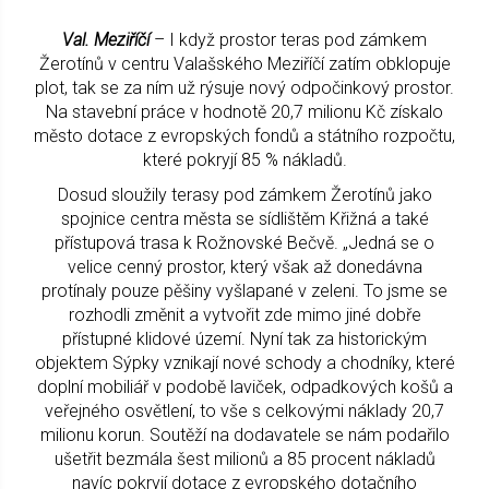
Val. Meziříčí
– I když prostor teras pod zámkem
Žerotínů v centru Valašského Meziříčí zatím obklopuje
plot, tak se za ním už rýsuje nový odpočinkový prostor.
Na stavební práce v hodnotě 20,7 milionu Kč získalo
město dotace z evropských fondů a státního rozpočtu,
které pokryjí 85 % nákladů.
Dosud sloužily terasy pod zámkem Žerotínů jako
spojnice centra města se sídlištěm Křižná a také
přístupová trasa k Rožnovské Bečvě. „Jedná se o
velice cenný prostor, který však až donedávna
protínaly pouze pěšiny vyšlapané v zeleni. To jsme se
rozhodli změnit a vytvořit zde mimo jiné dobře
přístupné klidové území. Nyní tak za historickým
objektem Sýpky vznikají nové schody a chodníky, které
doplní mobiliář v podobě laviček, odpadkových košů a
veřejného osvětlení, to vše s celkovými náklady 20,7
milionu korun. Soutěží na dodavatele se nám podařilo
ušetřit bezmála šest milionů a 85 procent nákladů
navíc pokryjí dotace z evropského dotačního