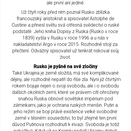
ale první ani jediné.
Už čtyři roky před ním poznal Rusko zblízka
francouzský aristokrat a spisovatel Astolphe de
Custine a přinesl světu svá otřesná svědectví o ruské
podstatě. Jeho kniha Dopisy z Ruska (Rusko v roce
1839) vyšla v Rusku v roce 1996 a u nás v
nakladatelství Argo v roce 2015. Rozhodně stojí za
přečtení. Odvážný spisovatel už tenkrát riskoval svůj
život.
Rusko je pyšné na své zločiny
Také Ukrajina je země složitá, má své komplikované
dějiny, ale rozhodně nepatří do říše zla. Nyní již čtvrtým
rokem bojuje nejen o svoji svobodu, ale i o svobodu
dalších okolních zemí, které se právem cítí ohroženy
snahou Ruska obnovit sovětské impérium pod
záminkami, jako je ochrana ruských menšin. Putin a
jeho režim se bojí právě existence velké svobodné
země v těsném sousedství, to byl zřejmě ten první
důvod Putinova rozhodnutí k invazi. Svoboda je totiž
nakažlivá. Když už se Kremlu nedaří Ukrajinu dobýt,