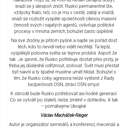
snaží se ji alespoň zničit. Rusko permanentně lže,
vždycky lhalo, ničí, co je mu v cestě, zabíjí a vraždí,
snaží se rozložit vyspělé společnosti cílenou masivní
činností svých i najatých agentů, ovlivňuje politické
procesy v mnoha zemích, bohužel často úspěšně.
Na své zločiny je přitom pyšné a najde se pořád dost
těch, kdo to nevidí nebo vidět nechtějí. Ta lepší,
vyspělejší polovina světa se teprve probírá. Aspoň že
tak. Je zjevné, že Rusko potřebuje dostat přes prsty, je
třeba jej důsledně odříznout, izolovat. Svět musí přestat
být naivní a ty špatné musíme umět hlídat. Bohužel s
tím, že Rusko coby agresora nelze vytěsnit z Rady
bezpečnosti OSN, ztrácí OSN smysl.
K obrodě bude Rusko potřebovat asi hodně generací.
Co se vytváří po staletí, nelze změnit v dohlednu. A tak
– pomáhejme Ukrajině.
Václav Macháček-Rieger
Autor je organizátor seminářů a konferencí, mecenáš a