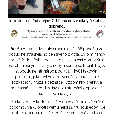
foto: Je to pořád stejné. Od Rusů nelze nikdy čekat nic
dobrého...
Rusko
– Jednadvacátý srpen roku 1968 považuji za
dosud nejstrašnějšího den svého života. Bylo mi tehdy
právě 21 let. Byli jsme zaskočeni, zrazeni domnělými
přáteli, falešnými bratry a nebyla šance se bránit. Boj za
svobodu neměl národ pod kůží, i kvůli takovým
politikům, jako byl Edvard Beneš. Nebudu tu ale
rozvádět tu hrůzu a beznaděj. Vzpomínky překrývá
současná situace Ukrajiny a její statečný odpor další
ruské zločinné agresi.
Rusko vede – kolikátou už – dobyvačnou a všeničící
odpornou válku proti svému nejbližšímu sousedovi. Je
dobré si připomínat, že ještě celkem nedávno bylo