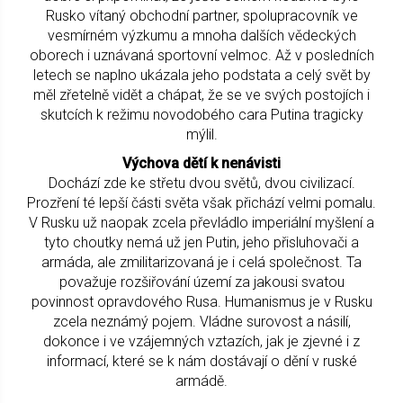
Rusko vítaný obchodní partner, spolupracovník ve
vesmírném výzkumu a mnoha dalších vědeckých
oborech i uznávaná sportovní velmoc. Až v posledních
letech se naplno ukázala jeho podstata a celý svět by
měl zřetelně vidět a chápat, že se ve svých postojích i
skutcích k režimu novodobého cara Putina tragicky
mýlil.
Výchova dětí k nenávisti
Dochází zde ke střetu dvou světů, dvou civilizací.
Prozření té lepší části světa však přichází velmi pomalu.
V Rusku už naopak zcela převládlo imperiální myšlení a
tyto choutky nemá už jen Putin, jeho přisluhovači a
armáda, ale zmilitarizovaná je i celá společnost. Ta
považuje rozšiřování území za jakousi svatou
povinnost opravdového Rusa. Humanismus je v Rusku
zcela neznámý pojem. Vládne surovost a násilí,
dokonce i ve vzájemných vztazích, jak je zjevné i z
informací, které se k nám dostávají o dění v ruské
armádě.