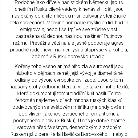
Podobně jako dříve v nacistickém Německu jsou v
dnešním Rusku cíleně vedeny k nenávisti i děti, jsou
navlékány do uniformiček a manipulovány stejně jako
celá společnost. Menšina normálně myslících lidí buď již
emigrovala, nebo tiše trpí ve své zrůdné vlasti
zastrašena důslednou násilnou mašinérií Putinova
režimu. Převážná většina ale jasně podporuje agresi,
případně raději nevnímá, nemyslí a utápí vše v alkoholu,
což má v Rusku obrovskou tradici.
Kořeny toho všeho animálního zla a surovosti jsou
hluboko v dějinách země, jejíž vývoj je diametrálně
odlišný od vývoje evropské civilizace. Jsou o tom
napsány stohy odborné literatury. Je také mnoho textů,
které dokumentují tamní tradiční kult násilí. Tento
fenomén najdeme v dílech mnoha ruských klasiků
obdivovaných ve světovém měřítku (mnohdy ovšem
pod vlivem jakéhosi zvráceného romantismu a
pochybného obdivu k Rusku). U nás je dobře známé
varování před falešným, despotickým a zrádným
Ruskem již z pera Karla Havlíčka Borovského – nebylo