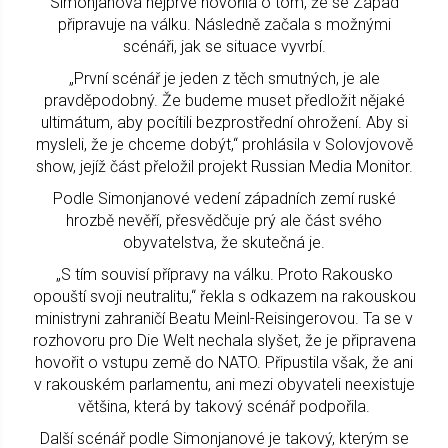
Simonjanová nejprve hovořila o tom, že se Západ
připravuje na válku. Následně začala s možnými
scénáři, jak se situace vyvrbí.
„První scénář je jeden z těch smutných, je ale
pravděpodobný. Že budeme muset předložit nějaké
ultimátum, aby pocítili bezprostřední ohrožení. Aby si
mysleli, že je chceme dobýt,“ prohlásila v Solovjovově
show, jejíž část přeložil projekt Russian Media Monitor.
Podle Simonjanové vedení západních zemí ruské
hrozbě nevěří, přesvědčuje prý ale část svého
obyvatelstva, že skutečná je.
„S tím souvisí přípravy na válku. Proto Rakousko
opouští svoji neutralitu,“ řekla s odkazem na rakouskou
ministryni zahraničí Beatu Meinl-Reisingerovou. Ta se v
rozhovoru pro Die Welt nechala slyšet, že je připravena
hovořit o vstupu země do NATO. Připustila však, že ani
v rakouském parlamentu, ani mezi obyvateli neexistuje
většina, která by takový scénář podpořila.
Další scénář podle Simonjanové je takový, kterým se