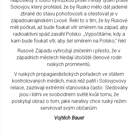
Naposledy s touto výhrůžkou přišel minulý týden právě
Solovjov, který prohlásil, že by Rusko mělo dát jaderné
zbraně do stavu pohotovosti a otestovat je v
západoukrajinském Lvově. Řekl to s tím, že by Rusové
měli počkat, až bude foukat vítr směrem na západ, aby
radioaktivní spád zasáhl Polsko. „Vypočítáme, kdy a
kam bude foukat vítr, aby šel směrem na Polsko,“ řekl.
Rusové Západu vyhrožují zničením i přesto, že v
západních městech hledají útočiště členové rodin
ruských prominentů.
V ruských propagandistických pořadech ve státem
kontrolovaných médiích, mezi něž patří i Solovjovovy
relace, zaznívají extrémní stanoviska často. Sledovány
jsou i lidmi ve svobodném světě kvůli tomu, že
poskytují obraz o tom, jaké narativy chce ruský režim
servírovat svým občanům.
Vojtěch Bauer