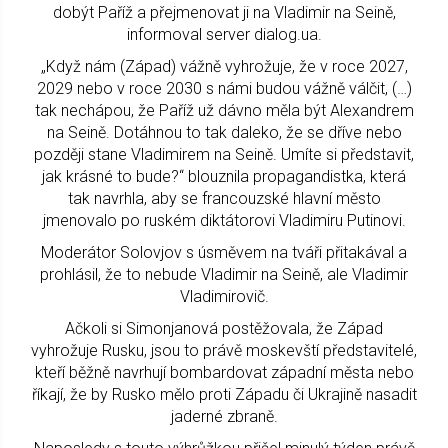
dobýt Paříž a přejmenovat ji na Vladimir na Seině,
informoval server dialog.ua.
„Když nám (Západ) vážně vyhrožuje, že v roce 2027,
2029 nebo v roce 2030 s námi budou vážně válčit, (…)
tak nechápou, že Paříž už dávno měla být Alexandrem
na Seině. Dotáhnou to tak daleko, že se dříve nebo
později stane Vladimirem na Seině. Umíte si představit,
jak krásné to bude?“ blouznila propagandistka, která
tak navrhla, aby se francouzské hlavní město
jmenovalo po ruském diktátorovi Vladimiru Putinovi.
Moderátor Solovjov s úsměvem na tváři přitakával a
prohlásil, že to nebude Vladimir na Seině, ale Vladimir
Vladimirovič.
Ačkoli si Simonjanová postěžovala, že Západ
vyhrožuje Rusku, jsou to právě moskevští představitelé,
kteří běžně navrhují bombardovat západní města nebo
říkají, že by Rusko mělo proti Západu či Ukrajině nasadit
jaderné zbraně.