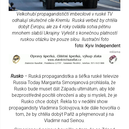
Velkohubí propagandističtí imbecilové v ruské TV
odhalují skutečné cíle Kremlu. Ruská verbež by chtěla
dobýt Evropu, ale za 4 roky ovládla sotva pětinu
mnohem slabší Ukrajiny. Vyřešit s konečnou platností
ruskou otázku lze pouze silou. Ilustrační foto
foto: Kyiv Independent
Rusko
– Ruská propagandistka a šéfka ruské televize
Russia Today Margarita Simonjanová prohlásila, že
Rusko bude muset dát Západu ultimátum, aby lidé
bezprostředně pocítili ohrožení a aby si mysleli, že je
Rusko chce dobýt. Řekla to v nedělní show
propagandisty Vladimira Solovjova, kde dále hovořila o
tom, že by chtěla dobýt Paříž a přejmenovat ji na
Vladimir nad Seinou.