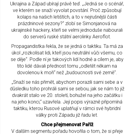
Ukrajina a Západ ubírají právě teď. „Jedná se o scénář,
ve kterém se snaží vyvolat povstání. Proč způsobují
kolaps na našich letištích, a to v nejrušnější části
prázdninové sezony?“ zlobí se Simonjanová na
ukrajinské hackery, kteří se velmi jednoduše nabourali
do serverů ruské státní aerolinky Aeroflot.
Propagandistka řekla, že se jedná o taktiku. Ta má za
úkol „rozkolísat lidi, kteří jsou neutrální vůči všemu, co
se děje“. Podle ní je takových lidí hodně a cílem je, aby
tito lidé dávali přednost tomu „odletět někam na
dovolenou k moři“ než „budoucnosti své země“.
„Snaží se nás přimět, abychom porazili sami sebe a v
důsledku toho prohráli sami se sebou, jak se nám to již
dvakrát stalo ve 20. století, bohužel na jeho začátku i
na jeho konci,“ uzavřela. Její popis výrazně připomíná
taktiku, kterou Rusové uplatňují v rámci své hybridní
války proti Západu již řadu let.
Chce přejmenovat Paříž
V dalším segmentu pořadu hovořila o tom, že si přeje