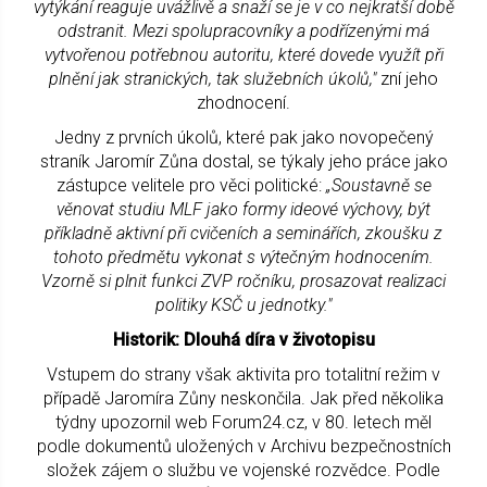
vytýkání reaguje uvážlivě a snaží se je v co nejkratší době
odstranit. Mezi spolupracovníky a podřízenými má
vytvořenou potřebnou autoritu, které dovede využít při
plnění jak stranických, tak služebních úkolů,"
zní jeho
zhodnocení.
Jedny z prvních úkolů, které pak jako novopečený
straník Jaromír Zůna dostal, se týkaly jeho práce jako
zástupce velitele pro věci politické:
„Soustavně se
věnovat studiu MLF jako formy ideové výchovy, být
příkladně aktivní při cvičeních a seminářích, zkoušku z
tohoto předmětu vykonat s výtečným hodnocením.
Vzorně si plnit funkci ZVP ročníku, prosazovat realizaci
politiky KSČ u jednotky."
Historik: Dlouhá díra v životopisu
Vstupem do strany však aktivita pro totalitní režim v
případě Jaromíra Zůny neskončila. Jak před několika
týdny upozornil web Forum24.cz, v 80. letech měl
podle dokumentů uložených v Archivu bezpečnostních
složek zájem o službu ve vojenské rozvědce. Podle