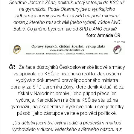
Soudruh Jaromír Zůna, politruk, který vstoupil do KSČ už
na gymnáziu. Podle Okamury jde o vynikajícího
odborníka nominovaného za SPD na post ministra
obrany, kterého mu schválil (nebo vybral) vůdce ANO
Babiš. Co jiného bychom ale od SPD a ANO čekali?
foto: Armáda ČR
ČR
- Že řada důstojníků Československé lidové armády
vstupovala do KSČ, je historická realita. Jak ovšem
vyplývá z dokumentů pravděpodobného ministra
obrany za SPD Jaromíra Zůny, které deník Aktuálně.cz
získal v Národním archivu, jeho případ přece jen
vyčuhuje. Kandidátem na člena KSČ se stal už na
gymnáziu, na akademii ve Vyškově pak u své jednotky
působil jako zástupce velitele pro věci politické.
„Od dětství jsem byl svými rodiči a především matkou
vychováván v duchu vědeckého světového názoru a z