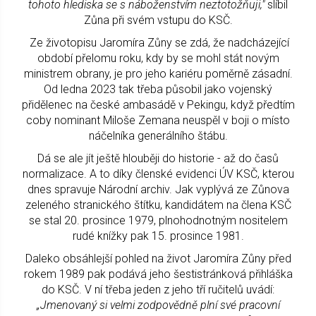
tohoto hlediska se s náboženstvím neztotožňuji,"
slíbil
Zůna při svém vstupu do KSČ.
Ze životopisu Jaromíra Zůny se zdá, že nadcházející
období přelomu roku, kdy by se mohl stát novým
ministrem obrany, je pro jeho kariéru poměrně zásadní.
Od ledna 2023 tak třeba působil jako vojenský
přidělenec na české ambasádě v Pekingu, když předtím
coby nominant Miloše Zemana neuspěl v boji o místo
náčelníka generálního štábu.
Dá se ale jít ještě hlouběji do historie - až do časů
normalizace. A to díky členské evidenci ÚV KSČ, kterou
dnes spravuje Národní archiv. Jak vyplývá ze Zůnova
zeleného stranického štítku, kandidátem na člena KSČ
se stal 20. prosince 1979, plnohodnotným nositelem
rudé knížky pak 15. prosince 1981.
Daleko obsáhlejší pohled na život Jaromíra Zůny před
rokem 1989 pak podává jeho šestistránková přihláška
do KSČ. V ní třeba jeden z jeho tří ručitelů uvádí:
„Jmenovaný si velmi zodpovědně plní své pracovní