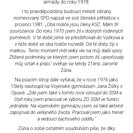
armády do roku 1978.
I to pravděpodobný budoucí ministr obrany
nominovaný SPD napsal ve své členské přihlášce v
prosinci 1981.
„Oba rodiče jsou členy KSČ. Mám tři
sourozence. Do roku 1970 jsem žil v dobrých rodinných
poměrech. V té době jsme se přestěhovali do Vyškova a
v téže době se oba rodiče rozvedli. Od té doby žiji s
matkou. Tento moment měl velký vliv na můj další vývoj.
Ztížené podmínky, ve kterých jsem potom žil, upevňovaly
můj vztah k práci,"
svěřuje se tehdy 21letý Jaromír
Zůna.
Na psacím stroji dále vyťukal, že v roce 1976 jako
15letý nastoupil na Vojenské gymnázium Jana Žižky v
Opavě.
„Zde jsem také v tomto roce vstoupil do SSM a
čtyři roky jsem pracoval ve výboru ZO SSM ve funkci
jednatele. Na vojenském gymnáziu jsem se také aktivně
zapojoval do veřejného života. Pracoval jsem jako trenér
a vedoucí šachového oddílu."
Zůna o sobě ostatním soudruhům píše, že díky