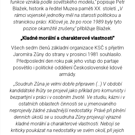
funkce vznikla podle sovětského modelu,"
popisuje Petr
Blažek, historik a ředitel Muzea paměti XX. století.
„V
rámci vojenské jednotky měl na starosti politickou a
stranickou práci. Klíčové je, že po roce 1989 byly tyto
pozice okamžitě zrušeny,"
přibližuje Blažek.
„Kladné morální a charakterové vlastnosti"
Všech sedm členů základní organizace KSČ s přijetím
Jaromíra Zůny do strany v prosinci 1981 souhlasilo.
Předposlední den roku pak jeho vstup do partaje
posvětilo i politické oddělení Československé lidové
armády.
„Soudruh Zůna je velmi dobře připraven (…) V období
kandidátské lhůty se projevil jako příklad pro komunisty i
bezpartijní v práci i v osobním životě. Ve studiu, kázni i v
ostatních oblastech činnosti se u jmenovaného
neprojevily žádné závažnější nedostatky. Právě při plnění
denních úkolů se u soudruha Zůny projevují výrazně
kladné morální a charakterové vlastnosti. Nebojí se
kriticky poukázat na nedostatky ve svém okolí, při jejich