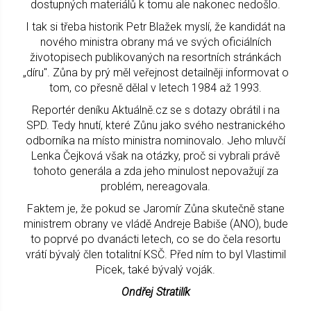
dostupných materiálů k tomu ale nakonec nedošlo.
I tak si třeba historik Petr Blažek myslí, že kandidát na
nového ministra obrany má ve svých oficiálních
životopisech publikovaných na resortních stránkách
„díru". Zůna by prý měl veřejnost detailněji informovat o
tom, co přesně dělal v letech 1984 až 1993.
Reportér deníku Aktuálně.cz se s dotazy obrátil i na
SPD. Tedy hnutí, které Zůnu jako svého nestranického
odborníka na místo ministra nominovalo. Jeho mluvčí
Lenka Čejková však na otázky, proč si vybrali právě
tohoto generála a zda jeho minulost nepovažují za
problém, nereagovala.
Faktem je, že pokud se Jaromír Zůna skutečně stane
ministrem obrany ve vládě Andreje Babiše (ANO), bude
to poprvé po dvanácti letech, co se do čela resortu
vrátí bývalý člen totalitní KSČ. Před ním to byl Vlastimil
Picek, také bývalý voják.
Ondřej Stratilík