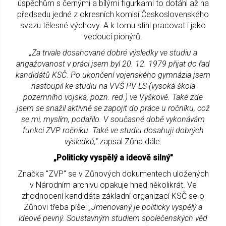
úspěchům s černými a bílými figurkami to dotáhl až na
předsedu jedné z okresních komisí Československého
svazu tělesné výchovy. A k tomu stihl pracovat i jako
vedoucí pionýrů.
„Za trvale dosahované dobré výsledky ve studiu a
angažovanost v práci jsem byl 20. 12. 1979 přijat do řad
kandidátů KSČ. Po ukončení vojenského gymnázia jsem
nastoupil ke studiu na VVŠ PV LS (vysoká škola
pozemního vojska, pozn. red.) ve Vyškově. Také zde
jsem se snažil aktivně se zapojit do práce u ročníku, což
se mi, myslím, podařilo. V současné době vykonávám
funkci ZVP ročníku. Také ve studiu dosahuji dobrých
výsledků,"
zapsal Zůna dále.
„Politicky vyspělý a ideově silný"
Značka "ZVP" se v Zůnových dokumentech uložených
v Národním archivu opakuje hned několikrát. Ve
zhodnocení kandidáta základní organizací KSČ se o
Zůnovi třeba píše:
„Jmenovaný je politicky vyspělý a
ideově pevný. Soustavným studiem společenských věd