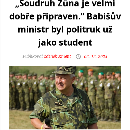
„Soudruh Zůna je velmi
dobře připraven.“ Babišův
ministr byl politruk už
jako student
Zdenek Kment
02. 12. 2025