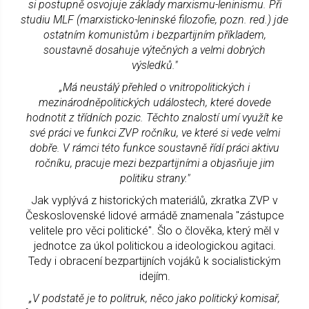
si postupně osvojuje základy marxismu-leninismu. Při
studiu MLF (marxisticko-leninské filozofie, pozn. red.) jde
ostatním komunistům i bezpartijním příkladem,
soustavně dosahuje výtečných a velmi dobrých
výsledků."
„Má neustálý přehled o vnitropolitických i
mezinárodněpolitických událostech, které dovede
hodnotit z třídních pozic. Těchto znalostí umí využít ke
své práci ve funkci ZVP ročníku, ve které si vede velmi
dobře. V rámci této funkce soustavně řídí práci aktivu
ročníku, pracuje mezi bezpartijními a objasňuje jim
politiku strany."
Jak vyplývá z historických materiálů, zkratka ZVP v
Československé lidové armádě znamenala "zástupce
velitele pro věci politické". Šlo o člověka, který měl v
jednotce za úkol politickou a ideologickou agitaci.
Tedy i obracení bezpartijních vojáků k socialistickým
idejím.
„V podstatě je to politruk, něco jako politický komisař,