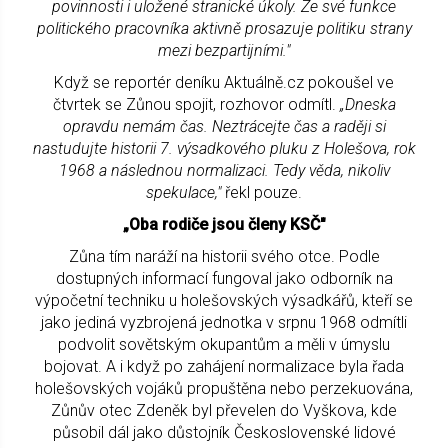
povinnosti i uložené stranické úkoly. Ze své funkce
politického pracovníka aktivně prosazuje politiku strany
mezi bezpartijními."
Když se reportér deníku Aktuálně.cz pokoušel ve
čtvrtek se Zůnou spojit, rozhovor odmítl.
„Dneska
opravdu nemám čas. Neztrácejte čas a raději si
nastudujte historii 7. výsadkového pluku z Holešova, rok
1968 a následnou normalizaci. Tedy věda, nikoliv
spekulace,"
řekl pouze.
„Oba rodiče jsou členy KSČ"
Zůna tím naráží na historii svého otce. Podle
dostupných informací fungoval jako odborník na
výpočetní techniku u holešovských výsadkářů, kteří se
jako jediná vyzbrojená jednotka v srpnu 1968 odmítli
podvolit sovětským okupantům a měli v úmyslu
bojovat. A i když po zahájení normalizace byla řada
holešovských vojáků propuštěna nebo perzekuována,
Zůnův otec Zdeněk byl převelen do Vyškova, kde
působil dál jako důstojník Československé lidové