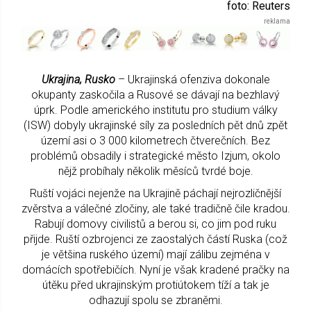
foto: Reuters
Ukrajina, Rusko
– Ukrajinská ofenziva dokonale
okupanty zaskočila a Rusové se dávají na bezhlavý
úprk. Podle amerického institutu pro studium války
(ISW) dobyly ukrajinské síly za posledních pět dnů zpět
území asi o 3 000 kilometrech čtverečních. Bez
problémů obsadily i strategické město Izjum, okolo
nějž probíhaly několik měsíců tvrdé boje.
Ruští vojáci nejenže na Ukrajině páchají nejrozličnější
zvěrstva a válečné zločiny, ale také tradičně čile kradou.
Rabují domovy civilistů a berou si, co jim pod ruku
přijde. Ruští ozbrojenci ze zaostalých částí Ruska (což
je většina ruského území) mají zálibu zejména v
domácích spotřebičích. Nyní je však kradené pračky na
útěku před ukrajinským protiútokem tíží a tak je
odhazují spolu se zbraněmi.