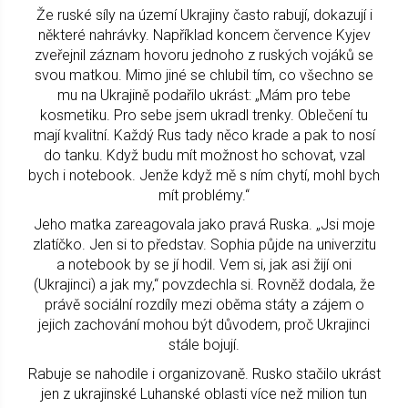
Že ruské síly na území Ukrajiny často rabují, dokazují i
některé nahrávky. Například koncem července Kyjev
zveřejnil záznam hovoru jednoho z ruských vojáků se
svou matkou. Mimo jiné se chlubil tím, co všechno se
mu na Ukrajině podařilo ukrást: „Mám pro tebe
kosmetiku. Pro sebe jsem ukradl trenky. Oblečení tu
mají kvalitní. Každý Rus tady něco krade a pak to nosí
do tanku. Když budu mít možnost ho schovat, vzal
bych i notebook. Jenže když mě s ním chytí, mohl bych
mít problémy.“
Jeho matka zareagovala jako pravá Ruska. „Jsi moje
zlatíčko. Jen si to představ. Sophia půjde na univerzitu
a notebook by se jí hodil. Vem si, jak asi žijí oni
(Ukrajinci) a jak my,“ povzdechla si. Rovněž dodala, že
právě sociální rozdíly mezi oběma státy a zájem o
jejich zachování mohou být důvodem, proč Ukrajinci
stále bojují.
Rabuje se nahodile i organizovaně. Rusko stačilo ukrást
jen z ukrajinské Luhanské oblasti více než milion tun