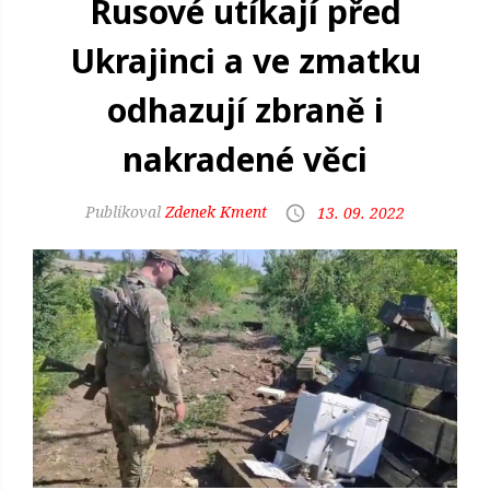
Rusové utíkají před
Ukrajinci a ve zmatku
odhazují zbraně i
nakradené věci
Zdenek Kment
13. 09. 2022