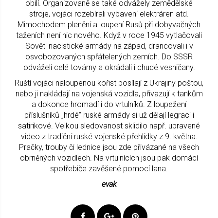
obilí. Organizovaně se také odvážely zemědělské
stroje, vojáci rozebírali vybavení elektráren atd.
Mimochodem plenění a loupení Rusů při dobyvačných
taženích není nic nového. Když v roce 1945 vytlačovali
Sověti nacistické armády na západ, drancovali i v
osvobozovaných spřátelených zemích. Do SSSR
odváželi celé továrny a okrádali i chudé vesničany.
Ruští vojáci naloupenou kořist posílají z Ukrajiny poštou,
nebo ji nakládají na vojenská vozidla, přivazují k tankům
a dokonce hromadí i do vrtulníků. Z loupežení
příslušníků „hrdé“ ruské armády si už dělají legraci i
satirikové. Velkou sledovanost sklidilo např. upravené
video z tradiční ruské vojenské přehlídky z 9. května.
Pračky, trouby či lednice jsou zde přivázané na všech
obrněných vozidlech. Na vrtulnících jsou pak domácí
spotřebiče zavěšené pomocí lana.
evak