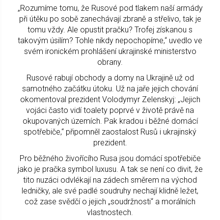
„Rozumíme tomu, že Rusové pod tlakem naší armády
při útěku po sobě zanechávají zbraně a střelivo, tak je
tomu vždy. Ale opustit pračku? Trofej získanou s
takovým úsilím? Tohle nikdy nepochopíme,“ uvedlo ve
svém ironickém prohlášení ukrajinské ministerstvo
obrany.
Rusové rabují obchody a domy na Ukrajině už od
samotného začátku útoku. Už na jaře jejich chování
okomentoval prezident Volodymyr Zelenskyj: „Jejich
vojáci často vidí toalety poprvé v životě právě na
okupovaných územích. Pak kradou i běžné domácí
spotřebiče,“ připomněl zaostalost Rusů i ukrajinský
prezident.
Pro běžného živořícího Rusa jsou domácí spotřebiče
jako je pračka symbol luxusu. A tak se není co divit, že
tito nuzáci odvlékají na zádech směrem na východ
ledničky, ale své padlé soudruhy nechají klidně ležet,
což zase svědčí o jejich „soudržnosti“ a morálních
vlastnostech.