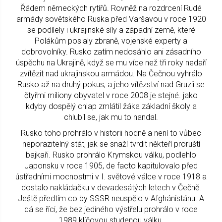
Řádem německých rytířů. Rovněž na rozdrcení Rudé
armády sovětského Ruska před Varšavou v roce 1920
se podílely i ukrajinské síly a západní země, které
Polákům poslaly zbraně, vojenské experty a
dobrovolníky. Rusko zatím nedosáhlo ani zásadního
úspěchu na Ukrajině, když se mu více než tři roky nedaří
zvítězit nad ukrajinskou armádou. Na Čečnou vyhrálo
Rusko až na druhý pokus, a jeho vítězství nad Gruzii se
čtyřmi miliony obyvatel v roce 2008 je stejné. jako
kdyby dospělý chlap zmlátil žáka základní školy a
chlubil se, jak mu to nandal.
Rusko toho prohrálo v historii hodně a není to vůbec
neporazitelný stát, jak se snaží tvrdit někteří proruští
bajkaři. Rusko prohrálo Krymskou válku, podlehlo
Japonsku v roce 1905, de facto kapitulovalo před
ústředními mocnostmi v I. světové válce v roce 1918 a
dostalo nakládačku v devadesátých letech v Čečně.
Ještě předtím co by SSSR neuspělo v Afghánistánu. A
dá se říci, že bez jediného výstřelu prohrálo v roce
1989 klíčovou studenou válku.