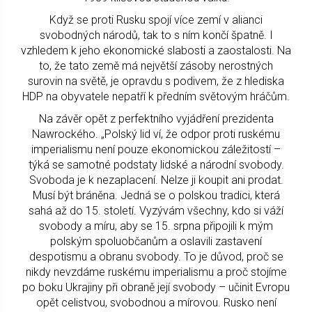
Když se proti Rusku spojí více zemí v alianci
svobodných národů, tak to s ním končí špatně. I
vzhledem k jeho ekonomické slabosti a zaostalosti. Na
to, že tato země má největší zásoby nerostných
surovin na světě, je opravdu s podivem, že z hlediska
HDP na obyvatele nepatří k předním světovým hráčům.
Na závěr opět z perfektního vyjádření prezidenta
Nawrockého. „Polský lid ví, že odpor proti ruskému
imperialismu není pouze ekonomickou záležitostí –
týká se samotné podstaty lidské a národní svobody.
Svoboda je k nezaplacení. Nelze ji koupit ani prodat.
Musí být bráněna. Jedná se o polskou tradici, která
sahá až do 15. století. Vyzývám všechny, kdo si váží
svobody a míru, aby se 15. srpna připojili k mým
polským spoluobčanům a oslavili zastavení
despotismu a obranu svobody. To je důvod, proč se
nikdy nevzdáme ruskému imperialismu a proč stojíme
po boku Ukrajiny při obraně její svobody – učinit Evropu
opět celistvou, svobodnou a mírovou. Rusko není