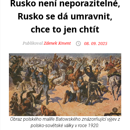
Rusko není neporazitelné,
Rusko se dá umravnit,
chce to jen chtít
Zdenek Kment
08. 09. 2025
Obraz polského malíře Batowského znázorňující výjev z
polsko-sovětské války v roce 1920.