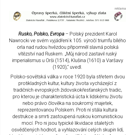
Rusko, Polsko, Evropa
– Polský prezident Karol
Nawrocki ve svém vyjádření k 105. výročí triumfu bílého
orla nad rudou hvězdou připomněl slavná polská
vítězství nad Ruskem. „Můj národ zastavil ruský
imperialismus u Orši (1514), Klušina (1610) a Varšavy
(1920),“ uvedl.
Polsko-sovětská válka v roce 1920 byla střetem dvou
protikladných kultur, kultury života vycházející z
tradičních evropských židovskokřesťanských tradic,
pro kterou je charakteristická úcta k lidskému životu
nebo právo člověka na soukromý majetek,
reprezentovanou Polskem. Proti ní stála kultura
destrukce a smrti zastoupená ruskou komunistickou
mocí. Pro ni jsou typické likvidace staletých
osvědčených hodnot, a vyhlazování celých skupin lidí,