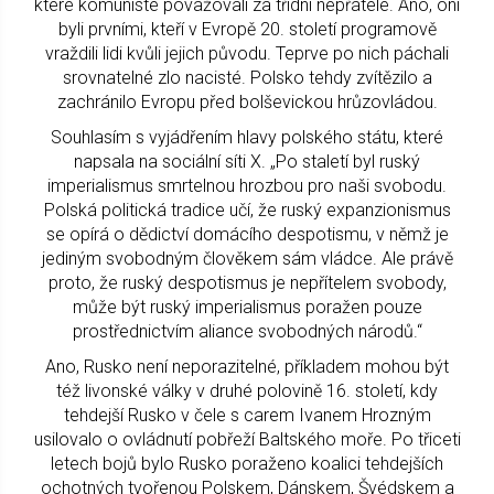
které komunisté považovali za třídní nepřátele. Ano, oni
byli prvními, kteří v Evropě 20. století programově
vraždili lidi kvůli jejich původu. Teprve po nich páchali
srovnatelné zlo nacisté. Polsko tehdy zvítězilo a
zachránilo Evropu před bolševickou hrůzovládou.
Souhlasím s vyjádřením hlavy polského státu, které
napsala na sociální síti X. „Po staletí byl ruský
imperialismus smrtelnou hrozbou pro naši svobodu.
Polská politická tradice učí, že ruský expanzionismus
se opírá o dědictví domácího despotismu, v němž je
jediným svobodným člověkem sám vládce. Ale právě
proto, že ruský despotismus je nepřítelem svobody,
může být ruský imperialismus poražen pouze
prostřednictvím aliance svobodných národů.“
Ano, Rusko není neporazitelné, příkladem mohou být
též livonské války v druhé polovině 16. století, kdy
tehdejší Rusko v čele s carem Ivanem Hrozným
usilovalo o ovládnutí pobřeží Baltského moře. Po třiceti
letech bojů bylo Rusko poraženo koalici tehdejších
ochotných tvořenou Polskem, Dánskem, Švédskem a