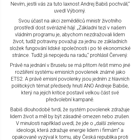
Nevím, jestli vás za tuto laxnost Andrej Babiš pochválí,“
uvedl Výborný.
Svou účast na akci zemědělců ministr životního
prostředí dost svérázně hájí: „Základní tezí v našem
vládním programu je, abychom nezdražovali lidem
život, tudíž potraviny považuji za jednu ze základních
složek fungování lidské společnosti i po té ekonomické
stránce. Tudíž já nepojedu na radu,“ prohlásil Červený.
Právě na jednání v Bruselu se má přitom řešit mimo jiné
rozšíření systému emisních povolenek známé jako
ETS2. A právě emisní povolenky jsou jedním z hlavních
politických témat předsedy hnutí ANO Andreje Babiše,
který na jejich kritice postavil velkou část své
předvolební kampaně.
Babiš dlouhodobě tvrdí, že systém povolenek zdražuje
lidem život a měl by být zásadně omezen nebo zrušen.
V minulosti například uvedl, že jde o „další zelenou
ideologii, která zdražuje energie lidem i firmám“ a
opakovaně vyzýval k tomu, aby Česká republika proti