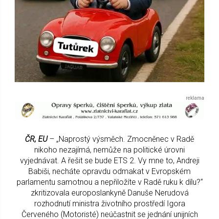
ČR, EU
– „Naprostý výsměch. Zmocněnec v Radě
nikoho nezajímá, nemůže na politické úrovni
vyjednávat. A řešit se bude ETS 2. Vy mne to, Andreji
Babiši, necháte opravdu odmakat v Evropském
parlamentu samotnou a nepřiložíte v Radě ruku k dílu?“
zkritizovala europoslankyně Danuše Nerudová
rozhodnutí ministra životního prostředí Igora
Červeného (Motoristé) neúčastnit se jednání unijních