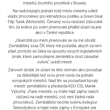
ministrů životního prostředí v Bruselu.
Na nadcházející jednání totiž místo ministra odletí
vládní zmocněnec pro klimatickou politiku a Green Deal
Filip Turek (Motoristé). Červený svou neúčast zdůvodnil
tím, že krátce po svém jmenování přislíbil účast na jiné
akci v České republice.
„Okamžitě po mém jmenování se na mě obrátil
Zemědělský svaz ČR, který mě požádal, abych za nimi
přijel, protože se čeká na spoustu nových legislativních
změn, které samozřejmě zemědělce dost zásadně
ovlivní,“ uvedl ministr.
Zároveň dodal, že účast na této domácí akci považuje
za důležitější než svou první cestu na jednání
evropských ministrů. Nad tím se pozastavil bývalý
ministr zemědělství a předseda KDU-ČSL Marek
Výborný: „Pane ministře, vy máte hájit zájmy našich
občanů na radě ministrů, což není žádná rada
zmocněnců. Zemědělství nechte svému kolegovi
Šebestyánovi a hajte naše zájmy v Evropské unii.