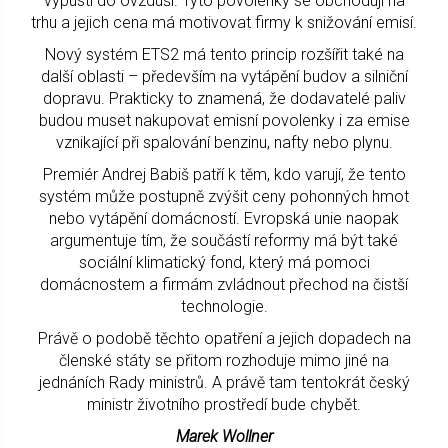
vypustí do ovzduší. Tyto povolenky se obchodují na
trhu a jejich cena má motivovat firmy k snižování emisí.
Nový systém ETS2 má tento princip rozšířit také na
další oblasti – především na vytápění budov a silniční
dopravu. Prakticky to znamená, že dodavatelé paliv
budou muset nakupovat emisní povolenky i za emise
vznikající při spalování benzinu, nafty nebo plynu.
Premiér Andrej Babiš patří k těm, kdo varují, že tento
systém může postupně zvýšit ceny pohonných hmot
nebo vytápění domácností. Evropská unie naopak
argumentuje tím, že součástí reformy má být také
sociální klimatický fond, který má pomoci
domácnostem a firmám zvládnout přechod na čistší
technologie.
Právě o podobě těchto opatření a jejich dopadech na
členské státy se přitom rozhoduje mimo jiné na
jednáních Rady ministrů. A právě tam tentokrát český
ministr životního prostředí bude chybět.
Marek Wollner