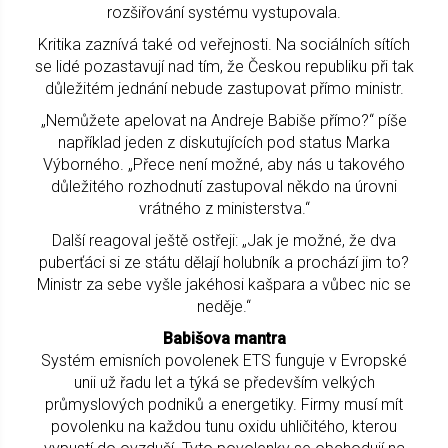
rozšiřování systému vystupovala.
Kritika zaznívá také od veřejnosti. Na sociálních sítích
se lidé pozastavují nad tím, že Českou republiku při tak
důležitém jednání nebude zastupovat přímo ministr.
„Nemůžete apelovat na Andreje Babiše přímo?“ píše
například jeden z diskutujících pod status Marka
Výborného. „Přece není možné, aby nás u takového
důležitého rozhodnutí zastupoval někdo na úrovni
vrátného z ministerstva.“
Další reagoval ještě ostřeji: „Jak je možné, že dva
puberťáci si ze státu dělají holubník a prochází jim to?
Ministr za sebe vyšle jakéhosi kašpara a vůbec nic se
neděje.“
Babišova mantra
Systém emisních povolenek ETS funguje v Evropské
unii už řadu let a týká se především velkých
průmyslových podniků a energetiky. Firmy musí mít
povolenku na každou tunu oxidu uhličitého, kterou