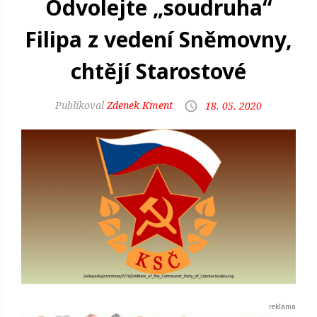
Odvolejte „soudruha“
Filipa z vedení Sněmovny,
chtějí Starostové
Zdenek Kment
18. 05. 2020