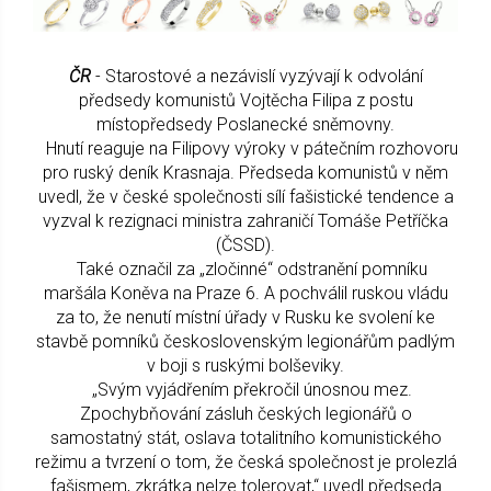
ČR
- Starostové a nezávislí vyzývají k odvolání
předsedy komunistů Vojtěcha Filipa z postu
místopředsedy Poslanecké sněmovny.
Hnutí reaguje na Filipovy výroky v pátečním rozhovoru
pro ruský deník Krasnaja. Předseda komunistů v něm
uvedl, že v české společnosti sílí fašistické tendence a
vyzval k rezignaci ministra zahraničí Tomáše Petříčka
(ČSSD).
Také označil za „zločinné“ odstranění pomníku
maršála Koněva na Praze 6. A pochválil ruskou vládu
za to, že nenutí místní úřady v Rusku ke svolení ke
stavbě pomníků československým legionářům padlým
v boji s ruskými bolševiky.
„Svým vyjádřením překročil únosnou mez.
Zpochybňování zásluh českých legionářů o
samostatný stát, oslava totalitního komunistického
režimu a tvrzení o tom, že česká společnost je prolezlá
fašismem, zkrátka nelze tolerovat,“ uvedl předseda