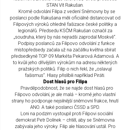
STAN Vít Rakušan.
Kromě odvolání Filipa z vedení Sněmovny by se
poslanci podle Rakušana měli oficiálně distancovat od
Filipových výroků ohledně fašizace české politiky a
legionářů. Předsedu KSČM Rakušan označil za
„soudruha, který by nás nejradši zaprodal Moskvě“.
Podpisy poslanců za Filipovo odvolání z funkce
místopředsedy začala už na začátku května sbírat
předsedkyně TOP 09 Markéta Pekarová Adamová. A
to kvůli jeho dřívějším výrokům na adresu některých
pražských politiků. Filip o nich řekl, že „oslavují
fašismus“. Hlasy přislíbili například Piráti.
Dost hlasů pro Filipa
Pravděpodobnost, že se najde dost hlasů pro
Filipovo odvolání, je ale malá – kromě jeho vlastní
strany ho podporuje nejsilnější sněmovní frakce, hnutí
ANO. A také poslanci ČSSD a SPD.
Loni na podzim vystoupil proti Filipovi sociální
demokrat Petr Dolínek – chtěl, aby se Sněmovna
zabývala jeho výroky. Filip ale hlasování ustál. Pro