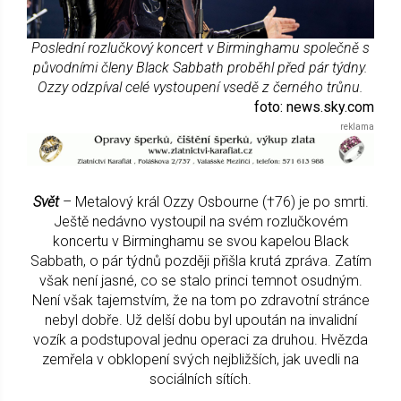
Poslední rozlučkový koncert v Birminghamu společně s
původními členy Black Sabbath proběhl před pár týdny.
Ozzy odzpíval celé vystoupení vsedě z černého trůnu.
foto: news.sky.com
Svět
– Metalový král Ozzy Osbourne (†76) je po smrti.
Ještě nedávno vystoupil na svém rozlučkovém
koncertu v Birminghamu se svou kapelou Black
Sabbath, o pár týdnů později přišla krutá zpráva. Zatím
však není jasné, co se stalo princi temnot osudným.
Není však tajemstvím, že na tom po zdravotní stránce
nebyl dobře. Už delší dobu byl upoután na invalidní
vozík a podstupoval jednu operaci za druhou. Hvězda
zemřela v obklopení svých nejbližších, jak uvedli na
sociálních sítích.