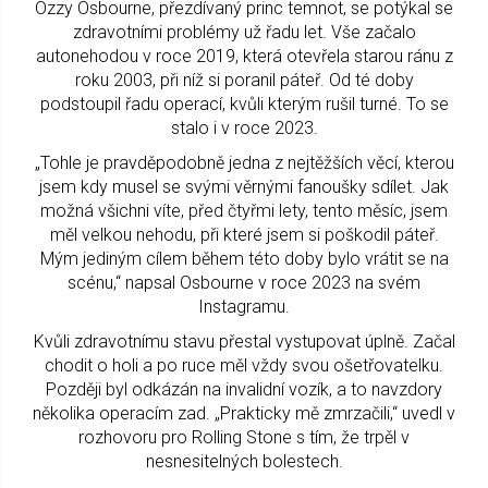
Ozzy Osbourne, přezdívaný princ temnot, se potýkal se
zdravotními problémy už řadu let. Vše začalo
autonehodou v roce 2019, která otevřela starou ránu z
roku 2003, při níž si poranil páteř. Od té doby
podstoupil řadu operací, kvůli kterým rušil turné. To se
stalo i v roce 2023.
„Tohle je pravděpodobně jedna z nejtěžších věcí, kterou
jsem kdy musel se svými věrnými fanoušky sdílet. Jak
možná všichni víte, před čtyřmi lety, tento měsíc, jsem
měl velkou nehodu, při které jsem si poškodil páteř.
Mým jediným cílem během této doby bylo vrátit se na
scénu,“ napsal Osbourne v roce 2023 na svém
Instagramu.
Kvůli zdravotnímu stavu přestal vystupovat úplně. Začal
chodit o holi a po ruce měl vždy svou ošetřovatelku.
Později byl odkázán na invalidní vozík, a to navzdory
několika operacím zad. „Prakticky mě zmrzačili,“ uvedl v
rozhovoru pro Rolling Stone s tím, že trpěl v
nesnesitelných bolestech.