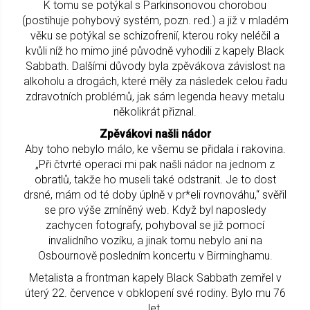
K tomu se potýkal s Parkinsonovou chorobou
(postihuje pohybový systém, pozn. red.) a již v mladém
věku se potýkal se schizofrenií, kterou roky neléčil a
kvůli níž ho mimo jiné původně vyhodili z kapely Black
Sabbath. Dalšími důvody byla zpěvákova závislost na
alkoholu a drogách, které měly za následek celou řadu
zdravotních problémů, jak sám legenda heavy metalu
několikrát přiznal.
Zpěvákovi našli nádor
Aby toho nebylo málo, ke všemu se přidala i rakovina.
„Při čtvrté operaci mi pak našli nádor na jednom z
obratlů, takže ho museli také odstranit. Je to dost
drsné, mám od té doby úplně v pr*eli rovnováhu,“ svěřil
se pro výše zmíněný web. Když byl naposledy
zachycen fotografy, pohyboval se již pomocí
invalidního vozíku, a jinak tomu nebylo ani na
Osbournově posledním koncertu v Birminghamu.
Metalista a frontman kapely Black Sabbath zemřel v
úterý 22. července v obklopení své rodiny. Bylo mu 76
let.