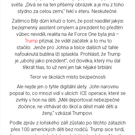
světa. „Dívá se na ten příšerný obrázek a je mu z toho
stydno za celou zemi,“ řekl v éteru. Neskutečné.
Zatímco Bílý dům kňučí o tom, že post nasdílel jakýsi
bezejmenný asistent omylem a prezident ho předtím
vůbec neviděl, realita na Air Force One byla jiná –
Trump
přiznal, že viděl začátek a to mu to
stačilo. Jenže pro Johna a tisíce dalších už tahle
nafouknutá bublina lží splaskla. Prohlásit, že Trump
je „ubohý jako prezident“, od člověka, který mu dal
třikrát hlas, to už není jen tak nějaké brblání.
Teror ve školách místo bezpečnosti
Ale nejde jen o tyhle digitální úlety. John narovinu
popsal to, co mnozí vidí v ulicích: ICE operace, které se
zvrhly v hon na děti. „Měli deportovat nebezpečné
zločince, ne vtrhávat do škol a děsit malé děti a
ženy,“ vzkázal Trumpovi.
Podle zpráv z loňského září zůstalo po těchto zátazích
přes 100 amerických dětí bez rodičů. Trump sice tvrdí,