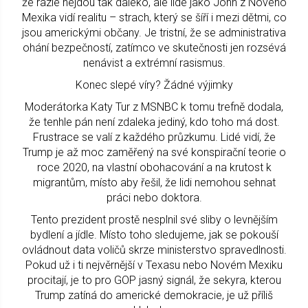
že razie nejdou tak daleko, ale lidé jako John z Nového
Mexika vidí realitu – strach, který se šíří i mezi dětmi, co
jsou americkými občany. Je tristní, že se administrativa
ohání bezpečností, zatímco ve skutečnosti jen rozsévá
nenávist a extrémní rasismus.
Konec slepé víry? Žádné výjimky
Moderátorka Katy Tur z MSNBC k tomu trefně dodala,
že tenhle pán není zdaleka jediný, kdo toho má dost.
Frustrace se valí z každého průzkumu. Lidé vidí, že
Trump je až moc zaměřený na své konspirační teorie o
roce 2020, na vlastní obohacování a na krutost k
migrantům, místo aby řešil, že lidi nemohou sehnat
práci nebo doktora.
Tento prezident prostě nesplnil své sliby o levnějším
bydlení a jídle. Místo toho sledujeme, jak se pokouší
ovládnout data voličů skrze ministerstvo spravedlnosti.
Pokud už i ti nejvěrnější v Texasu nebo Novém Mexiku
procitají, je to pro GOP jasný signál, že sekyra, kterou
Trump zatíná do americké demokracie, je už příliš