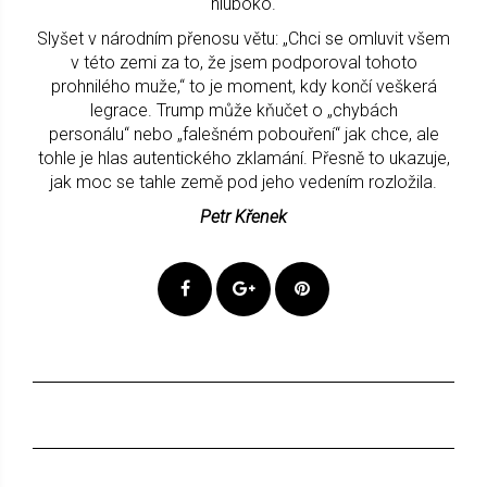
hluboko.
Slyšet v národním přenosu větu: „Chci se omluvit všem
v této zemi za to, že jsem podporoval tohoto
prohnilého muže,“ to je moment, kdy končí veškerá
legrace. Trump může kňučet o „chybách
personálu“ nebo „falešném pobouření“ jak chce, ale
tohle je hlas autentického zklamání. Přesně to ukazuje,
jak moc se tahle země pod jeho vedením rozložila.
Petr Křenek