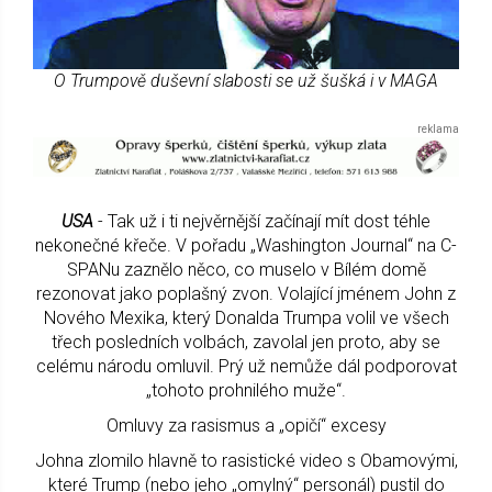
O Trumpově duševní slabosti se už šušká i v MAGA
USA
- Tak už i ti nejvěrnější začínají mít dost téhle
nekonečné křeče. V pořadu „Washington Journal“ na C-
SPANu zaznělo něco, co muselo v Bílém domě
rezonovat jako poplašný zvon. Volající jménem John z
Nového Mexika, který Donalda Trumpa volil ve všech
třech posledních volbách, zavolal jen proto, aby se
celému národu omluvil. Prý už nemůže dál podporovat
„tohoto prohnilého muže“.
Omluvy za rasismus a „opičí“ excesy
Johna zlomilo hlavně to rasistické video s Obamovými,
které Trump (nebo jeho „omylný“ personál) pustil do