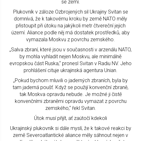
se zemí.
Plukovník v záloze Ozbrojených sil Ukrajiny Svitan se
domnívá, že k takovému kroku by země NATO měly
přistoupit při útoku na jakýkoli metr čtvereční jejich
území. Aliance podle něj má dostatek prostředků, aby
vymazala Moskvu z povrchu zemského.
„Salva zbraní, které jsou v současnosti v arzenálu NATO,
by mohla vyhladit nejen Moskvu, ale minimálně
evropskou část Ruska,“ pronesl Svitan v Radiu NV. Jeho
prohlášení cituje ukrajinská agentura Unian.
„Pokud bychom mluvili o jaderných zbraních, byla by
tam jaderná poušť. Když se použijí konvenční zbraně,
tak Moskva opravdu nebude. Je možné ji čistě
konvenčními zbraněmi opravdu vymazat z povrchu
zemského,“ řekl Svitan.
Útok musí přijít, ať zaútočí kdekoli
Ukrajinský plukovník si dále myslí, že k takové reakci by
země Severoatlantické aliance měly sáhnout nejen v