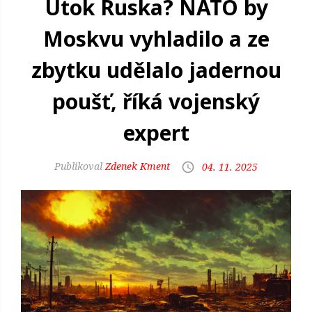
Útok Ruska? NATO by
Moskvu vyhladilo a ze
zbytku udělalo jadernou
poušť, říká vojenský
expert
Zdenek Kment
04. 11. 2025