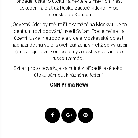
případě ruského útoku na některé z hlavních měst
uskupení, ale ať už Rusko zaútočí kdekoli – od
Estonska po Kanadu.
„Odvetný úder by měl mířit okamžitě na Moskvu. Je to
centrum rozhodování,“ uvedl Svitan. Podle něj se na
území ruské metropole a v celé Moskevské oblasti
nachází třetina vojenských zařízení, v nichž se vyrábějí
či navrhují hlavní komponenty a sestavy zbraní pro
ruskou armádu.
Svitan proto považuje za nutné v případě jakéhokoli
útoku sáhnout k ráznému řešení.
CNN Prima News