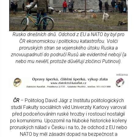
Rusko dnešních dnů. Odchod z EU a NATO by byl pro
ČR ekonomickou i politickou katastrofou. Voliči
proruských stran se vojenského útoku Ruska a
znovuupadnutí do područí Rusů ale evidentně nebojí (a
nebo mu nevěří, protože důvěřují zločinci Putinovi).
ČR
– Politolog David Jágr z Institutu politologických
studií Fakulty sociálních věd Univerzity Karlovy varoval
před podceňováním ruské hrozby i rostoucí nostalgií
po komunismu. Upozornil na hluboké historické kořeny
proruských nálad v Česku i na to, že odchod z EU nebo
NATO by měl zásadní dopad na bezpečnost a