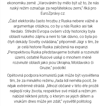
ekonomiku země. „Varováním by mělo být už to, že nás
ruský režim označuje za nepřátelskou zemi,“ říká pro
EuroZprávy.cz.
„Část elektorátu často hrozbu z Ruska nebere vážně a
argumentuje otázkou, co by u nás Rusko asi tak
hledalo. Střední Evropa ovšem vždy historicky byla
oblastí ruského zájmu a není to tak dávno, co byla po
čtyři dekády Sověty ovládána,“ připomněl Jágr s tím, že
je celá historie Ruska založená na expanzi.
„Perspektivou Ruska představujeme bohaté a rozvinuté
území, ostatně Rusové usilují o mnohem méně
rozvinuté oblasti jako jsou Ukrajina, Moldavsko či
Gruzie,“ podotkl.
Opětovná podpora komunistů pak může být vysvětlena
tím, že za minulého režimu „řada lidí neměla pocit, že
nějak extrémně strádá. „Mnozí občané v této éře prožili
nejlepší roky života, respektive své mládí a režim jim
nabízel některé jistoty, o kterým se jejich dětem a
vnukům dnes může jen zdát,“ vysvětlil politolog.