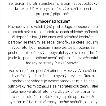
se radikálně proti mainstreamu a odmítat být politicky
korektní. Už Masaryk ale říkal, že rozčílení není
program,“ připomněl.
Emoce nad rozum?
Rozhodování u voleb bývá podle Jágra obecně více o
emocích než o racionálních úvahách ohledně reálnosti
či dopadů slibů. „Lidé dnes volí primárně konkrétní
persony, se kterými se sebe-identifikují a které jsou jim
svou rétorikou i jednáním nejblíže. Je přirozené, že
příchod statisíců nových obyvatel vyvolává pnutí, horší
je ale to, pokud občané nevnímají reálné bezpečnostní
hrozby ze strany Ruska,“ vysvětil.
Varování přitom přichází přímo z Moskvy. „Varováním
by mělo být už to, že nám bývalý prezident Ruska
opakovaně vyhrožuje vybombardováním a že nás
putinovský režim označuje za nepřátelskou zemi. Hitler
také nejprve útočil rétoricky. Zbytek příběhu známe.
Toto není strašením Ruskem, je spíše apel na to, že
bychom měli vnímat všechny možné scénáře, a to i ty