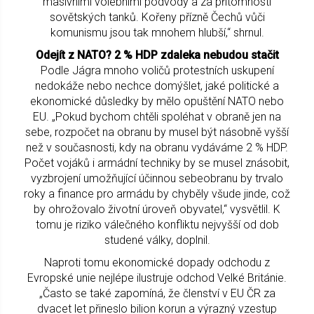
masivními volebními podvody a za přítomnosti
sovětských tanků. Kořeny přízně Čechů vůči
komunismu jsou tak mnohem hlubší,“ shrnul.
Odejít z NATO? 2 % HDP zdaleka nebudou stačit
Podle Jágra mnoho voličů protestních uskupení
nedokáže nebo nechce domýšlet, jaké politické a
ekonomické důsledky by mělo opuštění NATO nebo
EU. „Pokud bychom chtěli spoléhat v obraně jen na
sebe, rozpočet na obranu by musel být násobně vyšší
než v současnosti, kdy na obranu vydáváme 2 % HDP.
Počet vojáků i armádní techniky by se musel znásobit,
vyzbrojení umožňující účinnou sebeobranu by trvalo
roky a finance pro armádu by chyběly všude jinde, což
by ohrožovalo životní úroveň obyvatel,“ vysvětlil. K
tomu je riziko válečného konfliktu nejvyšší od dob
studené války, doplnil.
Naproti tomu ekonomické dopady odchodu z
Evropské unie nejlépe ilustruje odchod Velké Británie.
„Často se také zapomíná, že členství v EU ČR za
dvacet let přineslo bilion korun a výrazný vzestup