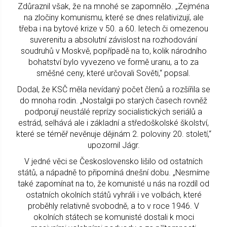
Zdůraznil však, že na mnohé se zapomnělo. „Zejména
na zločiny komunismu, které se dnes relativizují, ale
třeba i na bytové krize v 50. a 60. letech či omezenou
suverenitu a absolutní závislost na rozhodování
soudruhů v Moskvě, popřípadě na to, kolik národního
bohatství bylo vyvezeno ve formě uranu, a to za
směšné ceny, které určovali Sověti,“ popsal.
Dodal, že KSČ měla nevídaný počet členů a rozšířila se
do mnoha rodin. „Nostalgii po starých časech rovněž
podporují neustálé reprízy socialistických seriálů a
estrád, selhává ale i základní a středoškolské školství,
které se téměř nevěnuje dějinám 2. poloviny 20. století,“
upozornil Jágr.
V jedné věci se Československo lišilo od ostatních
států, a nápadně to připomíná dnešní dobu. „Nesmíme
také zapomínat na to, že komunisté u nás na rozdíl od
ostatních okolních států vyhráli i ve volbách, které
proběhly relativně svobodně, a to v roce 1946. V
okolních státech se komunisté dostali k moci