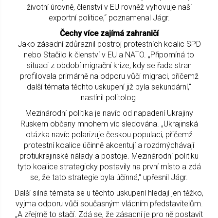
životní úrovně, členství v EU rovněž vyhovuje naší
exportní politice,“ poznamenal Jágr.
Čechy více zajímá zahraničí
Jako zásadní zdůraznil postroj protestních koalic SPD
nebo Stačilo k členství v EU a NATO. „Připomíná to
situaci z období migrační krize, kdy se řada stran
profilovala primárně na odporu vůči migraci, přičemž
další témata těchto uskupení již byla sekundární,“
nastínil politolog.
Mezinárodní politika je navíc od napadení Ukrajiny
Ruskem občany mnohem víc sledována. „Ukrajinská
otázka navíc polarizuje českou populaci, přičemž
protestní koalice účinně akcentují a rozdmýchávají
protiukrajinské nálady a postoje. Mezinárodní politiku
tyto koalice strategicky postavily na první místo a zdá
se, že tato strategie byla účinná,“ upřesnil Jágr.
Další silná témata se u těchto uskupení hledají jen těžko,
vyjma odporu vůči současným vládním představitelům.
„A zřejmě to stačí. Zdá se, že zásadní je pro ně postavit