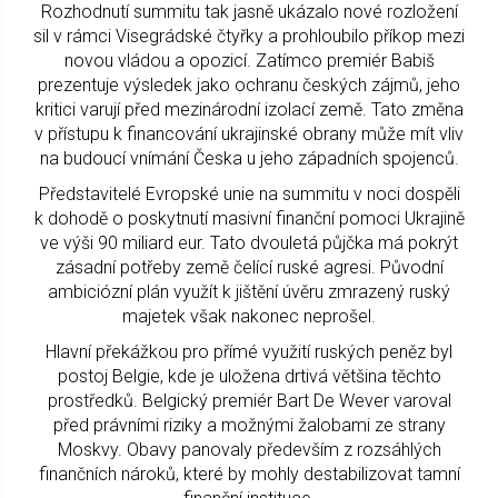
Rozhodnutí summitu tak jasně ukázalo nové rozložení
sil v rámci Visegrádské čtyřky a prohloubilo příkop mezi
novou vládou a opozicí. Zatímco premiér Babiš
prezentuje výsledek jako ochranu českých zájmů, jeho
kritici varují před mezinárodní izolací země. Tato změna
v přístupu k financování ukrajinské obrany může mít vliv
na budoucí vnímání Česka u jeho západních spojenců.
Představitelé Evropské unie na summitu v noci dospěli
k dohodě o poskytnutí masivní finanční pomoci Ukrajině
ve výši 90 miliard eur. Tato dvouletá půjčka má pokrýt
zásadní potřeby země čelící ruské agresi. Původní
ambiciózní plán využít k jištění úvěru zmrazený ruský
majetek však nakonec neprošel.
Hlavní překážkou pro přímé využití ruských peněz byl
postoj Belgie, kde je uložena drtivá většina těchto
prostředků. Belgický premiér Bart De Wever varoval
před právními riziky a možnými žalobami ze strany
Moskvy. Obavy panovaly především z rozsáhlých
finančních nároků, které by mohly destabilizovat tamní