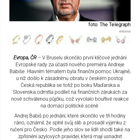
foto: The Telegraph
Evropa, ČR
– V Bruselu skončilo první klíčové jednání
Evropské rady za účasti nového premiéra Andreje
Babiše. Hlavním tématem byla finanční pomoc Ukrajině,
u níž došlo k zásadnímu obratu v českém postoji.
Česká republika se totiž po boku Maďarska a
Slovenska odmítla podílet na finančních zárukách za
nově schválenou půjčku, což vyvolalo bouřlivé reakce
na domácí politické scéně.
Andrej Babiš po jednání, které skončilo ve tři hodiny
ráno, oznámil, že splnil svůj slib a prosadil výjimku z
ručení pro Česko. Podle jeho slov se lídři shodli také na
zpřísnění azylových pravidel, která mají usnadnit