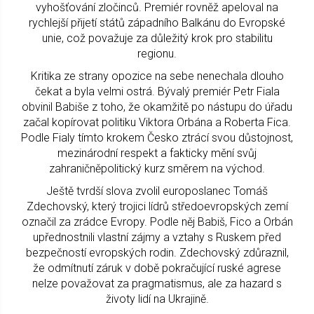
vyhošťování zločinců. Premiér rovněž apeloval na
rychlejší přijetí států západního Balkánu do Evropské
unie, což považuje za důležitý krok pro stabilitu
regionu.
Kritika ze strany opozice na sebe nenechala dlouho
čekat a byla velmi ostrá. Bývalý premiér Petr Fiala
obvinil Babiše z toho, že okamžitě po nástupu do úřadu
začal kopírovat politiku Viktora Orbána a Roberta Fica.
Podle Fialy tímto krokem Česko ztrácí svou důstojnost,
mezinárodní respekt a fakticky mění svůj
zahraničněpolitický kurz směrem na východ.
Ještě tvrdší slova zvolil europoslanec Tomáš
Zdechovský, který trojici lídrů středoevropských zemí
označil za zrádce Evropy. Podle něj Babiš, Fico a Orbán
upřednostnili vlastní zájmy a vztahy s Ruskem před
bezpečností evropských rodin. Zdechovský zdůraznil,
že odmítnutí záruk v době pokračující ruské agrese
nelze považovat za pragmatismus, ale za hazard s
životy lidí na Ukrajině.