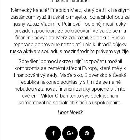
finanční instituce.
Německý kancléř Friedrich Merz, který patřil k hlasitým
zastáncům využití ruského majetku, označil dohodu za
jasný vzkaz Vladimiru Putinovi. Podle něj musí ruský
prezident pochopit, že pokračování ve válce se mu
finančně nevyplatí. Merz zdůraznil, že pokud Rusko
reparace dobrovolně nezaplatí, unie k úhradě půjčky
ruská aktiva v souladu s mezinárodním právem využije.
Schválení pomoci skrze unijní rozpočet umožnil
kompromis se zeměmi střední Evropy, které měly k
financování výhrady. Maďarsko, Slovensko a Česká
republika nakonec souhlasily s tím, že se na ně
nebudou vztahovat finanční záruky spojené s tímto
úvěrem. Viktor Orbán tento výsledek jednání
komentoval na sociálních sítích s uspokojením.
Libor Novák