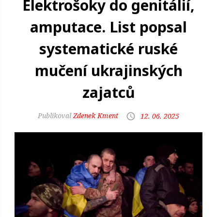
Elektrošoky do genitálií,
amputace. List popsal
systematické ruské
mučení ukrajinských
zajatců
Zdenek Kment
12. 06. 2025