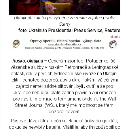
Ukrajinští zajatci po výměně za ruské zajatce poblíž
Sumy
foto: Ukrainian Presidential Press Service, Reuters
Rusko, Ukrajina
– Generálmajor Igor Potapenko, šéf
vězeňské služby v ruském Petrohradě a Leningradské
oblasti, řekl v prvních týdnech ruské invaze na Ukrajinu
elitní jednotce dozorců, aby s ukrajinskými válečnými
zajatci neměli žádné slitování, byli „krutí“ a že pro
Ukrajince nebudou platit žádná pravidla ani omezení
pro násilí. Informuje o tom americký deník The Wall
Street Journal (WSJ), který měl možnost se třemi
dozorci hovořit.
Rusové dávali Ukrajincům elektrické šoky do genitálií,
dokud se nevybily baterie. Mlátili je, aby jim způsobili co