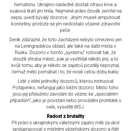
hematonu. Ukrajinci následně dostali otravu krve a
svalová tkáň jim hnila. Nejméně jeden člověk zemřel na
sepsi, uvedl bývalý dozorce. Jiným museli amputovat
končetiny, protože se jim nedostalo včasné zdravotní
péče.
Deník zdůraznil, že toto zacházení nebylo omezeno jen
na Leningradskou oblast, ale také na další místa v
Rusku. Dozorci v tomto „systému“ rotovali tak, že
sloužili zhruba měsíc, pak je vystřídal někdo jiný, a to
kvůli tomu, aby je někdo ze zajatců později nepoznal,
čemuž mělo pomáhat i to, že nosili celou dobu kuklu.
Lidé z elitní jednotky dozorců, kterou instruoval
Potapenko, nefungují jako běžní dozorci. Místo toho
jsou její příslušníci zavolání do věznic ke „speciálním
případům“, jako je povstání nebo provádění prohlídek v
cele, vysvětlil WSJ.
Radost z brutality
Při práci s ukrajinskými válečnými zajatci měli za úkol
spolupracovat s místními vězeňskými dozorci a řídit