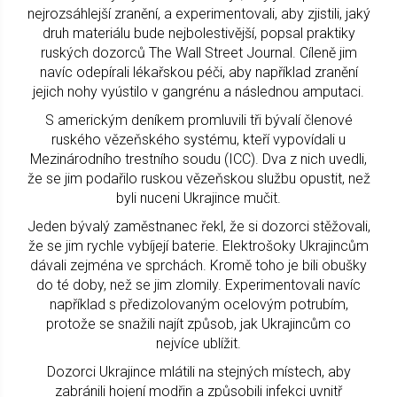
nejrozsáhlejší zranění, a experimentovali, aby zjistili, jaký
druh materiálu bude nejbolestivější, popsal praktiky
ruských dozorců The Wall Street Journal. Cíleně jim
navíc odepírali lékařskou péči, aby například zranění
jejich nohy vyústilo v gangrénu a následnou amputaci.
S americkým deníkem promluvili tři bývalí členové
ruského vězeňského systému, kteří vypovídali u
Mezinárodního trestního soudu (ICC). Dva z nich uvedli,
že se jim podařilo ruskou vězeňskou službu opustit, než
byli nuceni Ukrajince mučit.
Jeden bývalý zaměstnanec řekl, že si dozorci stěžovali,
že se jim rychle vybíjejí baterie. Elektrošoky Ukrajincům
dávali zejména ve sprchách. Kromě toho je bili obušky
do té doby, než se jim zlomily. Experimentovali navíc
například s předizolovaným ocelovým potrubím,
protože se snažili najít způsob, jak Ukrajincům co
nejvíce ublížit.
Dozorci Ukrajince mlátili na stejných místech, aby
zabránili hojení modřin a způsobili infekci uvnitř