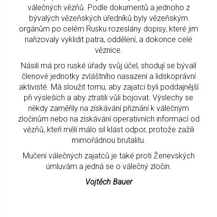
válečných vězňů. Podle dokumentů a jednoho z
bývalých vězeňských úředníků byly vězeňským
orgánům po celém Rusku rozeslány dopisy, které jim
nařizovaly vyklidit patra, oddělení, a dokonce celé
věznice.
Násilí má pro ruské úřady svůj účel, shodují se bývalí
členové jednotky zvláštního nasazení a lidskoprávní
aktivisté. Má sloužit tomu, aby zajatci byli poddajnější
při výsleších a aby ztratili vůli bojovat. Výslechy se
někdy zaměřily na získávání přiznání k válečným
zločinům nebo na získávání operativních informací od
vězňů, kteří měli málo sil klást odpor, protože zažili
mimořádnou brutalitu.
Mučení válečných zajatců je také proti Ženevských
úmluvám a jedná se o válečný zločin.
Vojtěch Bauer