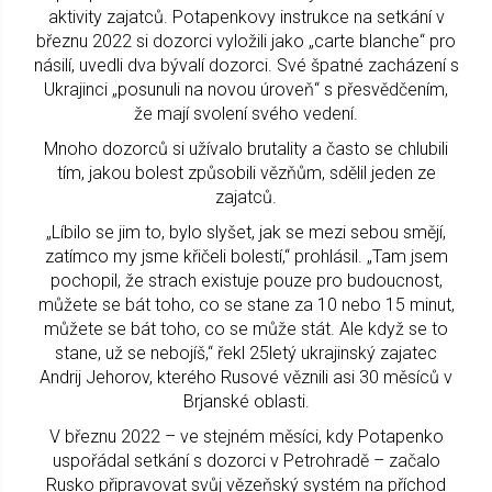
aktivity zajatců. Potapenkovy instrukce na setkání v
březnu 2022 si dozorci vyložili jako „carte blanche“ pro
násilí, uvedli dva bývalí dozorci. Své špatné zacházení s
Ukrajinci „posunuli na novou úroveň“ s přesvědčením,
že mají svolení svého vedení.
Mnoho dozorců si užívalo brutality a často se chlubili
tím, jakou bolest způsobili vězňům, sdělil jeden ze
zajatců.
„Líbilo se jim to, bylo slyšet, jak se mezi sebou smějí,
zatímco my jsme křičeli bolestí,“ prohlásil. „Tam jsem
pochopil, že strach existuje pouze pro budoucnost,
můžete se bát toho, co se stane za 10 nebo 15 minut,
můžete se bát toho, co se může stát. Ale když se to
stane, už se nebojíš,“ řekl 25letý ukrajinský zajatec
Andrij Jehorov, kterého Rusové věznili asi 30 měsíců v
Brjanské oblasti.
V březnu 2022 – ve stejném měsíci, kdy Potapenko
uspořádal setkání s dozorci v Petrohradě – začalo
Rusko připravovat svůj vězeňský systém na příchod