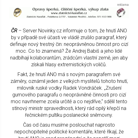
ČR
– Server Novinky.cz informuje o tom, že hnutí ANO
by v případě své účasti ve vládě zrušilo paragraf, který
definuje nový trestný čin: neoprávněnou činnost pro cizí
moc. Co to znamená? Že Andrej Babiš a jeho lidé
nadbíhají kolaborantům, zrádcům vlastní země, jen aby
získali hlasy extremistických voličů.
Fakt, že hnutí ANO má s novým paragrafem své
záměry, oznámil jeden z velkých myslitelů tohoto hnutí,
milovník ruské vodky Radek Vondráček. „Zrušení
gumového paragrafu o neoprávněné činnosti pro cizí
moc navrhneme zcela určitě a co nejdříve,“ sdělil tento
stínový ministr spravedlnosti, který rád opilý křepčí na
řečnickém pultíku poslanecké sněmovny.
Čas od času musíme poslouchat naprosto
nepochopitelné politické komentáře, které říkají, že