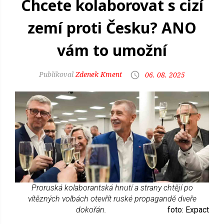
Chcete kolaborovat s cizí
zemí proti Česku? ANO
vám to umožní
Zdenek Kment
06. 08. 2025
Proruská kolaborantská hnutí a strany chtějí po
vítězných volbách otevřít ruské propagandě dveře
dokořán.
foto: Expact