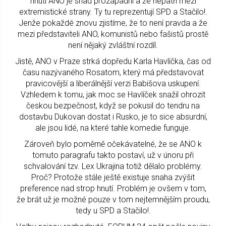
hnutí ANO je snad prozápadní a že nepatří mezi
extremistické strany. Ty tu reprezentují SPD a Stačilo!.
Jenže pokaždé znovu zjistíme, že to není pravda a že
mezi představiteli ANO, komunistů nebo fašistů prostě
není nějaký zvláštní rozdíl.
Jistě, ANO v Praze strká dopředu Karla Havlíčka, čas od
času nazývaného Rosatom, který má představovat
pravicovější a liberálnější verzi Babišova uskupení.
Vzhledem k tomu, jak moc se Havlíček snažil ohrozit
českou bezpečnost, když se pokusil do tendru na
dostavbu Dukovan dostat i Rusko, je to sice absurdní,
ale jsou lidé, na které tahle komedie funguje.
Zároveň bylo poměrně očekávatelné, že se ANO k
tomuto paragrafu takto postaví, už v únoru při
schvalování tzv. Lex Ukrajina totiž dělalo problémy.
Proč? Protože stále ještě existuje snaha zvýšit
preference nad strop hnutí. Problém je ovšem v tom,
že brát už je možné pouze v tom nejtemnějším proudu,
tedy u SPD a Stačilo!.