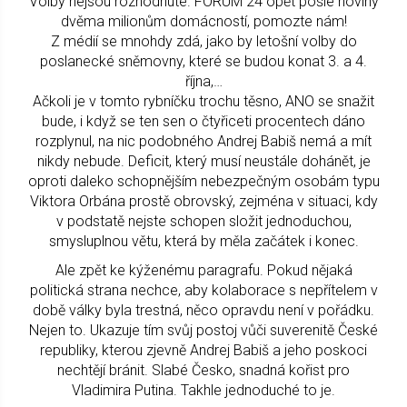
Volby nejsou rozhodnuté. FORUM 24 opět pošle noviny
dvěma milionům domácností, pomozte nám!
Z médií se mnohdy zdá, jako by letošní volby do
poslanecké sněmovny, které se budou konat 3. a 4.
října,…
Ačkoli je v tomto rybníčku trochu těsno, ANO se snažit
bude, i když se ten sen o čtyřiceti procentech dáno
rozplynul, na nic podobného Andrej Babiš nemá a mít
nikdy nebude. Deficit, který musí neustále dohánět, je
oproti daleko schopnějším nebezpečným osobám typu
Viktora Orbána prostě obrovský, zejména v situaci, kdy
v podstatě nejste schopen složit jednoduchou,
smysluplnou větu, která by měla začátek i konec.
Ale zpět ke kýženému paragrafu. Pokud nějaká
politická strana nechce, aby kolaborace s nepřítelem v
době války byla trestná, něco opravdu není v pořádku.
Nejen to. Ukazuje tím svůj postoj vůči suverenitě České
republiky, kterou zjevně Andrej Babiš a jeho poskoci
nechtějí bránit. Slabé Česko, snadná kořist pro
Vladimira Putina. Takhle jednoduché to je.