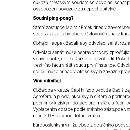
důkazů městským soudem se odvolací senát podl
osvobození považuje za nepochopitelné.
Soudní ping-pong?
Státní zástupce Mojmír Frček dnes v závěrečném
soud zavázat, aby oba obžalované uznal v kauz
Obhájci naopak žádali, aby odvolací senát rozh
Odvolací senát může nepravomocný zprošťujíc
vinnými poté, co je nižší soud osvobodil. Poku
trestního řádu vrátit soudu první instance. Od
soudu může případ vrátit se svým závazně prá
Vinu odmítají
Obžaloba v kauze Čapí hnízdo tvrdí, že Babiš za
Agrofertu a prodej akcií svým dětem a partnerce
podmínky k získání dotace pro malé a střední 
Vyplacením dotace podle státního zástupce vzni
roce 2018 spornou dotaci vrátila.
Europoslankyni viní žalobce z dotačního podvo