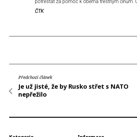
potrestat za pomoc k oběma trestným činům. O
ČTK
Předchozí článek
Je už jisté, že by Rusko střet s NATO
nepřežilo