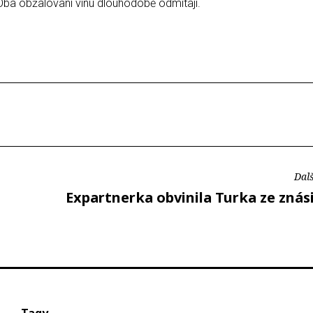
ba obžalovaní vinu dlouhodobě odmítají.
Dalš
Expartnerka obvinila Turka ze znás