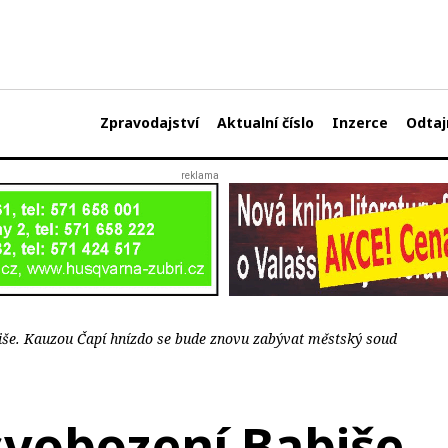
Zpravodajství
Aktualní číslo
Inzerce
Odtaj
iše. Kauzou Čapí hnízdo se bude znovu zabývat městský soud
svobození Babiše.