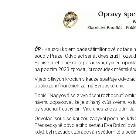
ČR
- Kauzou kolem padesátimilionové dotace n
soud v Praze. Odvolací senát dnes zrušil rozsud
Babiše a jeho někdejší poradkyni, nyní europo
na podzim 2023 zprošťující rozsudek městského
V jednotlivých krocích v kauze spatřuje odvola
poškození finančních zájmů Evropské unie.
Babiš i Nagyová se z vyhlášení rozhodnutí omluv
návrhu zopakoval, že je stíhaný kvůli svému vstu
by spáchal trestný čin. Vinu dnes znovu odmítla
Odvolací soud se kauzou zabýval podruhé, když
Předsedkyně odvolacího senátu Eva Brázdilová 
když byl rozsudek zpracován svědomitě a pečli