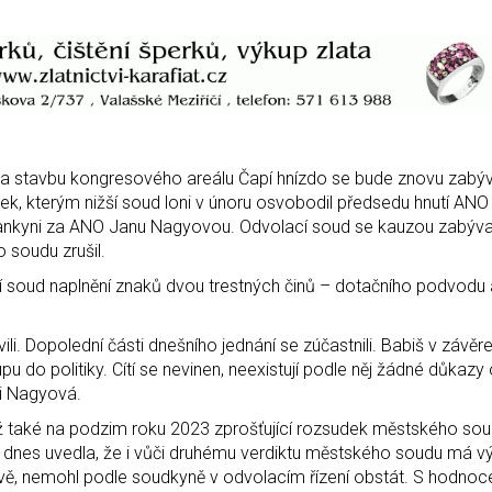
a stavbu kongresového areálu Čapí hnízdo se bude znovu zabý
ek, kterým nižší soud loni v únoru osvobodil předsedu hnutí ANO
slankyni za ANO Janu Nagyovou. Odvolací soud se kauzou zabýval
 soudu zrušil.
cí soud naplnění znaků dvou trestných činů – dotačního podvodu 
ili. Dopolední části dnešního jednání se zúčastnili. Babiš v závě
pu do politiky. Cítí se nevinen, neexistují podle něj žádné důkazy
 i Nagyová.
 také na podzim roku 2023 zprošťující rozsudek městského soud
dnes uvedla, že i vůči druhému verdiktu městského soudu má vý
vě, nemohl podle soudkyně v odvolacím řízení obstát. S hodno