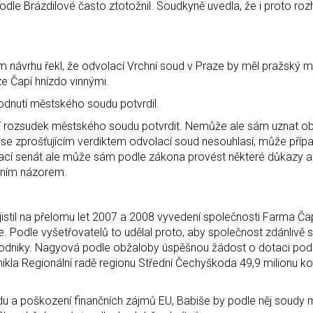
e Brázdilové často ztotožnil. Soudkyně uvedla, že i proto roz
 návrhu řekl, že odvolací Vrchní soud v Praze by měl pražský 
e Čapí hnízdo vinnými.
odnutí městského soudu potvrdil.
í rozsudek městského soudu potvrdit. Nemůže ale sám uznat o
d se zprošťujícím verdiktem odvolací soud nesouhlasí, může příp
volací senát ale může sám podle zákona provést některé důkazy a
vním názorem.
jistil na přelomu let 2007 a 2008 vyvedení společnosti Farma Ča
. Podle vyšetřovatelů to udělal proto, aby společnost zdánlivě 
podniky. Nagyová podle obžaloby úspěšnou žádost o dotaci pod
kla Regionální radě regionu Střední Čechyškoda 49,9 milionu ko
du a poškození finančních zájmů EU, Babiše by podle něj soudy 