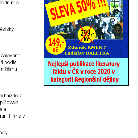
hodnutí o
městský
bžalované
ad podle
 nižšímu
pí hnízdo z
splňovala
ala.
run. Firma v
měly