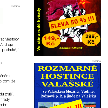
vat Městský
 Andreje
 podruhé, i
a
rečném
 o tom, že
u zrušil.
hrady. I
cením