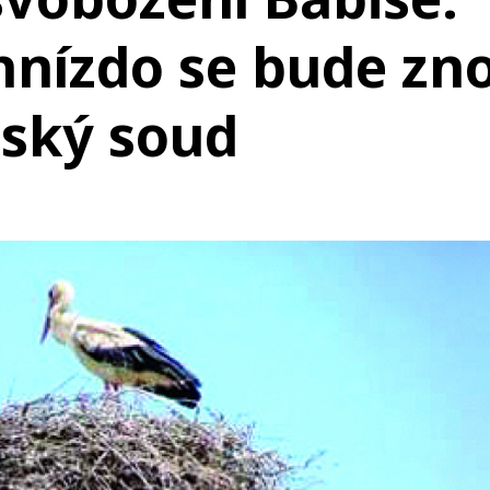
hnízdo se bude zn
ský soud