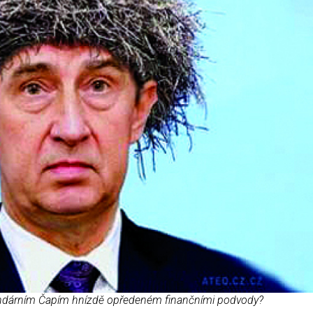
egendárním Čapím hnízdě opředeném finančními podvody?