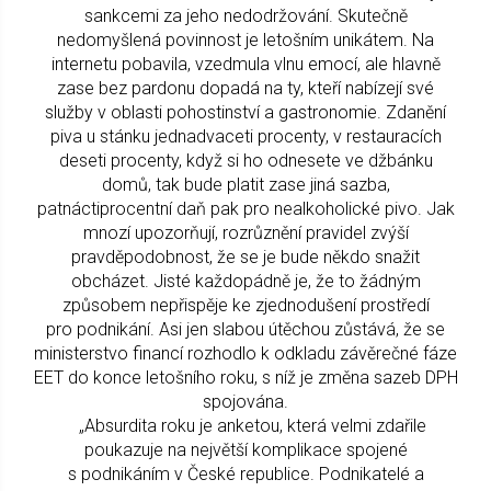
sankcemi za jeho nedodržování. Skutečně
nedomyšlená povinnost je letošním unikátem. Na
internetu pobavila, vzedmula vlnu emocí, ale hlavně
zase bez pardonu dopadá na ty, kteří nabízejí své
služby v oblasti pohostinství a gastronomie. Zdanění
piva u stánku jednadvaceti procenty, v restauracích
deseti procenty, když si ho odnesete ve džbánku
domů, tak bude platit zase jiná sazba,
patnáctiprocentní daň pak pro nealkoholické pivo. Jak
mnozí upozorňují, rozrůznění pravidel zvýší
pravděpodobnost, že se je bude někdo snažit
obcházet. Jisté každopádně je, že to žádným
způsobem nepřispěje ke zjednodušení prostředí
pro podnikání. Asi jen slabou útěchou zůstává, že se
ministerstvo financí rozhodlo k odkladu závěrečné fáze
EET do konce letošního roku, s níž je změna sazeb DPH
spojována.
„Absurdita roku je anketou, která velmi zdařile
poukazuje na největší komplikace spojené
s podnikáním v České republice. Podnikatelé a