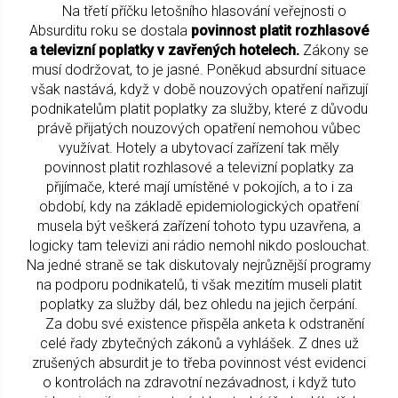
Na třetí příčku letošního hlasování veřejnosti o
Absurditu roku se dostala
povinnost platit rozhlasové
a televizní poplatky v zavřených hotelech.
Zákony se
musí dodržovat, to je jasné. Poněkud absurdní situace
však nastává, když v době nouzových opatření nařizují
podnikatelům platit poplatky za služby, které z důvodu
právě přijatých nouzových opatření nemohou vůbec
využívat. Hotely a ubytovací zařízení tak měly
povinnost platit rozhlasové a televizní poplatky za
přijímače, které mají umístěné v pokojích, a to i za
období, kdy na základě epidemiologických opatření
musela být veškerá zařízení tohoto typu uzavřena, a
logicky tam televizi ani rádio nemohl nikdo poslouchat.
Na jedné straně se tak diskutovaly nejrůznější programy
na podporu podnikatelů, ti však mezitím museli platit
poplatky za služby dál, bez ohledu na jejich čerpání.
Za dobu své existence přispěla anketa k odstranění
celé řady zbytečných zákonů a vyhlášek. Z dnes už
zrušených absurdit je to třeba povinnost vést evidenci
o kontrolách na zdravotní nezávadnost, i když tuto