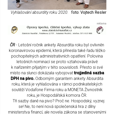
Vyhlašování absurdity roku 2020.
foto: Vojtech Resler
ČR
- Letošní ročník ankety Absurdita roku byl ovlivněn
koronavirovou epidemií, která přinesla také řadu těžko
pochopitelných administrativních opatření. Polovina
letošních nominací se proto vztahovala právě
k nařízením přijatým v této souvislosti. Přesto si své
místo na slunci dokázala vybojovat
trojjediná sazba
DPH na pivo.
Odborným garantem ankety Absurdita
roku, která je vyhlašována v rámci podnikatelských
soutěží Vodafone Firma roku a MONETA Živnostník
roku, je Hospodářská komora ČR.
Tři sazby daně na pivo? Proč ne. Hospodský, vyznej
se! Ne, to není nová společenská hra z dílny
ministerstva financí, ale novela zákona se stanovenými