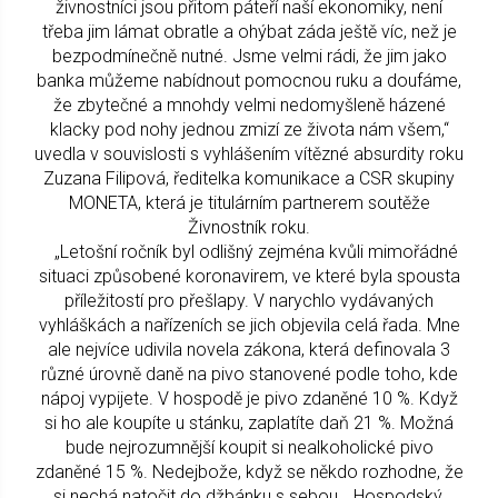
živnostníci jsou přitom páteří naší ekonomiky, není
třeba jim lámat obratle a ohýbat záda ještě víc, než je
bezpodmínečně nutné. Jsme velmi rádi, že jim jako
banka můžeme nabídnout pomocnou ruku a doufáme,
že zbytečné a mnohdy velmi nedomyšleně házené
klacky pod nohy jednou zmizí ze života nám všem,“
uvedla v souvislosti s vyhlášením vítězné absurdity roku
Zuzana Filipová, ředitelka komunikace a CSR skupiny
MONETA, která je titulárním partnerem soutěže
Živnostník roku.
„Letošní ročník byl odlišný zejména kvůli mimořádné
situaci způsobené koronavirem, ve které byla spousta
příležitostí pro přešlapy. V narychlo vydávaných
vyhláškách a nařízeních se jich objevila celá řada. Mne
ale nejvíce udivila novela zákona, která definovala 3
různé úrovně daně na pivo stanovené podle toho, kde
nápoj vypijete. V hospodě je pivo zdaněné 10 %. Když
si ho ale koupíte u stánku, zaplatíte daň 21 %. Možná
bude nejrozumnější koupit si nealkoholické pivo
zdaněné 15 %. Nedejbože, když se někdo rozhodne, že
si nechá natočit do džbánku s sebou… Hospodský,