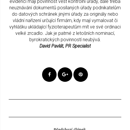
evidenci mají povinnost vést kontrolní úřady, dále třeba
neuznávání dokumentů posílaných úřady podnikatelům
do datových schránek jinými úřady za originály nebo
vládní nařízení určující firmám, kdy mají vymalovat či
vyhlášku ukládající fyzioterapeutům mít ve své ordinaci
velké zrcadlo. Jak je patrné z letošních nominací,
byrokratických povinností neubývá.
David Pavlát, PR Specialist
Předchozí článek