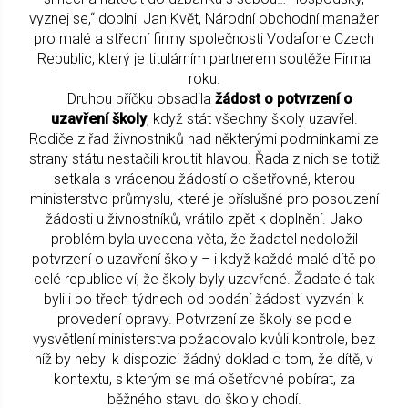
vyznej se,“ doplnil Jan Květ, Národní obchodní manažer
pro malé a střední firmy společnosti Vodafone Czech
Republic, který je titulárním partnerem soutěže Firma
roku.
Druhou příčku obsadila
žádost o potvrzení o
uzavření školy
, když stát všechny školy uzavřel.
Rodiče z řad živnostníků nad některými podmínkami ze
strany státu nestačili kroutit hlavou. Řada z nich se totiž
setkala s vrácenou žádostí o ošetřovné, kterou
ministerstvo průmyslu, které je příslušné pro posouzení
žádosti u živnostníků, vrátilo zpět k doplnění. Jako
problém byla uvedena věta, že žadatel nedoložil
potvrzení o uzavření školy – i když každé malé dítě po
celé republice ví, že školy byly uzavřené. Žadatelé tak
byli i po třech týdnech od podání žádosti vyzváni k
provedení opravy. Potvrzení ze školy se podle
vysvětlení ministerstva požadovalo kvůli kontrole, bez
níž by nebyl k dispozici žádný doklad o tom, že dítě, v
kontextu, s kterým se má ošetřovné pobírat, za
běžného stavu do školy chodí.