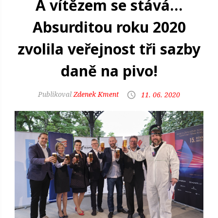
A vítězem se stává…
Absurditou roku 2020
zvolila veřejnost tři sazby
daně na pivo!
Zdenek Kment
11. 06. 2020