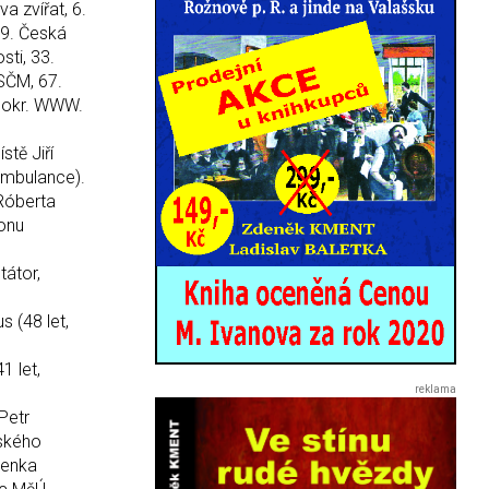
a zvířat, 6.
19. Česká
sti, 33.
SČM, 67.
emokr. WWW.
stě Jiří
 ambulance).
 Róberta
monu
tátor,
 (48 let,
1 let,
Petr
nského
Lenka