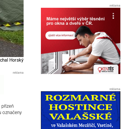
ichal Horský
o přízeň
sou označeny