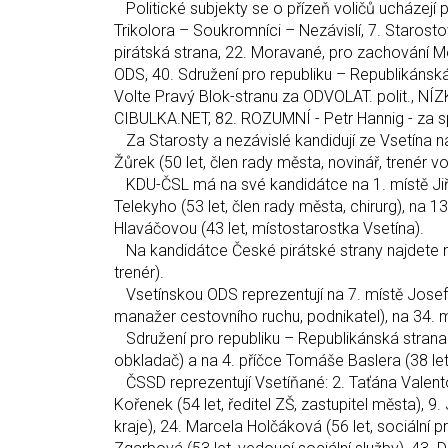
Politické subjekty se o přízeň voličů ucházejí p
Trikolora – Soukromníci – Nezávislí, 7. Staros
pirátská strana, 22. Moravané, pro zachování Mo
ODS, 40. Sdružení pro republiku – Republikánsk
Volte Pravý Blok-stranu za ODVOLAT. polit., N
CIBULKA.NET, 82. ROZUMNÍ - Petr Hannig - za spr
Za Starosty a nezávislé kandidují ze Vsetína na
Žůrek (50 let, člen rady města, novinář, trenér v
KDU-ČSL má na své kandidátce na 1. místě Jiříh
Telekyho (53 let, člen rady města, chirurg), na 1
Hlaváčovou (43 let, místostarostka Vsetína).
Na kandidátce České pirátské strany najdete n
trenér).
Vsetínskou ODS reprezentují na 7. místě Josef 
manažer cestovního ruchu, podnikatel), na 34. m
Sdružení pro republiku – Republikánská strana 
obkladač) a na 4. příčce Tomáše Baslera (38 let
ČSSD reprezentují Vsetíňané: 2. Taťána Valentov
Kořenek (54 let, ředitel ZŠ, zastupitel města), 9
kraje), 24. Marcela Holčáková (56 let, sociální p