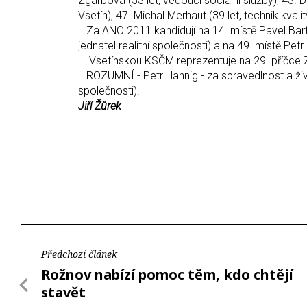
Zgarbová (53 let, vedoucí sociální služby), 43.
Vsetín), 47. Michal Merhaut (39 let, technik kvali
Za ANO 2011 kandidují na 14. místě Pavel Bartoň
jednatel realitní společnosti) a na 49. místě Pet
Vsetínskou KSČM reprezentuje na 29. příčce Zd
ROZUMNÍ - Petr Hannig - za spravedlnost a život
společnosti).
Jiří Žůrek
Předchozí článek
Rožnov nabízí pomoc těm, kdo chtějí
stavět