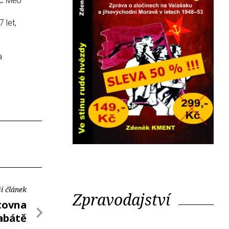
tic MěÚ
 let,
a
í článek
Zpravodajství
tovna
abátě