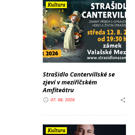
Kultura
Strašidlo Cantervillské se
zjeví v meziříčském
Amfiteátru
07. 08. 2026
Kultura