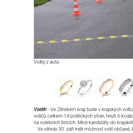
Volby z auta.
Vsetín
- Ve Zlínském kraji bude v krajských volbá
voličů celkem 14 politických stran, hnutí či koali
na volebních lístcích. Mezi kandidáty do krajské
Ve středu 30. září měli možnost volit občané, kt