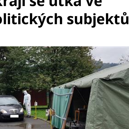
raji se utká ve
litických subjekt