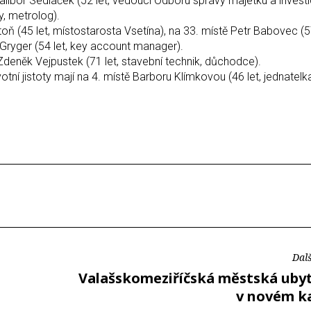
 Dalibor Sedláček (52 let, vedoucí Odboru správy majetku a inves
ty, metrolog).
 (45 let, místostarosta Vsetína), na 33. místě Petr Babovec (57
r Gryger (54 let, key account manager).
eněk Vejpustek (71 let, stavební technik, důchodce).
ní jistoty mají na 4. místě Barboru Klímkovou (46 let, jednatelk
Dalš
Valašskomeziříčská městská uby
v novém k