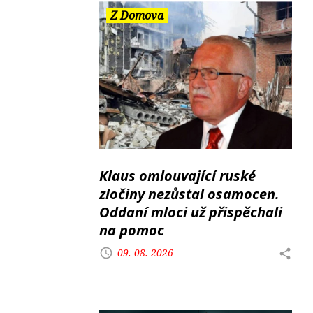
Z Domova
Klaus omlouvající ruské
zločiny nezůstal osamocen.
Oddaní mloci už přispěchali
na pomoc
09. 08. 2026