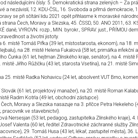
od následujícími čísly: 5. Demokratická strana zelených – Za práv
tové a nezávislí, 12. KDU-ČSL, 16. Svoboda a přímá demokracie, 
ravy se při sčítání lidu 2021 opět přihlasme k moravské národno
á strana Čech, Moravy a Slezska, 45. ČSSD, 50. ANO 2011, 63. K
ÍZKÉ daně, VYROVN. rozp., MIN. byrokr., SPRAV. just., PŘÍMOU d
avedlnost a životní jistoty.
 6. místě Tomáš Pifka (39 let, místostarosta, ekonom), na 18. mí
olejbalu), na 28. místě Helena Fukalová (58 let, primářka infekční
o Čunka (61 let, hejtman Zlínského kraje, senátor), na 4. místě
3. místě Jiřího Růžičku (43 let, starosta Vsetína), na 21. místě Si
a 25. místě Radka Nohavicu (24 let, absolvent VUT Brno, komen
Slovák (61 let, projektový manažer), na 20. místě Roman Kalabus
ístě Radim Kotrla (49 let, obchodní zástupce).
Čech, Moravy a Slezska nasazuje na 3. příčce Petra Hekeleho (4
, pracovník ve stavebnictví).
á Nersesjan (53 let, pedagog, zastupitelka Zlínského kraje), 4. 
. Josef Valenta (60 let, ředitel Zdravotnické záchranné služby Zlí
racovnice), 29. Tomáš Husa (43 let, lékař, zastupitel města), 36. 