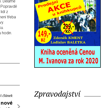
ií. Děláme
. Popravdě
idí z
není třeba
vy.
ku.
 hodin.
Zpravodajství
í článek
l nové