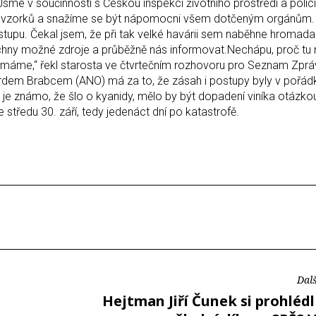
 „Jsme v součinnosti s Českou inspekcí životního prostředí a polic
ch vzorků a snažíme se být nápomocni všem dotčeným orgánům
stupu. Čekal jsem, že při tak velké havárii sem naběhne hromada l
chny možné zdroje a průběžně nás informovat.Nechápu, proč tu 
ce máme,“ řekl starosta ve čtvrtečním rozhovoru pro Seznam Zprá
ardem Brabcem (ANO) má za to, že zásah i postupy byly v pořád
je známo, že šlo o kyanidy, mělo by být dopadení viníka otázkou
 středu 30. září, tedy jedenáct dní po katastrofě.
Dalš
Hejtman Jiří Čunek si prohléd