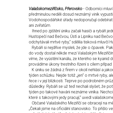
Valašskomeziříčsko, Přerovsko
- Odborníci mluví
předminulou neděli dosud neznámý viník vypustil 
Vodohospodářské úřady nedoporučují odebírat v
ani zvířatům.
Ihned po zjištění úniku začali hasiči a rybáři j
Hustopečí nad Bečvou, Ústí a Lipníku nad Bečvou,
odchytávali mrtvé ryby,“ sdělila tisková mluvč
Rybáři si nejdříve mysleli, že jde o čpavek. Pak 
do vody dostal někde mezi Valašským Meziříčím 
víme, že vyústění kanálu, ze kterého se kyanid 
provádíme úkony trestního řízení s cílem případ c
K úniku se žádná z firem v okolí nehlásí a jakou
týden schůzku. Nejde totiž „jen“ o mrtvé ryby, a
řece i v její blízkosti. Teprve po podrobném 
důsledky. Rybáři se už teď nechali slyšet, že pot
týden po takové havárii neznáme viníka. Nechci sp
které s takovými jedy pracují,“ uvedl valašskom
Občané Valašského Meziříčí se obracejí na měs
„Čekali jsme na oficiální stanovisko. To přišlo v