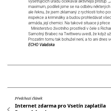
vyšetřujících úřadů očekával aktivnější přístup.
maximum, podíleli jsme se na odběru některý
ale řeknu, že jsem zklamaný z rychlosti toho po
inspekce a kriminálky a budou prohledávat vše
armáda, její chemici. Na takové situace ji pře
Ministerstvo životního prostředí v čele s Rich
Samotný Brabec na Twittweru uvedl, že když už 
Prozatím tomu tak bohužel není, a to ani dnes ve
ECHO Valašska
Předchozí článek
Internet zdarma pro Vsetín zaplatila