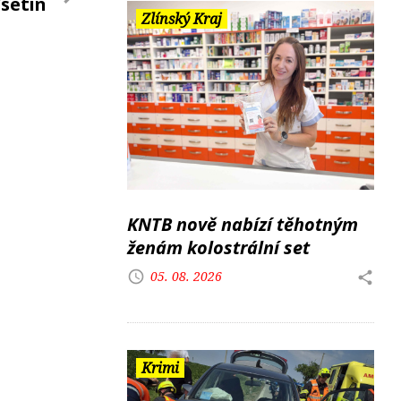
Vsetín
Zlínský Kraj
KNTB nově nabízí těhotným
ženám kolostrální set
05. 08. 2026
Krimi