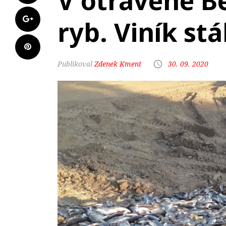
V otrávené B
ryb. Viník st
Zdenek Kment
30. 09. 2020