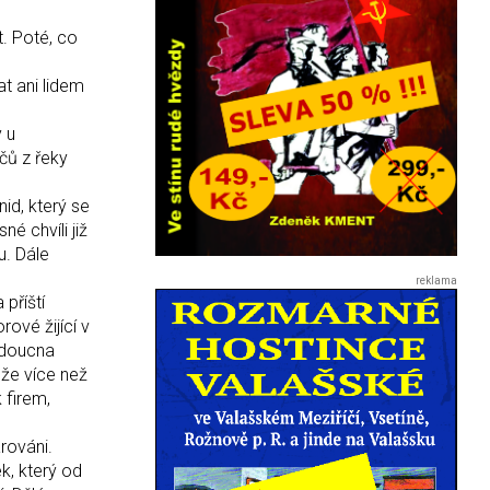
t. Poté, co
t ani lidem
y u
čů z řeky
nid, který se
é chvíli již
u. Dále
příští
ové žijící v
udoucna
 že více než
 firem,
rováni.
ek, který od