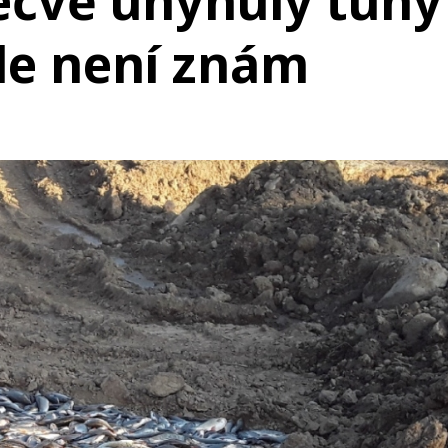
ečvě uhynuly tuny
ále není znám