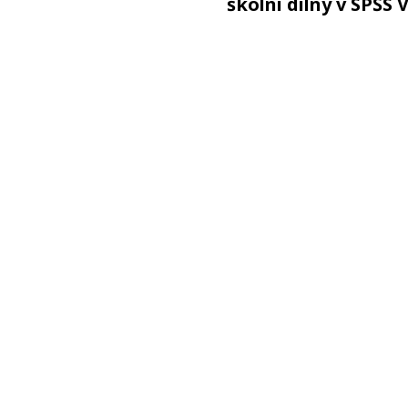
školní dílny v SPŠS 