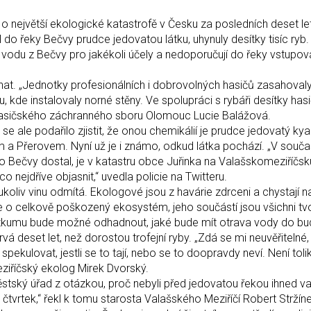
 o největší ekologické katastrofě v Česku za posledních deset le
do řeky Bečvy prudce jedovatou látku, uhynuly desítky tisíc ryb.
odu z Bečvy pro jakékoli účely a nedoporučují do řeky vstupova
ednat. „Jednotky profesionálních i dobrovolných hasičů zasahoval
 kde instalovaly norné stěny. Ve spolupráci s rybáři desítky hasi
í Hasičského záchranného sboru Olomouc Lucie Balážová.
se ale podařilo zjistit, že onou chemikálií je prudce jedovatý kya
a Přerovem. Nyní už je i známo, odkud látka pochází. „V současn
do Bečvy dostal, je v katastru obce Juřinka na Valašskomeziříčsk
o nejdříve objasnit,“ uvedla policie na Twitteru.
koliv vinu odmítá. Ekologové jsou z havárie zdrceni a chystají na 
le o celkově poškozený ekosystém, jeho součástí jsou všichni tvor
průzkumu bude možné odhadnout, jaké bude mít otrava vody do b
rvá deset let, než dorostou trofejní ryby. „Zdá se mi neuvěřitelné,
ekulovat, jestli se to tají, nebo se to doopravdy neví. Není tolik
eziříčský ekolog Mirek Dvorský.
tský úřad z otázkou, proč nebyli před jedovatou řekou ihned va
e čtvrtek,“ řekl k tomu starosta Valašského Meziříčí Robert Stržín