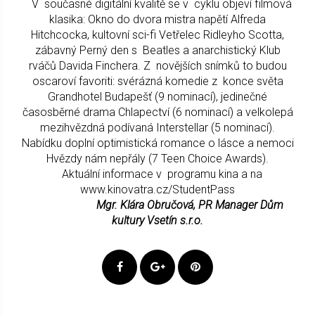
V současné digitální kvalitě se v cyklu objeví filmová
klasika: Okno do dvora mistra napětí Alfreda
Hitchcocka, kultovní sci-fi Vetřelec Ridleyho Scotta,
zábavný Perný den s Beatles a anarchistický Klub
rváčů Davida Finchera. Z novějších snímků to budou
oscaroví favoriti: svérázná komedie z konce světa
Grandhotel Budapešť (9 nominací), jedinečné
časosběrné drama Chlapectví (6 nominací) a velkolepá
mezihvězdná podívaná Interstellar (5 nominací).
Nabídku doplní optimistická romance o lásce a nemoci
Hvězdy nám nepřály (7 Teen Choice Awards).
Aktuální informace v programu kina a na
www.kinovatra.cz/StudentPass
Mgr. Klára Obručová, PR Manager Dům
kultury Vsetín s.r.o.