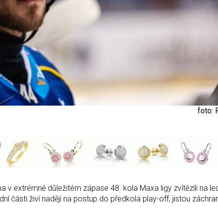
foto: 
lína v extrémně důležitém zápase 48. kola Maxa ligy zvítězili na le
 části živí naději na postup do předkola play-off, jistou záchran