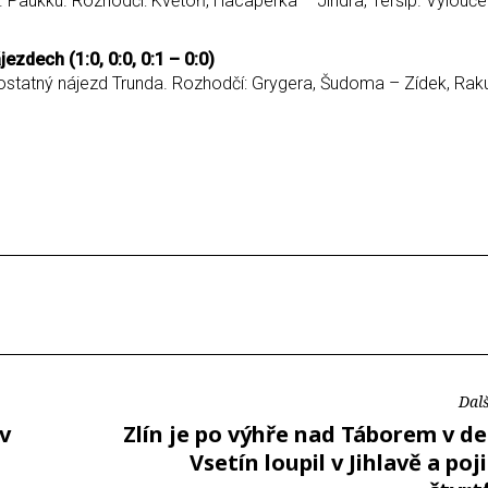
 Paukku. Rozhodčí: Květoň, Hacaperka – Jindra, Teršíp. Vyloučení
ezdech (1:0, 0:0, 0:1 – 0:0)
mostatný nájezd Trunda. Rozhodčí: Grygera, Šudoma – Zídek, Rak
Dalš
 v
Zlín je po výhře nad Táborem v de
Vsetín loupil v Jihlavě a pojis