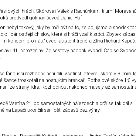
přesilových hrách. Skórovali Válek s Rachůnkem, triumf Moravanů
roků předvedl gólman ševců Daniel Huf.
ýkon nebyl takový, jaký by měl být na to, že bojujeme o spodek ta
lo i pár ostřejších slov, které si hráči vzali k srdci. Zbytek zápa
ním koncem pro nás,“ uvedl asistent trenéra Zlína Richard Kapuš.
oslavil 41. narozeniny. Ze sestavy naopak vypadli Čáp se Svobo
.
se fanoušci rozhodně nenudili. Vsetínští otevřeli skóre v 8. minutě,
etné šance troskotali na hostujícím brankáři. Fotbalové skóre 1:0 v
srovnání ze strany lídra. Rozhodnout nakonec musely až samostatné
na ledě Vsetína 2:1 po samostatných nájezdech a drží se tak dál s
na Lapači ukončili sérii pěti zápasů bez výhry.