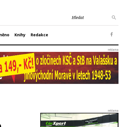
něno
Knihy
Redakce
n