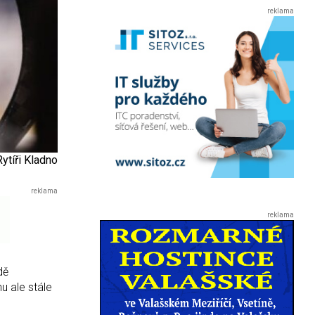
Rytíři Kladno
dě
u ale stále