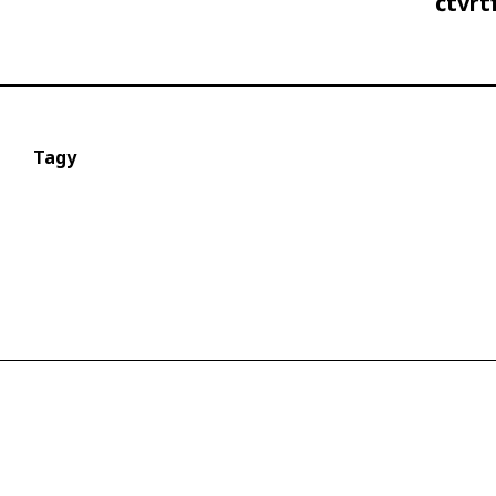
čtvrt
Tagy