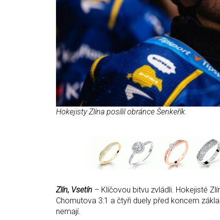
Hokejisty Zlína posílil obránce Šenkeřík.
Zlín, Vsetín
– Klíčovou bitvu zvládli. Hokejisté Z
Chomutova 3:1 a čtyři duely před koncem základní
nemají.