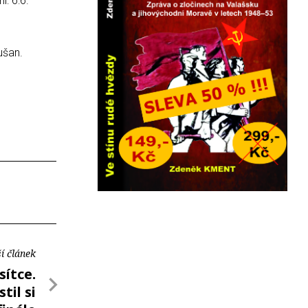
: 6:6.
ušan.
í článek
sítce.
til si