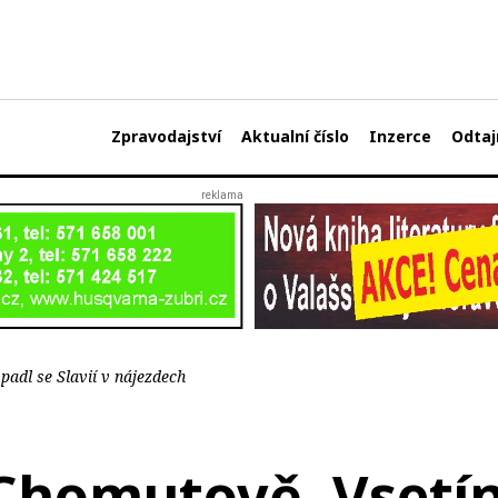
Zpravodajství
Aktualní číslo
Inzerce
Odtaj
padl se Slavií v nájezdech
 Chomutově, Vsetí