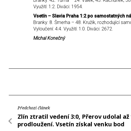
Branky: 42. Tůma – 24. Válek, 43. Rachůnek, 58.
Využití: 1:2. Diváci: 1954.
Vsetín – Slavia Praha 1:2 po samostatných náj
Branky: 8. Šmerha – 48. Kružík, rozhodující sa
Vyloučení: 4:4. Využití: 1:0. Diváci: 2672.
Michal Konečný
Předchozí článek
Zlín ztratil vedení 3:0, Přerov udolal až
prodloužení. Vsetín získal venku bod