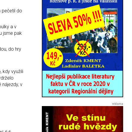
 pečetil do
bulky a v
su jsme pak
dou, do hry
 kdy využili
ydrželo
 nájezdy, v