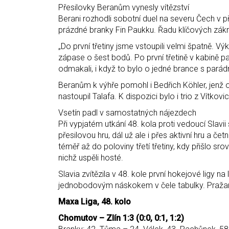
Přesilovky Beranům vynesly vítězství
Berani rozhodli sobotní duel na severu Čech v 
prázdné branky Fin Paukku. Řadu klíčových zák
„Do první třetiny jsme vstoupili velmi špatně. V
zápase o šest bodů. Po první třetině v kabině pad
odmakali, i když to bylo o jedné brance s parád
Beranům k výhře pomohl i Bedřich Köhler, jenž 
nastoupil Talafa. K dispozici bylo i trio z Vítkovic
Vsetín padl v samostatných nájezdech
Při vypjatém utkání 48. kola proti vedoucí Slavii 
přesilovou hru, dál už ale i přes aktivní hru a č
téměř až do poloviny třetí třetiny, kdy přišlo 
nichž uspěli hosté.
Slavia zvítězila v 48. kole první hokejové ligy 
jednobodovým náskokem v čele tabulky. Pražané 
Maxa Liga, 48. kolo
Chomutov – Zlín 1:3 (0:0, 0:1, 1:2)