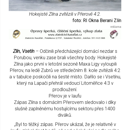
Hokejisté Zlína zvítězili v Přerově 4:2.
foto: RI Okna Berani Zlín
Zlín, Vsetín
– Odčinili předcházející domácí nezdar s
Porubou, venku zase brali všechny body. Hokejisté
Zlína jako první v letošní sezoně Maxa Ligy vyloupili
Přerov, na ledě Zubrů ve středečním 8. kole zvítězili 4:2
a v tabulce poskočili na šesté místo. Dařilo se i Vsetínu,
který na Lapači přehrál vedoucí Litoměřice 4:3 v
prodloužení.
Přerov je v laufu
Zápas Zlína s domácím Přerovem sledovalo i díky
slušně zaplněnému hostujícímu sektoru přes 1400
diváků.
„Byl to těžký zápas. Přerov ukázal, že je relativně v