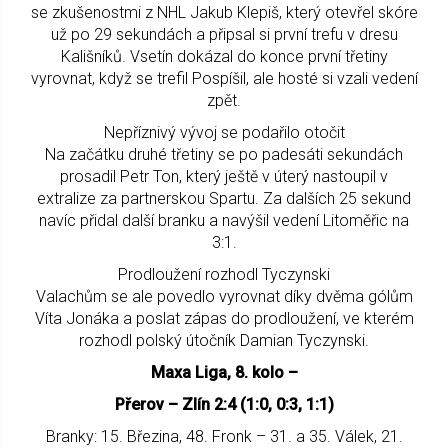
se zkušenostmi z NHL Jakub Klepiš, který otevřel skóre
už po 29 sekundách a připsal si první trefu v dresu
Kališníků. Vsetín dokázal do konce první třetiny
vyrovnat, když se trefil Pospíšil, ale hosté si vzali vedení
zpět.
Nepříznivý vývoj se podařilo otočit
Na začátku druhé třetiny se po padesáti sekundách
prosadil Petr Ton, který ještě v úterý nastoupil v
extralize za partnerskou Spartu. Za dalších 25 sekund
navíc přidal další branku a navýšil vedení Litoměřic na
3:1.
Prodloužení rozhodl Tyczynski
Valachům se ale povedlo vyrovnat díky dvěma gólům
Víta Jonáka a poslat zápas do prodloužení, ve kterém
rozhodl polský útočník Damian Tyczynski.
Maxa Liga, 8. kolo –
Přerov – Zlín 2:4 (1:0, 0:3, 1:1)
Branky: 15. Březina, 48. Fronk – 31. a 35. Válek, 21.