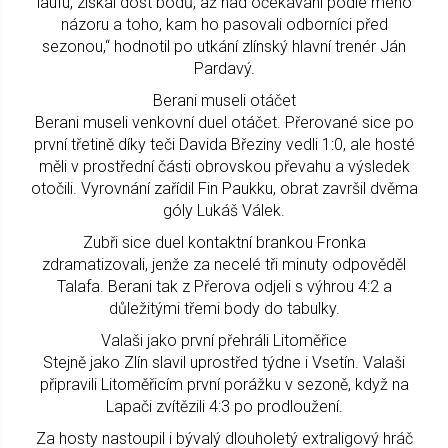
laufu, získal dost bodů, až nad očekávání podle mého
názoru a toho, kam ho pasovali odborníci před
sezonou,“ hodnotil po utkání zlínský hlavní trenér Ján
Pardavý.
Berani museli otáčet
Berani museli venkovní duel otáčet. Přerované sice po
první třetině díky teči Davida Březiny vedli 1:0, ale hosté
měli v prostřední části obrovskou převahu a výsledek
otočili. Vyrovnání zařídil Fin Paukku, obrat završil dvěma
góly Lukáš Válek.
Zubři sice duel kontaktní brankou Fronka
zdramatizovali, jenže za necelé tři minuty odpověděl
Talafa. Berani tak z Přerova odjeli s výhrou 4:2 a
důležitými třemi body do tabulky.
Valaši jako první přehráli Litoměřice
Stejně jako Zlín slavil uprostřed týdne i Vsetín. Valaši
připravili Litoměřicím první porážku v sezoně, když na
Lapači zvítězili 4:3 po prodloužení.
Za hosty nastoupil i bývalý dlouholetý extraligový hráč