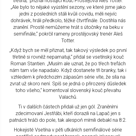
třetina,“ přiznal hostující kouč Prostějova Aleš Totter.
„Ale bylo to nějaké vyústění sezony, ve které jsme jako
jedni z posledních stáli kvůli covidu, měli nejvíc
dohrávek, hráli předkolo, těžké čtvrtfinále. Dostihla nás
zranění. Prostě nemůžeme hrát s útočníky na beku v
semifinále,“ pokrčil rameny prostějovský trenér Aleš
Totter.
„Když bych se měl přiznat, tak takový výsledek po první
třetině si rovněž nepamatuji,“ přidal se vsetínský kouč
Roman Stantien. „Musím ale uznat, že po třech trefách
nám tam vše napadalo. Když dostanete tři branky, tak i
vzhledem k předchozím zápasům série víte, že síla na
zvrat už skoro není. Spíš se jedná o přirozený důsledek
toho všeho,“ komentoval slovenský kouč převahu
Valachů.
Ti v dalších částech přidali už jen gól. Zraněními
zdecimovaní Jestřábi, kteří dorazili na Lapač jen s
patnácti hráči do pole, tak alespoň mírnili debakl na 8:2.
Hokejisté Vsetína v pěti utkáních semifinálové série