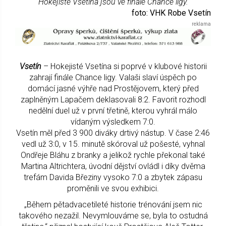
Hokejisté Vsetína jsou ve finále Chance ligy.
foto: VHK Robe Vsetín
Vsetín
– Hokejisté Vsetína si poprvé v klubové historii
zahrají finále Chance ligy. Valaši slaví úspěch po
domácí jasné výhře nad Prostějovem, který před
zaplněným Lapačem deklasovali 8:2. Favorit rozhodl
nedělní duel už v první třetině, kterou vyhrál málo
vídaným výsledkem 7:0.
Vsetín měl před 3 900 diváky drtivý nástup. V čase 2:46
vedl už 3:0, v 15. minutě skóroval už pošesté, vyhnal
Ondřeje Bláhu z branky a jelikož rychle překonal také
Martina Altrichtera, úvodní dějství ovládl i díky dvěma
trefám Davida Březiny vysoko 7:0 a zbytek zápasu
proměnili ve svou exhibici.
„Během pětadvacetileté historie trénování jsem nic
takového nezažil. Nevymlouváme se, byla to ostudná