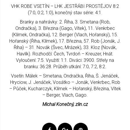
VHK ROBE VSETÍN – LHK JESTŘÁBI PROSTĚJOV 8:2
(7:0, 0:2, 1:0), konečný stav série: 4:1.
Branky a nahrávky: 2. Říha, 3. Smetana (Rob,
Ondračka), 3. Březina (Gago, Vítek), 11. Venkrbec
(Klímek, Ondračka), 12. Berger (Vlach, Hořanský), 15.
Hořanský (Říha, Klímek), 17. Březina, 57. Rob (Jonák, J.
Říha) – 31. Novák (Švec, Mrázek), 33. Kloz (Novák,
Havlík). Rozhodčí: Čech, Tvrdoň – Kreuzer, Hnát.
Vyloučení: 7:5. Využití: 1:1. Diváci: 3900. Střely na
branku: 36:28. Průběh utkání: 7:0, 7:2, 8:2.
Vsetín: Málek – Smetana, Ondračka, Říha, Š. Jenáček,
Hryciow, J. Jenáček, Vosátko – Jonák, Venkrbec, Rob
– Půček, Kucharczyk, Klímek – Hořanský, Březina, Vítek
– Berger, Vlach, Gago.
Michal Konečný, zlin.cz