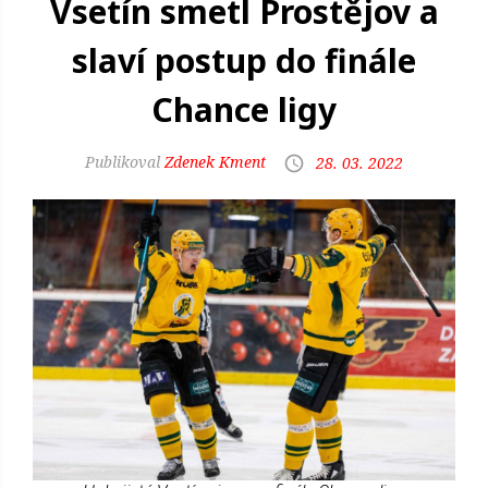
Vsetín smetl Prostějov a
slaví postup do finále
Chance ligy
Zdenek Kment
28. 03. 2022