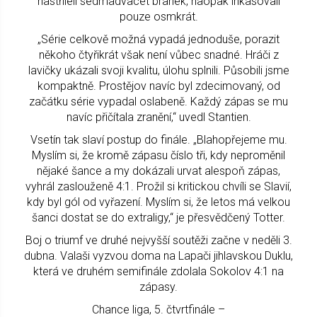
nastříleli sedmadvacet branek, naopak inkasovali
pouze osmkrát.
„Série celkově možná vypadá jednoduše, porazit
někoho čtyřikrát však není vůbec snadné. Hráči z
lavičky ukázali svoji kvalitu, úlohu splnili. Působili jsme
kompaktně. Prostějov navíc byl zdecimovaný, od
začátku série vypadal oslabeně. Každý zápas se mu
navíc přičítala zranění,“ uvedl Stantien.
Vsetín tak slaví postup do finále. „Blahopřejeme mu.
Myslím si, že kromě zápasu číslo tři, kdy neproměnil
nějaké šance a my dokázali urvat alespoň zápas,
vyhrál zaslouženě 4:1. Prožil si kritickou chvíli se Slavií,
kdy byl gól od vyřazení. Myslím si, že letos má velkou
šanci dostat se do extraligy,“ je přesvědčený Totter.
Boj o triumf ve druhé nejvyšší soutěži začne v neděli 3.
dubna. Valaši vyzvou doma na Lapači jihlavskou Duklu,
která ve druhém semifinále zdolala Sokolov 4:1 na
zápasy.
Chance liga, 5. čtvrtfinále –