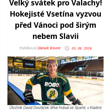
Velký svátek pro Valachy!
Hokejisté Vsetína vyzvou
před Vánoci pod širým
nebem Slavii
Zdenek Kment
05. 06. 2024
Útočník David Dvořáček dříve hrával ve Spartě, v Kladně