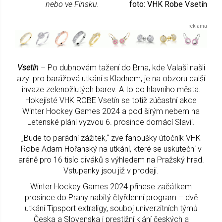
nebo ve Finsku.
foto: VHK Robe Vsetín
Vsetín
– Po dubnovém tažení do Brna, kde Valaši našli
azyl pro barážová utkání s Kladnem, je na obzoru další
invaze zelenožlutých barev. A to do hlavního města.
Hokejisté VHK ROBE Vsetín se totiž zúčastní akce
Winter Hockey Games 2024 a pod širým nebem na
Letenské pláni vyzvou 6. prosince domácí Slavii.
„Bude to parádní zážitek,“ zve fanoušky útočník VHK
Robe Adam Hořanský na utkání, které se uskuteční v
aréně pro 16 tisíc diváků s výhledem na Pražský hrad.
Vstupenky jsou již v prodeji.
Winter Hockey Games 2024 přinese začátkem
prosince do Prahy nabitý čtyřdenní program – dvě
utkání Tipsport extraligy, souboj univerzitních týmů
Česka a Slovenska i prestižní klání českých a