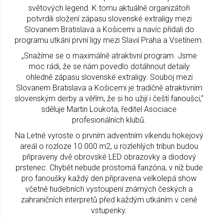
světových legend. K tomu aktuálně organizátoři
potvrdili složení zápasu slovenské extraligy mezi
Slovanem Bratislava a Košicemi a navíc přidali do
programu utkání první ligy mezi Slavií Praha a Vsetínem.
„Snažíme se o maximálně atraktivní program. Jsme
moc rádi, že se nám povedlo dotáhnout detaily
ohledně zápasu slovenské extraligy. Souboj mezi
Slovanem Bratislava a Košicemi je tradičně atraktivním
slovenským derby a věřím, že si ho užijí i čeští fanoušci,“
sděluje Martin Loukota, ředitel Asociace
profesionálních klubů.
Na Letné vyroste o prvním adventním víkendu hokejový
areál o rozloze 10 000 m2, u rozlehlých tribun budou
připraveny dvě obrovské LED obrazovky a diodový
prstenec. Chybět nebude prostorná fanzóna, v níž bude
pro fanoušky každý den připravena velkolepá show
včetně hudebních vystoupení známých českých a
zahraničních interpretů před každým utkáním v ceně
vstupenky.