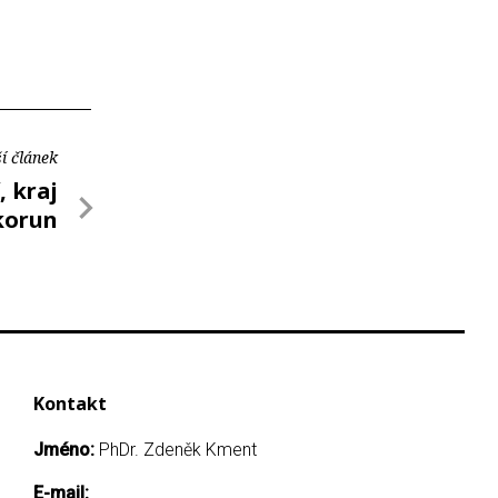
í článek
, kraj
 korun
Kontakt
Jméno:
PhDr. Zdeněk Kment
E-mail: