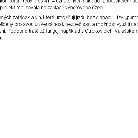
milion korun, tedy přes 41 % uznatelných nákladů. Zhotovitelem st
 projekt realizovala na základě výběrového řízení.
ných zatáček a vln, které umožňují jízdu bez šlapání – tzv. „pu
líbený pro svou univerzálnost, bezpečnost a možnost využití nap
í. Podobné tratě už fungují například v Otrokovicích, Valašském 
u.