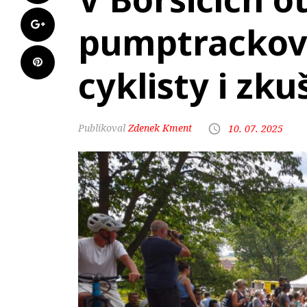
pumptrackov
cyklisty i zk
Zdenek Kment
10. 07. 2025