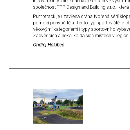
infrastruktury Zlínského kraje dotaci ve výši 1 
společnost TPP Design and Building s.r.o., která
Pumptrack je uzavřená dráha tvořená sérií klope
pomocí pohybů těla. Tento typ sportoviště je ob
věkovými kategoriemi i typy sportovního vybaven
Zádveřicích a několika dalších místech v region
Ondřej Holubec