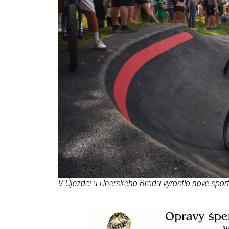
V Újezdci u Uherského Brodu vyrostlo nové sport