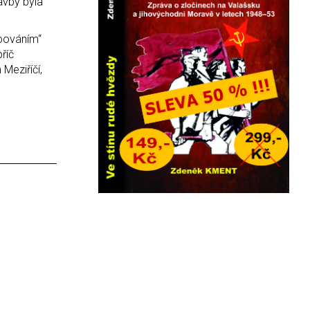
avby byla
mpováním“
říč
Meziříčí,