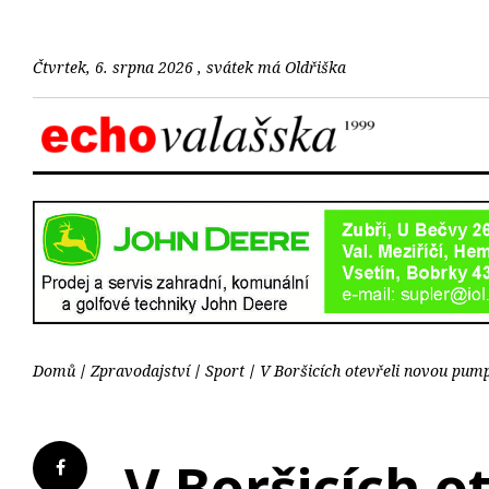
Čtvrtek, 6. srpna 2026 , svátek má Oldřiška
Domů
Zpravodajství
Sport
V Boršicích otevřeli novou pump
V Boršicích o