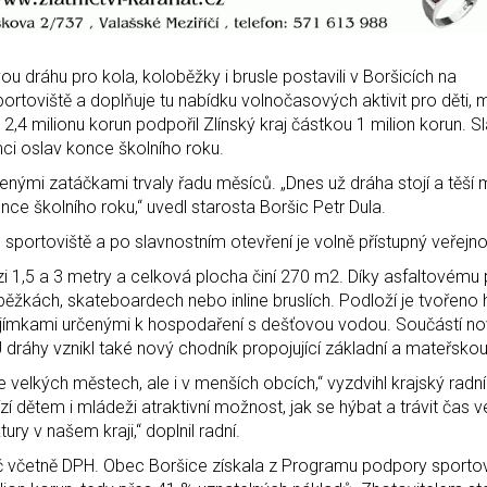
u dráhu pro kola, koloběžky i brusle postavili v Boršicích na
portoviště a doplňuje tu nabídku volnočasových aktivit pro děti, 
2,4 milionu korun podpořil Zlínský kraj částkou 1 milion korun. S
mci oslav konce školního roku.
nými zatáčkami trvaly řadu měsíců. „Dnes už dráha stojí a těší 
once školního roku,“ uvedl starosta Boršic Petr Dula.
ortoviště a po slavnostním otevření je volně přístupný veřejnos
zi 1,5 a 3 metry a celková plocha činí 270 m2. Díky asfaltovému 
loběžkách, skateboardech nebo inline bruslích. Podloží je tvořen
ímkami určenými k hospodaření s dešťovou vodou. Součástí n
. U dráhy vznikl také nový chodník propojující základní a mateřskou
e velkých městech, ale i v menších obcích,“ vyzdvihl krajský radní
 dětem i mládeži atraktivní možnost, jak se hýbat a trávit čas v
ury v našem kraji,“ doplnil radní.
Kč včetně DPH. Obec Boršice získala z Programu podpory sporto