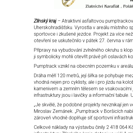
Zlínský kraj
– Atraktivní asfaltovou pumptrackovo
Uherskohradišťsku. Vyrostla v areálu místního s
sportovce i zkušené jezdce. Projekt za více než 
otevření se uskutečnilo v pátek 27. června v rá
Přípravy na vybudování zvlněného okruhu s klope
ji symbolicky mohli otevřít právě při oslavách k
Pumptrack vznikl na obecním pozemku v areálu sp
Dráha měří 120 metrů, její šířka se pohybuje me
vhodná nejen pro cyklisty, ale i pro jízdu na ko
kamenivem a zemním tělesem se vsakovacími j
infrastruktury jsou i lavičky a informační tabule
„Je skvělé, že podobné projekty nevznikají jen v
Miroslav Zemánek. „Pumptrack v Boršicích nabízí
zároveň vhodně doplňuje síť sportovní infrastrukt
Celkové náklady na výstavbu činily 2 418 064 