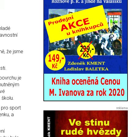
mladé
lavnostní
mě, že jsme
ti.
povrchu je
o hutněným
ové
 školu.
 pro sport
enku, a
vní