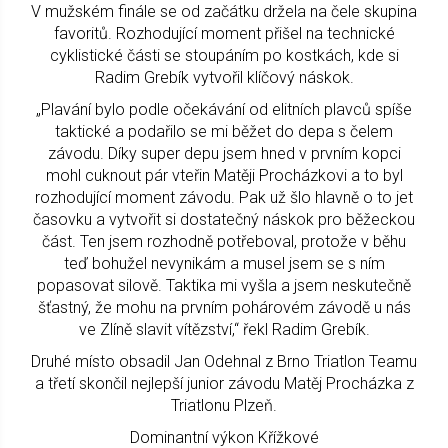
V mužském finále se od začátku držela na čele skupina
favoritů. Rozhodující moment přišel na technické
cyklistické části se stoupáním po kostkách, kde si
Radim Grebík vytvořil klíčový náskok.
„Plavání bylo podle očekávání od elitních plavců spíše
taktické a podařilo se mi běžet do depa s čelem
závodu. Díky super depu jsem hned v prvním kopci
mohl cuknout pár vteřin Matěji Procházkovi a to byl
rozhodující moment závodu. Pak už šlo hlavně o to jet
časovku a vytvořit si dostatečný náskok pro běžeckou
část. Ten jsem rozhodně potřeboval, protože v běhu
teď bohužel nevynikám a musel jsem se s ním
popasovat silově. Taktika mi vyšla a jsem neskutečně
šťastný, že mohu na prvním pohárovém závodě u nás
ve Zlíně slavit vítězství,“ řekl Radim Grebík.
Druhé místo obsadil Jan Odehnal z Brno Triatlon Teamu
a třetí skončil nejlepší junior závodu Matěj Procházka z
Triatlonu Plzeň.
Dominantní výkon Křížkové