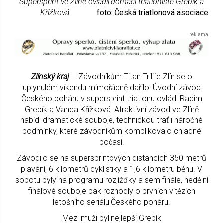
Supersprint ve Zlíně ovládli domácí triatlonisté Grebík a
Křížková.
foto: Česká triatlonová asociace
Zlínský kraj
– Závodníkům Titan Trilife Zlín se o
uplynulém víkendu mimořádně dařilo! Úvodní závod
Českého poháru v supersprint triatlonu ovládl Radim
Grebík a Vanda Křížková. Atraktivní závod ve Zlíně
nabídl dramatické souboje, technickou trať i náročné
podmínky, které závodníkům komplikovalo chladné
počasí.
Závodilo se na supersprintových distancích 350 metrů
plavání, 6 kilometrů cyklistiky a 1,6 kilometru běhu. V
sobotu byly na programu rozjížďky a semifinále, nedělní
finálové souboje pak rozhodly o prvních vítězích
letošního seriálu Českého poháru.
Mezi muži byl nejlepší Grebík