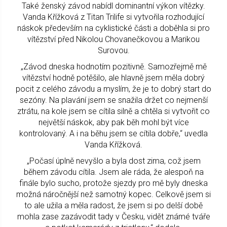
Také ženský závod nabídl dominantní výkon vítězky.
Vanda Křížková z Titan Trilife si vytvořila rozhodující
náskok především na cyklistické části a doběhla si pro
vítězství před Nikolou Chovanečkovou a Marikou
Surovou.
„Závod dneska hodnotím pozitivně. Samozřejmě mě
vítězství hodně potěšilo, ale hlavně jsem měla dobrý
pocit z celého závodu a myslím, že je to dobrý start do
sezóny. Na plavání jsem se snažila držet co nejmenší
ztrátu, na kole jsem se cítila silně a chtěla si vytvořit co
největší náskok, aby pak běh mohl být více
kontrolovaný. A i na běhu jsem se cítila dobře,“ uvedla
Vanda Křížková.
„Počasí úplně nevyšlo a byla dost zima, což jsem
během závodu cítila. Jsem ale ráda, že alespoň na
finále bylo sucho, protože sjezdy pro mě byly dneska
možná náročnější než samotný kopec. Celkově jsem si
to ale užila a měla radost, že jsem si po delší době
mohla zase zazávodit tady v Česku, vidět známé tváře