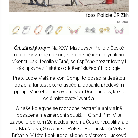
foto: Policie ČR Zlín
ČR, Zlínský kraj
– Na XXV. Mistrovství Policie České
republiky v jízdě na koni, které se během uplynulého
víkendu uskutečnilo v Brně, se úspěšně prezentovaly i
zástupkyně zlínského oddělení služební hipologie.
Prap. Lucie Malá na koni Complito obsadila desátou
pozici a fantastického úspěchu dosáhla především
pprap. Markéta Husková na koni Don Landos, která
celé mistrovství vyhrála.
A naše kolegyně se rozhodně neztratila ani v silně
obsazené mezinárodní soutěži – Grand Prix. V té
závodilo celkem 26 jezdců nejen z České republiky, ale
i z Maďarska, Slovenska, Polska, Rumunska či Velké
Británie. V této konkurenci skončila Markéta Husková