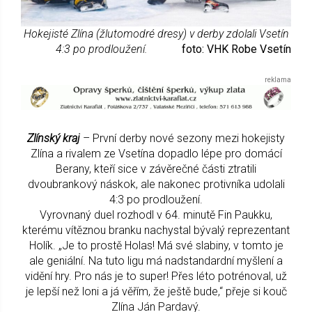
Hokejisté Zlína (žlutomodré dresy) v derby zdolali Vsetín
4:3 po prodloužení.
foto: VHK Robe Vsetín
Zlínský kraj
– První derby nové sezony mezi hokejisty
Zlína a rivalem ze Vsetína dopadlo lépe pro domácí
Berany, kteří sice v závěrečné části ztratili
dvoubrankový náskok, ale nakonec protivníka udolali
4:3 po prodloužení.
Vyrovnaný duel rozhodl v 64. minutě Fin Paukku,
kterému vítěznou branku nachystal bývalý reprezentant
Holík. „Je to prostě Holas! Má své slabiny, v tomto je
ale geniální. Na tuto ligu má nadstandardní myšlení a
vidění hry. Pro nás je to super! Přes léto potrénoval, už
je lepší než loni a já věřím, že ještě bude,“ přeje si kouč
Zlína Ján Pardavý.