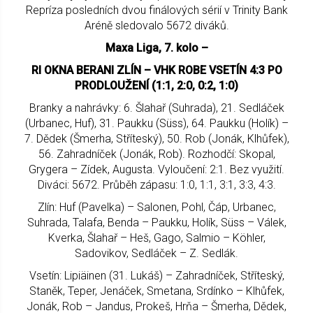
Repríza posledních dvou finálových sérií v Trinity Bank
Aréně sledovalo 5672 diváků.
Maxa Liga, 7. kolo –
RI OKNA BERANI ZLÍN – VHK ROBE VSETÍN 4:3 PO
PRODLOUŽENÍ (1:1, 2:0, 0:2, 1:0)
Branky a nahrávky: 6. Šlahař (Suhrada), 21. Sedláček
(Urbanec, Huf), 31. Paukku (Süss), 64. Paukku (Holík) –
7. Dědek (Šmerha, Stříteský), 50. Rob (Jonák, Klhůfek),
56. Zahradníček (Jonák, Rob). Rozhodčí: Skopal,
Grygera – Zídek, Augusta. Vyloučení: 2:1. Bez využití.
Diváci: 5672. Průběh zápasu: 1:0, 1:1, 3:1, 3:3, 4:3.
Zlín: Huf (Pavelka) – Salonen, Pohl, Čáp, Urbanec,
Suhrada, Talafa, Benda – Paukku, Holík, Süss – Válek,
Kverka, Šlahař – Heš, Gago, Salmio – Köhler,
Sadovikov, Sedláček – Z. Sedlák.
Vsetín: Lipiäinen (31. Lukáš) – Zahradníček, Stříteský,
Staněk, Teper, Jenáček, Smetana, Srdínko – Klhůfek,
Jonák, Rob – Jandus, Prokeš, Hrňa – Šmerha, Dědek,