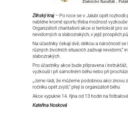
Zlínský kraj
– Po roce se v Jalubí opět rozhodli
nabídne kromě sportu třeba možnost vyzkoušet
Organizátoři charitativní akce si tentokrát pr
nevidomých a slabozrakých, v jejíž prospěch pů
Na účastníky čekají dvě, délkou a náročností se l
různých životních situacích zažívají nevidomí,
slabozrakých.
Pro účastníky akce bude připravena i instruktáž
vyzkouší i při samotném běhu nebo při procházc
„Jsme rádi, že můžeme podobnou akci znovu zo
ročníku opět zvýší,“ přejí si organizátoři běhu.
Akce vypukne 14. října od 13 hodin na fotbalovém
Kateřina Nosková