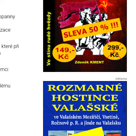
opaniny
izace
 které při
a
emci
ulému