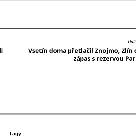
Dalš
li
Vsetín doma přetlačil Znojmo, Zlín 
zápas s rezervou Pa
Tagy