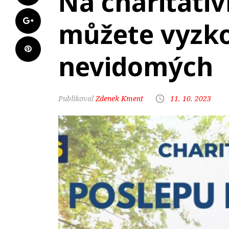
Na charitativ
můžete vyzko
nevidomých
Zdenek Kment
11. 10. 2023