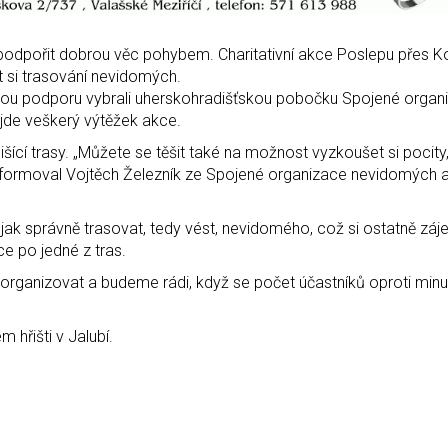
 podpořit dobrou věc pohybem. Charitativní akce Poslepu přes K
 si trasování nevidomých.
o svou podporu vybrali uherskohradišťskou pobočku Spojené organ
jde veškerý výtěžek akce.
išící trasy. „Můžete se těšit také na možnost vyzkoušet si pocity,
“ informoval Vojtěch Železník ze Spojené organizace nevidomých 
, jak správně trasovat, tedy vést, nevidomého, což si ostatně záj
e po jedné z tras.
rganizovat a budeme rádi, když se počet účastníků oproti min
 hřišti v Jalubí.