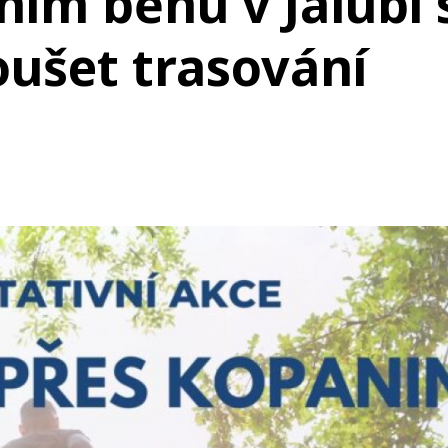
ním běhu v Jalubí 
ušet trasování