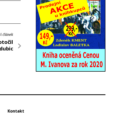
í článek
otočil
rdubic
Kontakt