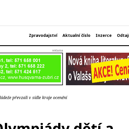
Zpravodajství
Aktualní číslo
Inzerce
Odtaj
ádeže převzali v sídle kraje ocenění
Olympiády dětí a