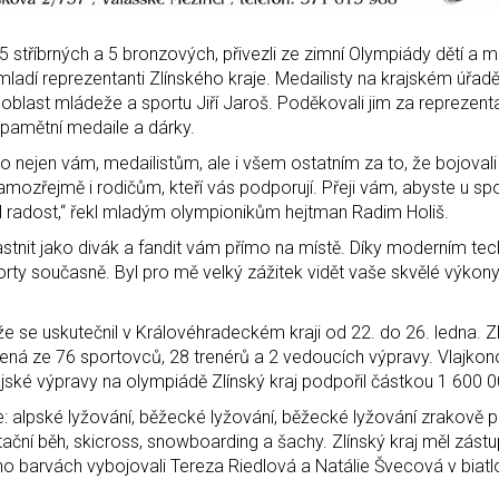
5 stříbrných a 5 bronzových, přivezli ze zimní Olympiády dětí a 
adí reprezentanti Zlínského kraje. Medailisty na krajském úřadě p
oblast mládeže a sportu Jiří Jaroš. Poděkovali jim za reprezenta
pamětní medaile a dárky.
to nejen vám, medailistům, ale i všem ostatním za to, že bojovali
mozřejmě i rodičům, kteří vás podporují. Přeji vám, abyste u spor
l radost,“ řekl mladým olympionikům hejtman Radim Holiš.
tnit jako divák a fandit vám přímo na místě. Díky moderním te
rty současně. Byl pro mě velký zážitek vidět vaše skvělé výkon
e se uskutečnil v Královéhradeckém kraji od 22. do 26. ledna. Zl
ená ze 76 sportovců, 28 trenérů a 2 vedoucích výpravy. Vlajk
rajské výpravy na olympiádě Zlínský kraj podpořil částkou 1 600 
: alpské lyžování, běžecké lyžování, běžecké lyžování zrakově p
entační běh, skicross, snowboarding a šachy. Zlínský kraj měl zást
eho barvách vybojovali Tereza Riedlová a Natálie Švecová v biat