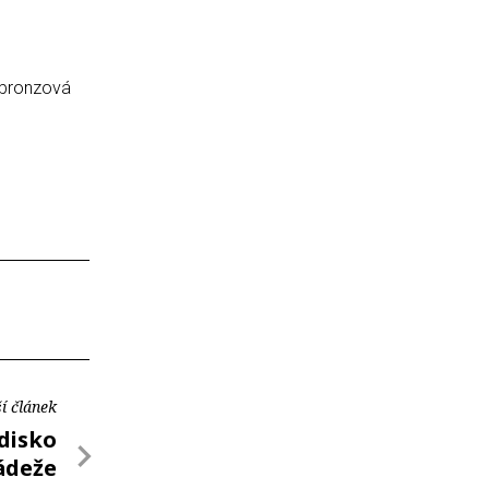
 bronzová
í článek
disko
ádeže