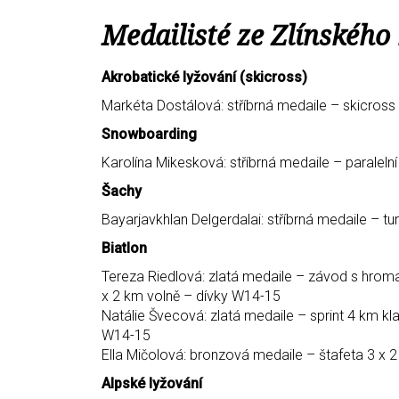
Medailisté ze Zlínského 
Akrobatické lyžování (skicross)
Markéta Dostálová: stříbrná medaile – skicross
Snowboarding
Karolína Mikesková: stříbrná medaile – paralelní
Šachy
Bayarjavkhlan Delgerdalai: stříbrná medaile – tur
Biatlon
Tereza Riedlová: zlatá medaile – závod s hrom
x 2 km volně – dívky W14-15
Natálie Švecová: zlatá medaile – sprint 4 km kl
W14-15
Ella Mičolová: bronzová medaile – štafeta 3 x 
Alpské lyžování