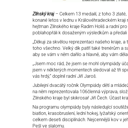
Zlínský kraj
– Celkem 13 medailí, z toho 3 zlaté, 
konané letos v lednu v Královéhradeckém kraji ml
hejtman Zlínského kraje Radim Holiš a radní pro 
poblahopřáli k dosaženým výsledkům a předali 
„Děkuji za skvělou reprezentaci našeho kraje, a 
toho všechno. Velký dík patří také trenérům a sa
aby se vám v něm dařilo a hlavně, aby vám děla
„Jsem moc rád, že jsem se mohl olympiády účas
jsem v některých momentech sledoval až tři spo
vás hrdý,“ doplnil radní Jiří Jaroš.
Jubilejní dvacátý ročník Olympiády dětí a mládež
na něm reprezentovala 106členná výprava, slož
Zlínského kraje byl skikrosař Jiří Čech. Účast k
Na programu olympiády byly následující soutěže
biatlon, krasobruslení, lední hokej, lyžařský ori
celkem deseti disciplínách. Nejcennější kov v j
Pešl ve slalomu.