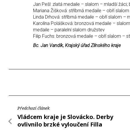
Jan Pešl: zlatá medaile – slalom – mladší žáci;
Mariana Žišková: stříbrná medaile – obří slalom
Linda Drhová: stříbrná medaile – obří slalom – m
Karolína Polášková: bronzová medaile – slalom 
medaile – paralelní slalom družstev
Filip Fuchs: bronzová medaile – obří slalom – s
Bc. Jan Vandík, Krajský úřad Zlínského kraje
Předchozí článek
Vládcem kraje je Slovácko. Derby
ovlivnilo brzké vyloučení Filla