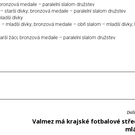
 bronzová medaile – paralelní slalom družstev
 – starší dívky; bronzová medaile – paralelní slalom družstev
ladší dívky
– mladší dívky; bronzová medaile – obří slalom – mladší dívky;
tarší žáci; bronzová medaile – paralelní slalom družstev
Dalš
Valmez má krajské fotbalové stře
ml