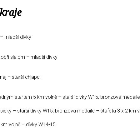
kraje
 – mladší dívky
 obří slalom – mladší dívky
naj – starší chlapci
adným startem 5 km volně – starší dívky W15; bronzová medaile
asicky – starší dívky W15; bronzová medaile – štafeta 3 x 2 km v
2 km volně – dívky W14-15