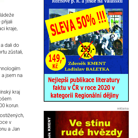
mládeže
řijali
ci kraje,
 a dali do
tu zůstali,
chnologiím
y a jsem na
ínský kraj
onošem
000 korun.
ostižených,
upce v
lonu a Jan