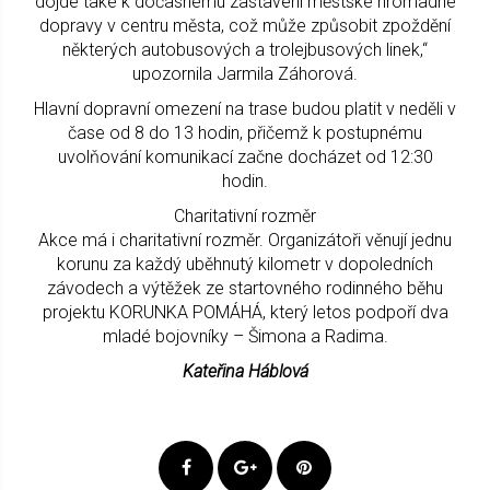
dojde také k dočasnému zastavení městské hromadné
dopravy v centru města, což může způsobit zpoždění
některých autobusových a trolejbusových linek,“
upozornila Jarmila Záhorová.
Hlavní dopravní omezení na trase budou platit v neděli v
čase od 8 do 13 hodin, přičemž k postupnému
uvolňování komunikací začne docházet od 12:30
hodin.
Charitativní rozměr
Akce má i charitativní rozměr. Organizátoři věnují jednu
korunu za každý uběhnutý kilometr v dopoledních
závodech a výtěžek ze startovného rodinného běhu
projektu KORUNKA POMÁHÁ, který letos podpoří dva
mladé bojovníky – Šimona a Radima.
Kateřina Háblová