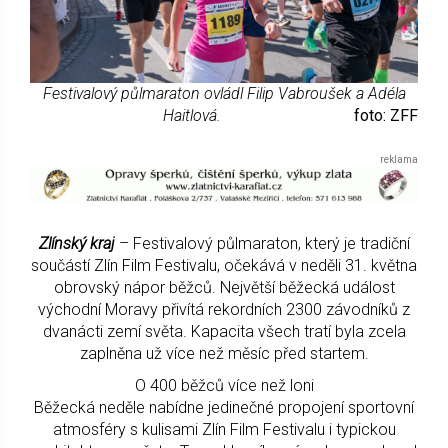
Festivalový půlmaraton ovládl Filip Vabroušek a Adéla
Haitlová.
foto: ZFF
Zlínský kraj
– Festivalový půlmaraton, který je tradiční
součástí Zlín Film Festivalu, očekává v neděli 31. května
obrovský nápor běžců. Největší běžecká událost
východní Moravy přivítá rekordních 2300 závodníků z
dvanácti zemí světa. Kapacita všech tratí byla zcela
zaplněna už více než měsíc před startem.
O 400 běžců více než loni
Běžecká neděle nabídne jedinečné propojení sportovní
atmosféry s kulisami Zlín Film Festivalu i typickou