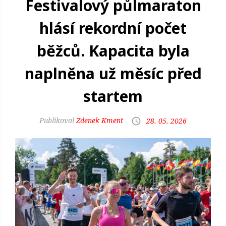
Festivalový půlmaraton
hlásí rekordní počet
běžců. Kapacita byla
naplněna už měsíc před
startem
Zdenek Kment
28. 05. 2026