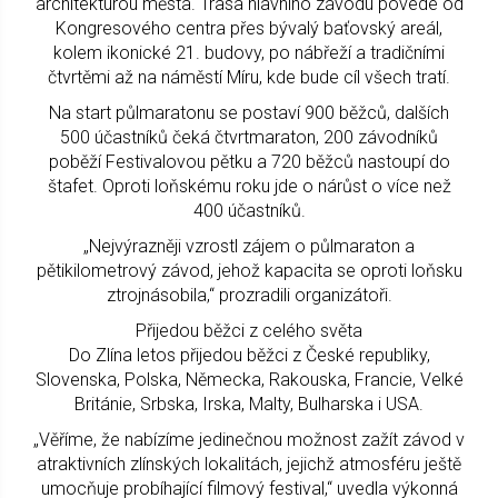
architekturou města. Trasa hlavního závodu povede od
Kongresového centra přes bývalý baťovský areál,
kolem ikonické 21. budovy, po nábřeží a tradičními
čtvrtěmi až na náměstí Míru, kde bude cíl všech tratí.
Na start půlmaratonu se postaví 900 běžců, dalších
500 účastníků čeká čtvrtmaraton, 200 závodníků
poběží Festivalovou pětku a 720 běžců nastoupí do
štafet. Oproti loňskému roku jde o nárůst o více než
400 účastníků.
„Nejvýrazněji vzrostl zájem o půlmaraton a
pětikilometrový závod, jehož kapacita se oproti loňsku
ztrojnásobila,“ prozradili organizátoři.
Přijedou běžci z celého světa
Do Zlína letos přijedou běžci z České republiky,
Slovenska, Polska, Německa, Rakouska, Francie, Velké
Británie, Srbska, Irska, Malty, Bulharska i USA.
„Věříme, že nabízíme jedinečnou možnost zažít závod v
atraktivních zlínských lokalitách, jejichž atmosféru ještě
umocňuje probíhající filmový festival,“ uvedla výkonná