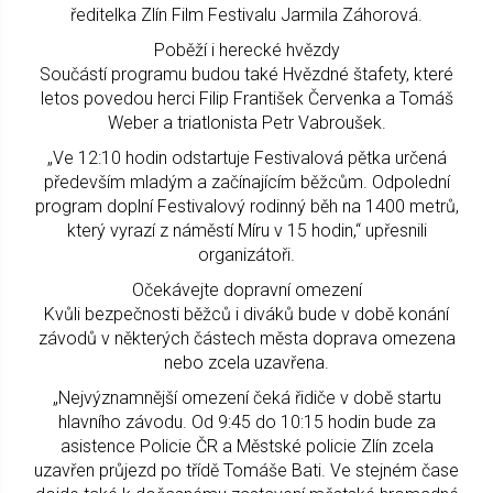
ředitelka Zlín Film Festivalu Jarmila Záhorová.
Poběží i herecké hvězdy
Součástí programu budou také Hvězdné štafety, které
letos povedou herci Filip František Červenka a Tomáš
Weber a triatlonista Petr Vabroušek.
„Ve 12:10 hodin odstartuje Festivalová pětka určená
především mladým a začínajícím běžcům. Odpolední
program doplní Festivalový rodinný běh na 1400 metrů,
který vyrazí z náměstí Míru v 15 hodin,“ upřesnili
organizátoři.
Očekávejte dopravní omezení
Kvůli bezpečnosti běžců i diváků bude v době konání
závodů v některých částech města doprava omezena
nebo zcela uzavřena.
„Nejvýznamnější omezení čeká řidiče v době startu
hlavního závodu. Od 9:45 do 10:15 hodin bude za
asistence Policie ČR a Městské policie Zlín zcela
uzavřen průjezd po třídě Tomáše Bati. Ve stejném čase