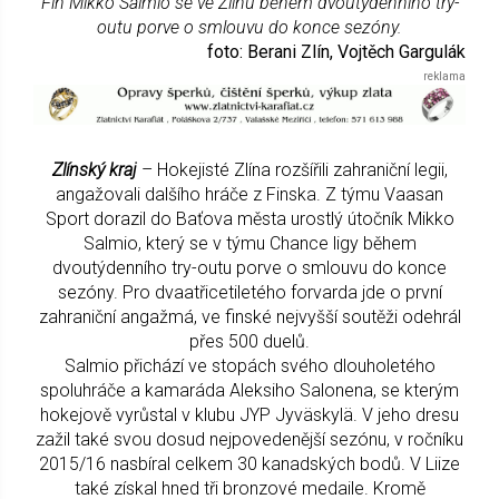
Fin Mikko Salmio se ve Zlínu během dvoutýdenního try-
outu porve o smlouvu do konce sezóny.
foto: Berani Zlín, Vojtěch Gargulák
Zlínský kraj
– Hokejisté Zlína rozšířili zahraniční legii,
angažovali dalšího hráče z Finska. Z týmu Vaasan
Sport dorazil do Baťova města urostlý útočník Mikko
Salmio, který se v týmu Chance ligy během
dvoutýdenního try-outu porve o smlouvu do konce
sezóny. Pro dvaatřicetiletého forvarda jde o první
zahraniční angažmá, ve finské nejvyšší soutěži odehrál
přes 500 duelů.
Salmio přichází ve stopách svého dlouholetého
spoluhráče a kamaráda Aleksiho Salonena, se kterým
hokejově vyrůstal v klubu JYP Jyväskylä. V jeho dresu
zažil také svou dosud nejpovedenější sezónu, v ročníku
2015/16 nasbíral celkem 30 kanadských bodů. V Liize
také získal hned tři bronzové medaile. Kromě