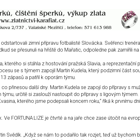
 odstartovali zimní přípravu fotbalisté Slovácka. Svěřenci trenér
kud se přesunuli na hřiště do Mařatic, odpoledne pak zamířili na 
 kterého si stáhla z hostování pražská Slavia, a reprezentační p
cesu se s týmem zapojil Martin Kudela, který podzimní část sout
 13 zápasů a patřil k oporám týmu.
, co přinesou další dny. Martin Kudela se zapojí do přípravy s mu
m týmu, určitě si zaslouží nastoupit do přípravy s ligovým týmem
vasina, kterého jsme podepsali koncem roku,“ říká k prvnímu dni
 Ve FORTUNA:LIZE je čtvrté a na jaře chce zase útočit na evro
in Svědík. „Když se nám to podařilo tak rozjet, teď už bychom byl