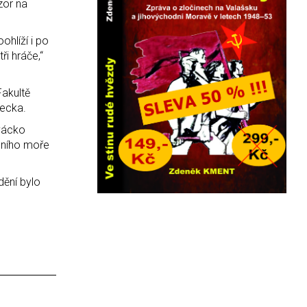
zor na
ohlíží i po
ři hráče,“
Fakultě
recka.
ovácko
mního moře
dění bylo