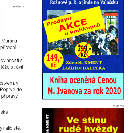
a Martina
přírodní
ovinnosti si
ěže strávil
žstvem, v
. Poprvé do
 přípravy
pské
i alibisté,