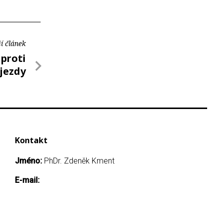
í článek
 proti
ájezdy
Kontakt
Jméno:
PhDr. Zdeněk Kment
E-mail: