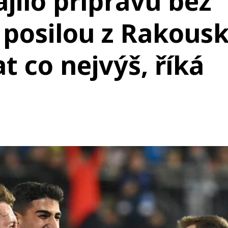
jilo přípravu bez
s posilou z Rakousk
 co nejvýš, říká