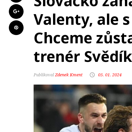
Slovácko zahá
Valenty, ale 
Chceme zůstat
trenér Svědík
Zdenek Kment
05. 01. 2024