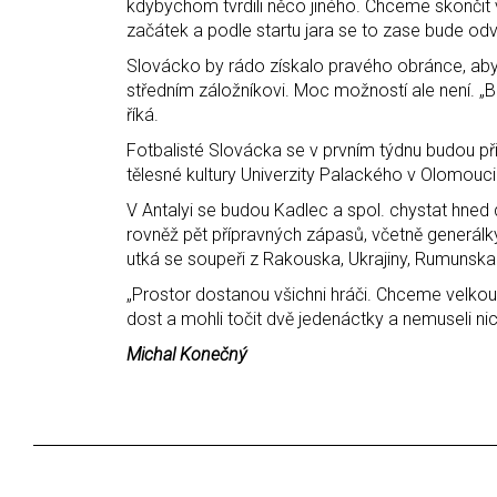
kdybychom tvrdili něco jiného. Chceme skončit v
začátek a podle startu jara se to zase bude odvíj
Slovácko by rádo získalo pravého obránce, aby k
středním záložníkovi. Moc možností ale není. „Bu
říká.
Fotbalisté Slovácka se v prvním týdnu budou př
tělesné kultury Univerzity Palackého v Olomouci 
V Antalyi se budou Kadlec a spol. chystat hned
rovněž pět přípravných zápasů, včetně generál
utká se soupeři z Rakouska, Ukrajiny, Rumunska
„Prostor dostanou všichni hráči. Chceme velkou z
dost a mohli točit dvě jedenáctky a nemuseli nic
Michal Konečný