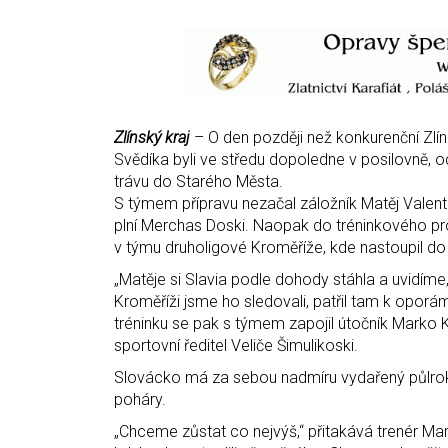
Zlínský kraj
– O den později než konkurenční Zlín
Svědíka byli ve středu dopoledne v posilovně, od
trávu do Starého Města.
S týmem přípravu nezačal záložník Matěj Valenta,
plní Merchas Doski. Naopak do tréninkového pro
v týmu druholigové Kroměříže, kde nastoupil do
„Matěje si Slavia podle dohody stáhla a uvidíme
Kroměříži jsme ho sledovali, patřil tam k oporá
tréninku se pak s týmem zapojil útočník Marko K
sportovní ředitel Veliče Šimulikoski.
Slovácko má za sebou nadmíru vydařený půlrok.
poháry.
„Chceme zůstat co nejvýš,“ přitakává trenér Mart