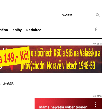
něno
Knihy
Redakce
ér Svědík