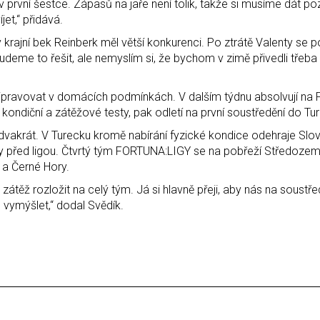
 první šestce. Zápasů na jaře není tolik, takže si musíme dát po
et,“ přidává.
rajní bek Reinberk měl větší konkurenci. Po ztrátě Valenty se po
deme to řešit, ale nemyslím si, že bychom v zimě přivedli třeba t
ipravovat v domácích podmínkách. V dalším týdnu absolvují na 
kondiční a zátěžové testy, pak odletí na první soustředění do Tu
 dvakrát. V Turecku kromě nabírání fyzické kondice odehraje Sl
ky před ligou. Čtvrtý tým FORTUNA:LIGY se na pobřeží Středoze
 a Černé Hory.
átěž rozložit na celý tým. Já si hlavně přeji, aby nás na soustře
 vymýšlet,“ dodal Svědík.