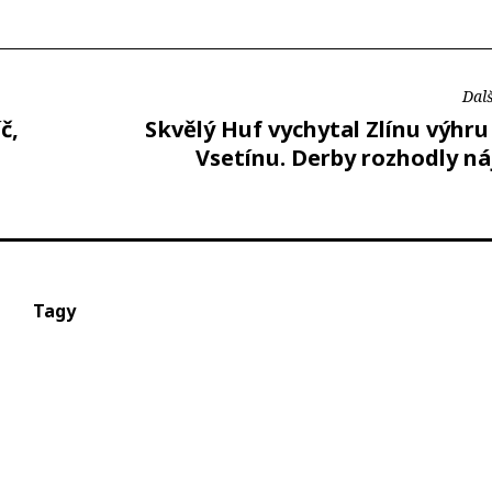
Dalš
č,
Skvělý Huf vychytal Zlínu výhru
Vsetínu. Derby rozhodly n
Tagy