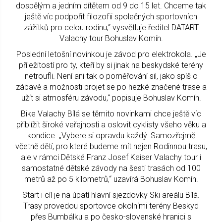
dospělým a jedním dítětem od 9 do 15 let. Chceme tak
ještě víc podpořit filozofii společných sportovních
zážitků pro celou rodinu,“ vysvětluje ředitel DATART
Valachy tour Bohuslav Komín.
Poslední letošní novinkou je závod pro elektrokola. „Je
příležitostí pro ty, kteří by si jinak na beskydské terény
netroufli. Není ani tak o poměřování sil, jako spíš o
zábavě a možnosti projet se po hezké značené trase a
užít si atmosféru závodu,“ popisuje Bohuslav Komín.
Bike Valachy Bílá se těmito novinkami chce ještě víc
přiblížit široké veřejnosti a oslovit cyklisty všeho věku a
kondice. „Vybere si opravdu každý. Samozřejmě
včetně dětí, pro které budeme mít nejen Rodinnou trasu,
ale v rámci Dětské Franz Josef Kaiser Valachy tour i
samostatné dětské závody na šesti trasách od 100
metrů až po 5 kilometrů,“ uzavírá Bohuslav Komín.
Start i cíl je na úpatí hlavní sjezdovky Ski areálu Bílá.
Trasy provedou sportovce okolními terény Beskyd
přes Bumbálku a po česko-slovenské hranici s