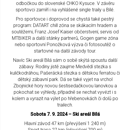
odbočkou do slovenské CHKO Kysuce. V závěru
sportovci zamíří i na vyhlášené single traily u Bílé.
Pro sportovce i doprovod se chystá také pestrý
program: DATART chill zóna se skákacím hradem a
soutěžemi, Franz Josef Kaiser občerstvení, servis od
MTBIKER a další stánky partnerů, Gogen game zóna
nebo sportovní Ponožková výzva či fotosoutěž o
startovné na další závody tour.
Navíc Ski areál Bílá sám o sobě skýtá spoustu další
zábavy. Rodiny jistě zaujme Medvědí stezka s
kuličkodráhou, Pašerácká stezka s dětskou ferratou či
dětský zábavní park. Dá se také vyjet na vrchol
Zbojnické hory novou šestisedačkovou lanovkou a
pokochat se výhledy, případně se nechat vyvézt i s
kolem a vyrazit na výlet po hřebenovkách či dolů po
trailech.
Sobota 7. 9. 2024 – Ski areál Bílá
Hlavní závod 47 km (převýšení 1 240 m)
Sport trasa 27 km (převýšení 700 m)