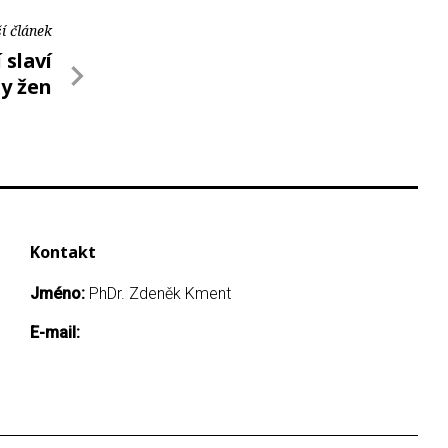
í článek
 slaví
gy žen
Kontakt
Jméno:
PhDr. Zdeněk Kment
E-mail: