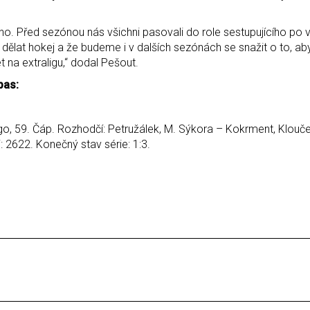
o. Před sezónou nás všichni pasovali do role sestupujícího po 
dělat hokej a že budeme i v dalších sezónách se snažit o to, 
t na extraligu,“ dodal Pešout.
pas:
ago, 59. Čáp. Rozhodčí: Petružálek, M. Sýkora – Kokrment, Klouče
ci: 2622. Konečný stav série: 1:3.