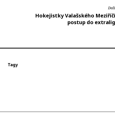
Dalš
Hokejistky Valašského Meziříčí
postup do extrali
Tagy