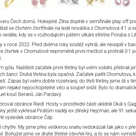
eru Čech domů. Hokejisté Zlína doplnili v semifinále play off prvn
tězil ve čtvrtém čtvrtfinále na ledě nováčka z Chomutova 4:1 a sér
o neděle, kdy se v rozhodujícím pátém utkání střetne Poruba s L
ligy v roce 2022. Před dvěma roky soutěž vyhrál, ale neuspěl v bar
 ve čtvrtek v Chomutově neproměnili první mečbol a prohráli 0:1 
k.
ólu. Naštěstí začátek první třetiny byl velmi solidní, přebrali j
ých šancí. Druhá třetina byla opačná. Začátek patřil Chomutovu, kl
tí. Zápas byl velmi dobře rozehraný, do třetí třetiny jsme šli s tí
am nějaké nepochopitelné věci a soupeř snížil. Bylo to dramatic
 duel kouč Beranů Ján Pardavý.
óroval obránce Riedl. Hosty v prostřední části uklidnili Okál s Ga
etiny ještě vykřesal Pirátům naději ex-zlínský Hejcman, ale 91 sek
il výsledek obránce Čáp.
rál chytře. My jsme přes veškerou snahu nedokázali tak jako v p
sil. Bohužel jsme ve druhé třetině otevřeli hru, a to se nám vymstil