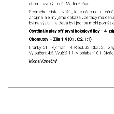
chomutovský trenér Martin Pešout.
Sedmého místa si váží. „Je to něco neskutečnéh
Znojma, ale my jsme dokázali, že tady má cenu 
byl na výslunní a třeba by i jednou mohl pomýšle
Čtvrtfinále play off první hokejové ligy – 4. zá
Chomutov – Zlín 1:4 (0:1, 0:2, 1:1)
Branky: 51. Hejcman – 4. Riedl, 33. Okál, 35. G
Vyloučení: 4:6. Využití: 1:1. V oslabení: 0:1. Divá
Michal Konečný