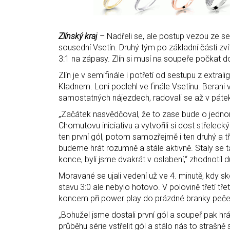
Zlínský kraj
– Nadřeli se, ale postup vezou ze sev
sousední Vsetín. Druhý tým po základní části zví
3:1 na zápasy. Zlín si musí na soupeře počkat d
Zlín je v semifinále i potřetí od sestupu z extra
Kladnem. Loni podlehl ve finále Vsetínu. Berani
samostatných nájezdech, radovali se až v páte
„Začátek nasvědčoval, že to zase bude o jednom g
Chomutovu iniciativu a vytvořili si dost střeleck
ten první gól, potom samozřejmě i ten druhý a tře
budeme hrát rozumně a stále aktivně. Staly se t
konce, byli jsme dvakrát v oslabení,“ zhodnotil
Moravané se ujali vedení už ve 4. minutě, kdy sk
stavu 3:0 ale nebylo hotovo. V polovině třetí tř
koncem při power play do prázdné branky pečet
„Bohužel jsme dostali první gól a soupeř pak h
průběhu série vstřelit gól a stálo nás to strašně 