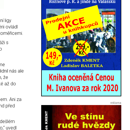
í ligy
ii ovládl
itoměřicemi.
áži s
po
sme
idnil nás ale
m, že
ké až do
gem. Ani za
und před
ředešlém
o,“ uvedl