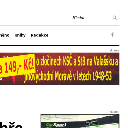
něno
Knihy
Redakce
ýhře