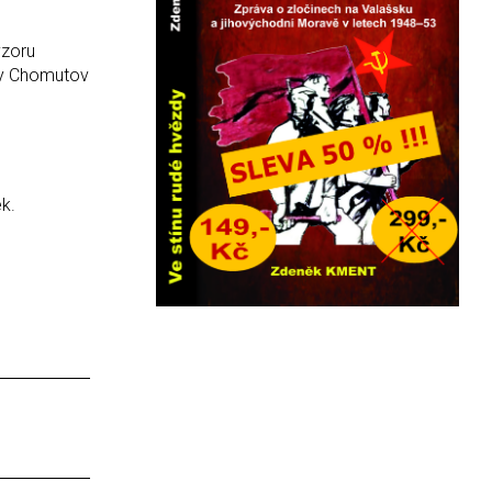
vzoru
aby Chomutov
k.