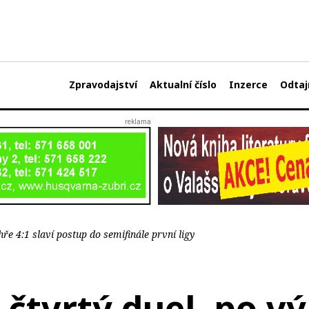
Zpravodajství
Aktualní číslo
Inzerce
Odtaj
hře 4:1 slaví postup do semifinále první ligy
i čtvrtý duel, po v