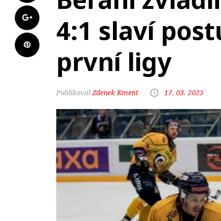
4:1 slaví pos
první ligy
Zdenek Kment
17. 03. 2025