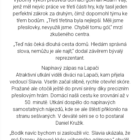
jenž měl nejvíc práce ve třetí části hry, kdy tasil jeden
perfektní zákrok za druhým, čímž dopomohl týmu ke
třem bodům. „Třetí třetina byla nejlepší. Měli jsme
přesilovky, nevyužili jsme. Chyběl tomu gól,“ mrzí
zkušeného centra.
„Teď nás čeká dlouhá cesta domů. Hledám správná
slova, nemůžu je ale najít,“ dodal závěrem bývalý
reprezentant.
Napínavý zápas na Lapači
Atraktivní utkání viděli diváci na Lapači, kam přijela
vedoucí Slavia. Vsetín začal slibně, rychle otevřel skóre.
Pražané ale otočili ještě do první sirény díky precizním
přesilovým hrám. Domácí našli cestu ke srovnání až v
50. minutě. Utkání dospělo do napínavých
samostatných nájezdů, kde se ale štěstí přiklonilo na
stranu sešívaných. V deváté sérii se o to postaral
Daniel Kružík.
„Bodík navíc bychom si zasloužili víc. Slavia ukázala, že
má fazonu, šikovné kluky, výborného gólmana,“ chválil