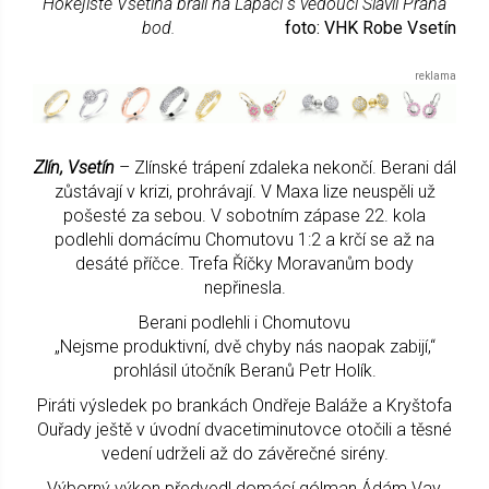
Hokejisté Vsetína brali na Lapači s vedoucí Slavií Praha
bod.
foto: VHK Robe Vsetín
Zlín, Vsetín
– Zlínské trápení zdaleka nekončí. Berani dál
zůstávají v krizi, prohrávají. V Maxa lize neuspěli už
pošesté za sebou. V sobotním zápase 22. kola
podlehli domácímu Chomutovu 1:2 a krčí se až na
desáté příčce. Trefa Říčky Moravanům body
nepřinesla.
Berani podlehli i Chomutovu
„Nejsme produktivní, dvě chyby nás naopak zabijí,“
prohlásil útočník Beranů Petr Holík.
Piráti výsledek po brankách Ondřeje Baláže a Kryštofa
Ouřady ještě v úvodní dvacetiminutovce otočili a těsné
vedení udrželi až do závěrečné sirény.
Výborný výkon předvedl domácí gólman Ádám Vay,