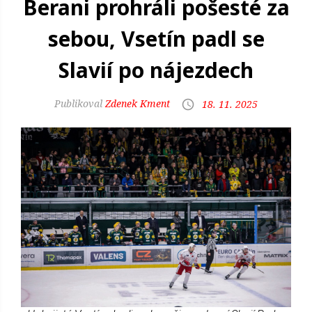
Berani prohráli pošesté za
sebou, Vsetín padl se
Slavií po nájezdech
Zdenek Kment
18. 11. 2025