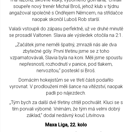
soupeře nový trenér Michal Broš, jehož klub v týdnu
angažoval společně s Ondřejem Němcem, na střídačce
naopak skončil Luboš Rob starší.
Valaši vstoupili do zápasu perfektně, už ve druhé minutě
se prosadil Valtonen. Slavia ale výsledek otočila na 2:1.
„Začátek jsme neměli špatný, zmrazili nás ale dva
zbytečné góly. První třetinu jsme se z toho
vzpamatovávali, Slavia byla na koni. Měli jsme spoustu
nepřesností, rozhodnutí v panice, pod tlakem,
nervozitou,“ posteskl si Broš.
Domácím hokejistům se ve třetí části podařilo
vyrovnat. V prodloužení měli šance na vítězství, naopak
padli po nájezdech.
„Tým bych za další dvě třetiny chtěl pochválit. Kluci se s
tím porvali výborně. Vnímám, že tým má velmi dobrý
základ,“ dodal nedávný kouč Litvínova.
Maxa Liga, 22. kolo