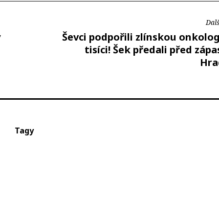
Dalš
ý
Ševci podpořili zlínskou onkolog
tisíci! Šek předali před záp
Hra
Tagy