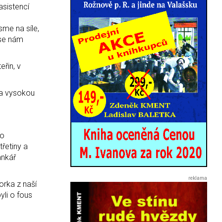
asistencí
sme na síle,
 se nám
eřin, v
 za vysokou
do
třetiny a
ankář
orka z naší
yli o fous