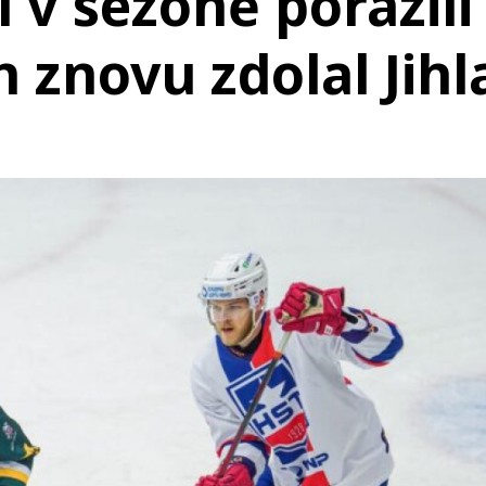
í v sezoně porazili
n znovu zdolal Jih