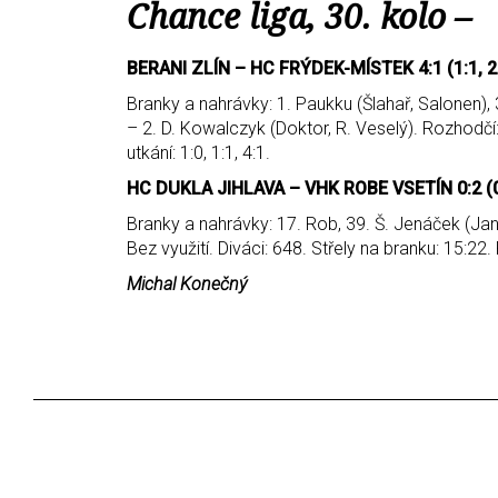
Chance liga, 30. kolo –
BERANI ZLÍN – HC FRÝDEK-MÍSTEK 4:1 (1:1, 2:
Branky a nahrávky: 1. Paukku (Šlahař, Salonen), 3
– 2. D. Kowalczyk (Doktor, R. Veselý). Rozhodčí: .
utkání: 1:0, 1:1, 4:1.
HC DUKLA JIHLAVA – VHK ROBE VSETÍN 0:2 (0:1
Branky a nahrávky: 17. Rob, 39. Š. Jenáček (Jan
Bez využití. Diváci: 648. Střely na branku: 15:22. 
Michal Konečný