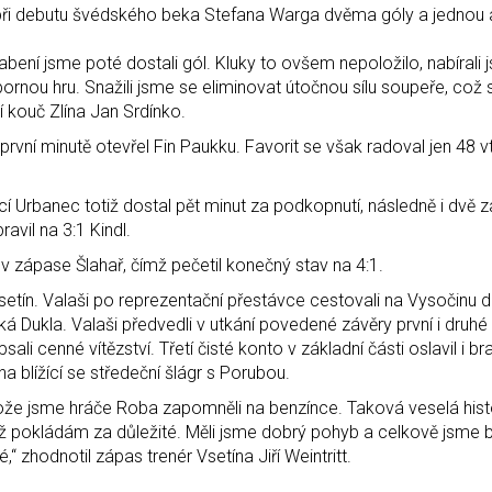
ré při debutu švédského beka Stefana Warga dvěma góly a jednou 
abení jsme poté dostali gól. Kluky to ovšem nepoložilo, nabírali j
bornou hru. Snažili jsme se eliminovat útočnou sílu soupeře, což
í kouč Zlína Jan Srdínko.
vní minutě otevřel Fin Paukku. Favorit se však radoval jen 48 vt
ící Urbanec totiž dostal pět minut za podkopnutí, následně i dvě
avil na 3:1 Kindl.
v zápase Šlahař, čímž pečetil konečný stav na 4:1.
Vsetín. Valaši po reprezentační přestávce cestovali na Vysočinu 
á Dukla. Valaši předvedli v utkání povedené závěry první i druhé 
 cenné vítězství. Třetí čisté konto v základní části oslavil i br
na blížící se středeční šlágr s Porubou.
otože jsme hráče Roba zapomněli na benzínce. Taková veselá hist
ož pokládám za důležité. Měli jsme dobrý pohyb a celkově jsme b
 zhodnotil zápas trenér Vsetína Jiří Weintritt.