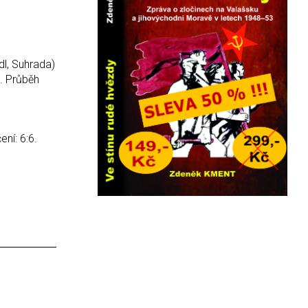
dl, Suhrada)
9. Průběh
ní: 6:6.