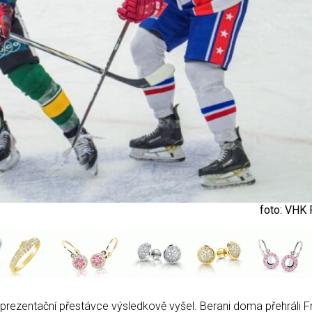
foto: VHK 
eprezentační přestávce výsledkově vyšel. Berani doma přehráli F