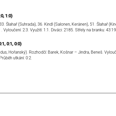
0, 1:0)
3. Šlahař (Suhrada), 36. Kindl (Salonen, Keränen), 51. Šlahař (Kin
 Vyloučení: 2:3. Využití: 1:1. Diváci: 2185. Střely na branku: 43:1
, 0:1, 0:0)
dus, Hořanský). Rozhodčí: Barek, Košnar – Jindra, Beneš. Vylouče
Průběh utkání: 0:2.