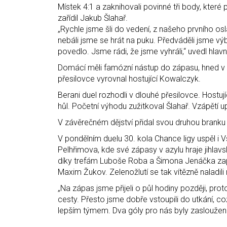
Místek 4:1 a zaknihovali povinné tři body, kte
zařídil Jakub Šlahař.
„Rychle jsme šli do vedení, z našeho prvního osl
nebáli jsme se hrát na puku. Předváděli jsme vý
povedlo. Jsme rádi, že jsme vyhráli,“ uvedl hlavn
Domácí měli famózní nástup do zápasu, hned v pr
přesilovce vyrovnal hostující Kowalczyk.
Berani duel rozhodli v dlouhé přesilovce. Hostuj
hůl. Početní výhodu zužitkoval Šlahař. Vzápětí upr
V závěrečném dějství přidal svou druhou branku 
V pondělním duelu 30. kola Chance ligy uspěl i 
Pelhřimova, kde své zápasy v azylu hraje jihlavsk
díky trefám Luboše Roba a Šimona Jenáčka zapsali
Maxim Žukov. Zelenožlutí se tak vítězně naladili 
„Na zápas jsme přijeli o půl hodiny později, pr
cesty. Přesto jsme dobře vstoupili do utkání, c
lepším týmem. Dva góly pro nás byly zasloužené,“