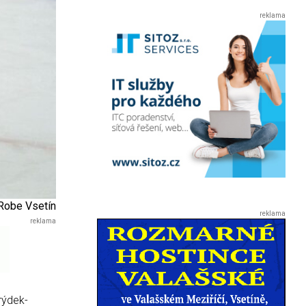
Robe Vsetín
rýdek-