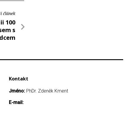
í článek
ii 100
asem s
dcem
Kontakt
Jméno:
PhDr. Zdeněk Kment
E-mail: